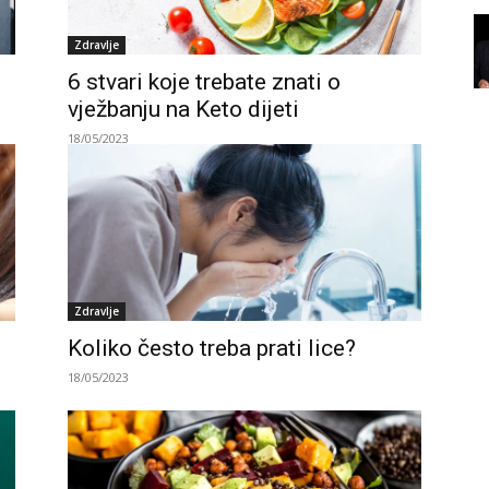
Zdravlje
6 stvari koje trebate znati o
vježbanju na Keto dijeti
18/05/2023
Zdravlje
Koliko često treba prati lice?
18/05/2023