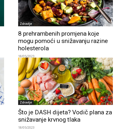
Zdravlje
8 prehrambenih promjena koje
mogu pomoći u snižavanju razine
holesterola
18/05/2023
Zdravlje
Što je DASH dijeta? Vodič plana za
snižavanje krvnog tlaka
18/05/2023