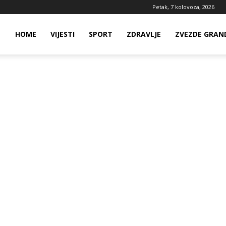
Petak, 7 kolovoza, 2026
ws
HOME
VIJESTI
SPORT
ZDRAVLJE
ZVEZDE GRAN
ia