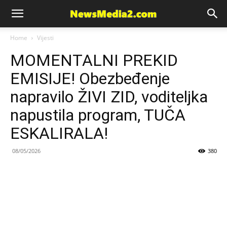
News
Home
Vijesti
MOMENTALNI PREKID
Media
EMISIJE! Obezbeđenje
napravilo ŽIVI ZID, voditeljka
napustila program, TUČA
ESKALIRALA!
08/05/2026
380