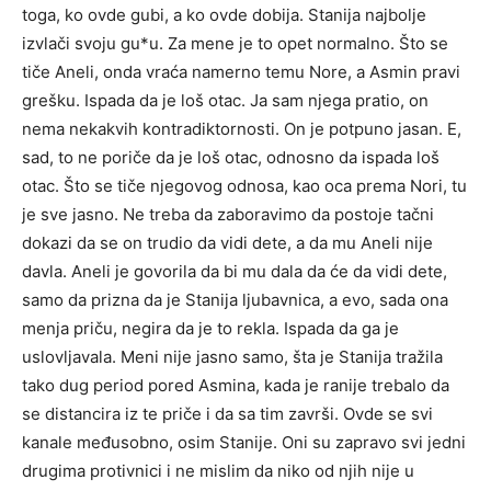
toga, ko ovde gubi, a ko ovde dobija. Stanija najbolje
izvlači svoju gu*u. Za mene je to opet normalno. Što se
tiče Aneli, onda vraća namerno temu Nore, a Asmin pravi
grešku. Ispada da je loš otac. Ja sam njega pratio, on
nema nekakvih kontradiktornosti. On je potpuno jasan. E,
sad, to ne poriče da je loš otac, odnosno da ispada loš
otac. Što se tiče njegovog odnosa, kao oca prema Nori, tu
je sve jasno. Ne treba da zaboravimo da postoje tačni
dokazi da se on trudio da vidi dete, a da mu Aneli nije
davla. Aneli je govorila da bi mu dala da će da vidi dete,
samo da prizna da je Stanija ljubavnica, a evo, sada ona
menja priču, negira da je to rekla. Ispada da ga je
uslovljavala. Meni nije jasno samo, šta je Stanija tražila
tako dug period pored Asmina, kada je ranije trebalo da
se distancira iz te priče i da sa tim završi. Ovde se svi
kanale međusobno, osim Stanije. Oni su zapravo svi jedni
drugima protivnici i ne mislim da niko od njih nije u