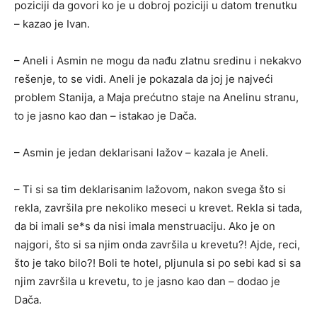
poziciji da govori ko je u dobroj poziciji u datom trenutku
– kazao je Ivan.
– Aneli i Asmin ne mogu da nađu zlatnu sredinu i nekakvo
rešenje, to se vidi. Aneli je pokazala da joj je najveći
problem Stanija, a Maja prećutno staje na Anelinu stranu,
to je jasno kao dan – istakao je Dača.
– Asmin je jedan deklarisani lažov – kazala je Aneli.
– Ti si sa tim deklarisanim lažovom, nakon svega što si
rekla, završila pre nekoliko meseci u krevet. Rekla si tada,
da bi imali se*s da nisi imala menstruaciju. Ako je on
najgori, što si sa njim onda završila u krevetu?! Ajde, reci,
što je tako bilo?! Boli te hotel, pljunula si po sebi kad si sa
njim završila u krevetu, to je jasno kao dan – dodao je
Dača.