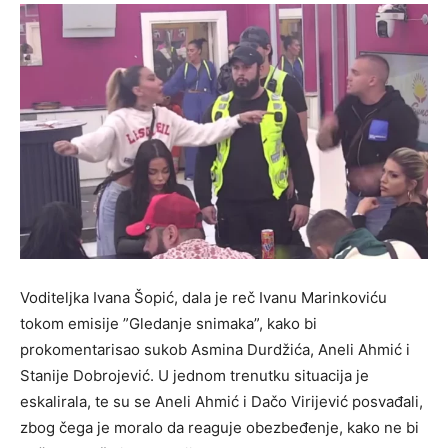
Voditeljka Ivana Šopić, dala je reč Ivanu Marinkoviću
tokom emisije ”Gledanje snimaka”, kako bi
prokomentarisao sukob Asmina Durdžića, Aneli Ahmić i
Stanije Dobrojević. U jednom trenutku situacija je
eskalirala, te su se Aneli Ahmić i Dačo Virijević posvađali,
zbog čega je moralo da reaguje obezbeđenje, kako ne bi