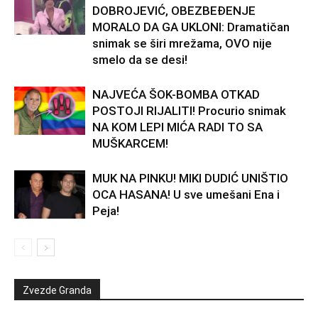
DOBROJEVIĆ, OBEZBEĐENJE
MORALO DA GA UKLONI: Dramatičan
snimak se širi mrežama, OVO nije
smelo da se desi!
NAJVEĆA ŠOK-BOMBA OTKAD
POSTOJI RIJALITI! Procurio snimak
NA KOM LEPI MIĆA RADI TO SA
MUŠKARCEM!
MUK NA PINKU! MIKI DUDIĆ UNIŠTIO
OCA HASANA! U sve umešani Ena i
Peja!
Zvezde Granda