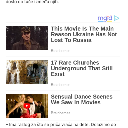
došlo do tuče između njih.
– Ima razlog za što se priča vraća na dete. Dolazimo do