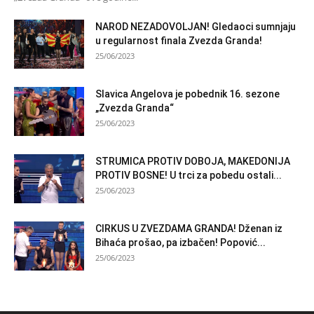
NAROD NEZADOVOLJAN! Gledaoci sumnjaju
u regularnost finala Zvezda Granda!
25/06/2023
Slavica Angelova je pobednik 16. sezone
„Zvezda Granda“
25/06/2023
STRUMICA PROTIV DOBOJA, MAKEDONIJA
PROTIV BOSNE! U trci za pobedu ostali...
25/06/2023
CIRKUS U ZVEZDAMA GRANDA! Dženan iz
Bihaća prošao, pa izbačen! Popović...
25/06/2023