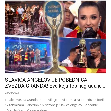
SLAVICA ANGELOV JE POBEDNICA
ZVEZDA GRANDA! Evo koja top nagrada je...
25/06/2023
Finale "Zvezda Granda" napravilo je pravi bum, a za pobedu se borilo
17 takmičara. Pobednik 16. sezone je Slavica Angelov. Pobednik
„Zvezda Granda“ ove godine...