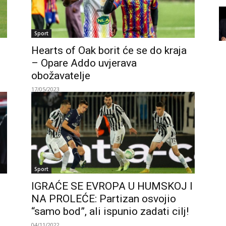
Sport
Hearts of Oak borit će se do kraja
– Opare Addo uvjerava
obožavatelje
17/05/2023
Sport
IGRAĆE SE EVROPA U HUMSKOJ I
NA PROLEĆE: Partizan osvojio
“samo bod”, ali ispunio zadati cilj!
04/11/2022