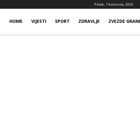
Petak, 7 kolovoza, 2026
ws
HOME
VIJESTI
SPORT
ZDRAVLJE
ZVEZDE GRAN
ia