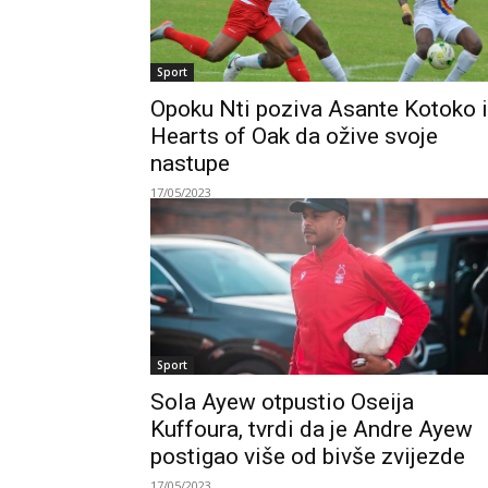
Sport
Opoku Nti poziva Asante Kotoko i
Hearts of Oak da ožive svoje
nastupe
17/05/2023
Sport
Sola Ayew otpustio Oseija
Kuffoura, tvrdi da je Andre Ayew
postigao više od bivše zvijezde
17/05/2023