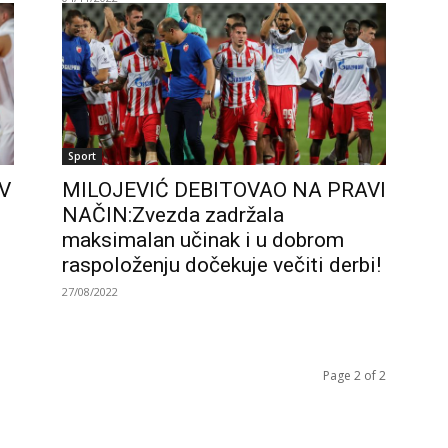
Sport
V
MILOJEVIĆ DEBITOVAO NA PRAVI
NAČIN:Zvezda zadržala
maksimalan učinak i u dobrom
raspoloženju dočekuje večiti derbi!
27/08/2022
Page 2 of 2