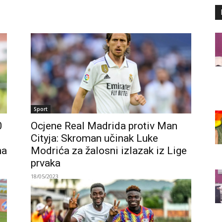
Sport
0
Ocjene Real Madrida protiv Man
Cityja: Skroman učinak Luke
na
Modrića za žalosni izlazak iz Lige
prvaka
18/05/2023