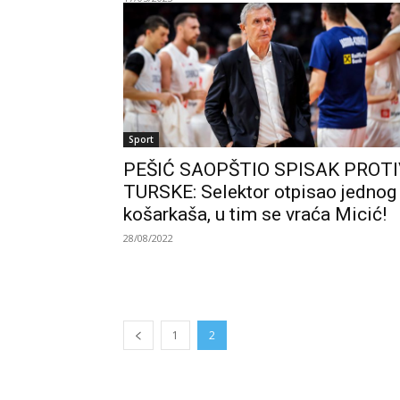
Sport
PEŠIĆ SAOPŠTIO SPISAK PROTI
TURSKE: Selektor otpisao jednog
košarkaša, u tim se vraća Micić!
28/08/2022
1
2