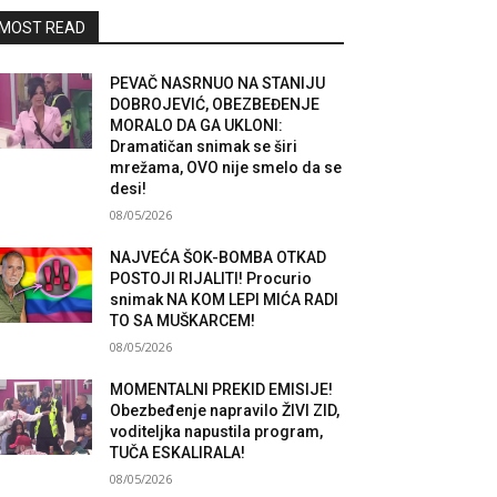
MOST READ
PEVAČ NASRNUO NA STANIJU
DOBROJEVIĆ, OBEZBEĐENJE
MORALO DA GA UKLONI:
Dramatičan snimak se širi
mrežama, OVO nije smelo da se
desi!
08/05/2026
NAJVEĆA ŠOK-BOMBA OTKAD
POSTOJI RIJALITI! Procurio
snimak NA KOM LEPI MIĆA RADI
TO SA MUŠKARCEM!
08/05/2026
MOMENTALNI PREKID EMISIJE!
Obezbeđenje napravilo ŽIVI ZID,
voditeljka napustila program,
TUČA ESKALIRALA!
08/05/2026