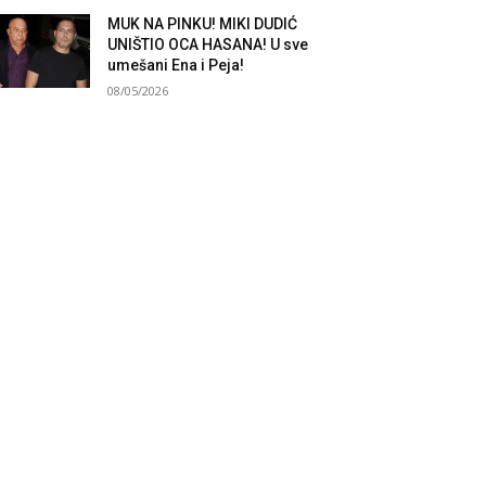
MUK NA PINKU! MIKI DUDIĆ
UNIŠTIO OCA HASANA! U sve
umešani Ena i Peja!
08/05/2026