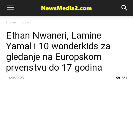
News
Home
Sport
Ethan Nwaneri, Lamine
Media
Yamal i 10 wonderkids za
gledanje na Europskom
prvenstvu do 17 godina
18/05/2023
631