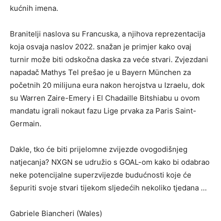
kućnih imena.
Branitelji naslova su Francuska, a njihova reprezentacija
koja osvaja naslov 2022. snažan je primjer kako ovaj
turnir može biti odskočna daska za veće stvari. Zvjezdani
napadač Mathys Tel prešao je u Bayern München za
početnih 20 milijuna eura nakon herojstva u Izraelu, dok
su Warren Zaire-Emery i El Chadaille Bitshiabu u ovom
mandatu igrali nokaut fazu Lige prvaka za Paris Saint-
Germain.
Dakle, tko će biti prijelomne zvijezde ovogodišnjeg
natjecanja? NXGN se udružio s GOAL-om kako bi odabrao
neke potencijalne superzvijezde budućnosti koje će
šepuriti svoje stvari tijekom sljedećih nekoliko tjedana …
Gabriele Biancheri (Wales)