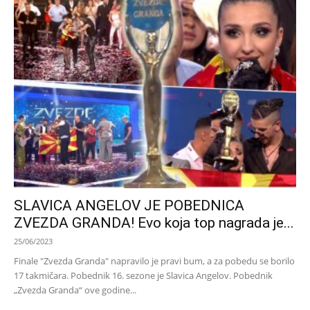
SLAVICA ANGELOV JE POBEDNICA
ZVEZDA GRANDA! Evo koja top nagrada je...
25/06/2023
Finale "Zvezda Granda" napravilo je pravi bum, a za pobedu se borilo
17 takmičara. Pobednik 16. sezone je Slavica Angelov. Pobednik
„Zvezda Granda“ ove godine...