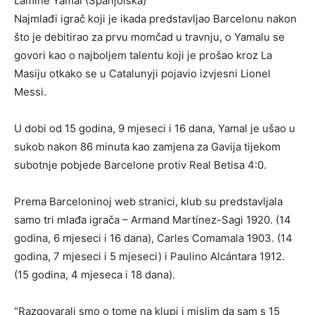
Lamine Yamal (Španjolska)
Najmlađi igrač koji je ikada predstavljao Barcelonu nakon
što je debitirao za prvu momčad u travnju, o Yamalu se
govori kao o najboljem talentu koji je prošao kroz La
Masiju otkako se u Catalunyji pojavio izvjesni Lionel
Messi.
U dobi od 15 godina, 9 mjeseci i 16 dana, Yamal je ušao u
sukob nakon 86 minuta kao zamjena za Gavija tijekom
subotnje pobjede Barcelone protiv Real Betisa 4:0.
Prema Barceloninoj web stranici, klub su predstavljala
samo tri mlađa igrača – Armand Martínez-Sagi 1920. (14
godina, 6 mjeseci i 16 dana), Carles Comamala 1903. (14
godina, 7 mjeseci i 5 mjeseci) i Paulino Alcántara 1912.
(15 godina, 4 mjeseca i 18 dana).
“Razgovarali smo o tome na klupi i mislim da sam s 15