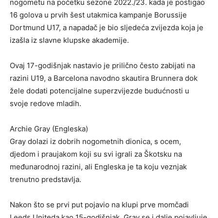
nogometu na početku sezone 2022./23. kada je postigao
16 golova u prvih šest utakmica kampanje Borussije
Dortmund U17, a napadač je bio sljedeća zvijezda koja je
izašla iz slavne klupske akademije.
Ovaj 17-godišnjak nastavio je prilično često zabijati na
razini U19, a Barcelona navodno skautira Brunnera dok
žele dodati potencijalne superzvijezde budućnosti u
svoje redove mladih.
Archie Gray (Engleska)
Gray dolazi iz dobrih nogometnih dionica, s ocem,
djedom i praujakom koji su svi igrali za Škotsku na
međunarodnoj razini, ali Engleska je ta koju veznjak
trenutno predstavlja.
Nakon što se prvi put pojavio na klupi prve momčadi
Leeds Uniteda kao 15-godišnjak, Gray se i dalje pojavljuje