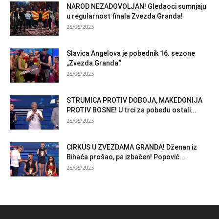
NAROD NEZADOVOLJAN! Gledaoci sumnjaju
u regularnost finala Zvezda Granda!
25/06/2023
Slavica Angelova je pobednik 16. sezone
„Zvezda Granda“
25/06/2023
STRUMICA PROTIV DOBOJA, MAKEDONIJA
PROTIV BOSNE! U trci za pobedu ostali...
25/06/2023
CIRKUS U ZVEZDAMA GRANDA! Dženan iz
Bihaća prošao, pa izbačen! Popović...
25/06/2023