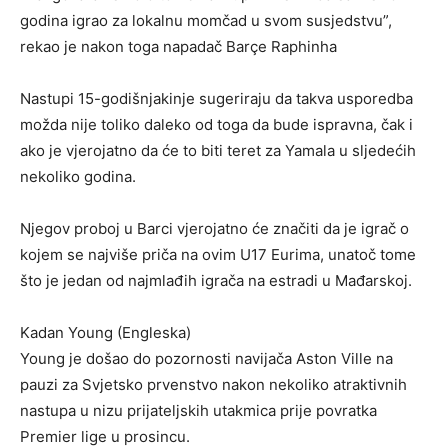
godina igrao za lokalnu momčad u svom susjedstvu”,
rekao je nakon toga napadač Barçe Raphinha
Nastupi 15-godišnjakinje sugeriraju da takva usporedba
možda nije toliko daleko od toga da bude ispravna, čak i
ako je vjerojatno da će to biti teret za Yamala u sljedećih
nekoliko godina.
Njegov proboj u Barci vjerojatno će značiti da je igrač o
kojem se najviše priča na ovim U17 Eurima, unatoč tome
što je jedan od najmlađih igrača na estradi u Mađarskoj.
Kadan Young (Engleska)
Young je došao do pozornosti navijača Aston Ville na
pauzi za Svjetsko prvenstvo nakon nekoliko atraktivnih
nastupa u nizu prijateljskih utakmica prije povratka
Premier lige u prosincu.