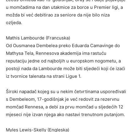
u momčadima na dan utakmice za borce u Premier ligi, a
možda bi već debitirao za seniore da nije bilo niza
ozljeda.
Mathis Lambourde (Francuska)
Od Ousmanea Dembelea preko Eduarda Camavinge do
Mathysa Tela, Rennesova akademija ima rastuću
reputaciju jedne od najboljih u europskom nogometu, a
postoji nada da Lambourde može biti sljedeći koji će izaći
iz tvornice talenata na strani Ligue 1.
Široki napadač kojeg su u nekim četvrtinama uspoređivali
s Dembeleom, 17-godišnjak je već redovit za rezervnu
momčad Rennesa, a debi za prvu momčad u sljedećih 12
mjeseci nije izvan njega ako nastavi trenutnom putanjom.
Myles Lewis-Skelly (Engleska)