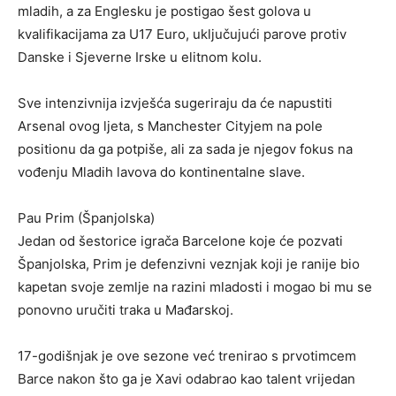
mladih, a za Englesku je postigao šest golova u
kvalifikacijama za U17 Euro, uključujući parove protiv
Danske i Sjeverne Irske u elitnom kolu.
Sve intenzivnija izvješća sugeriraju da će napustiti
Arsenal ovog ljeta, s Manchester Cityjem na pole
positionu da ga potpiše, ali za sada je njegov fokus na
vođenju Mladih lavova do kontinentalne slave.
Pau Prim (Španjolska)
Jedan od šestorice igrača Barcelone koje će pozvati
Španjolska, Prim je defenzivni veznjak koji je ranije bio
kapetan svoje zemlje na razini mladosti i mogao bi mu se
ponovno uručiti traka u Mađarskoj.
17-godišnjak je ove sezone već trenirao s prvotimcem
Barce nakon što ga je Xavi odabrao kao talent vrijedan