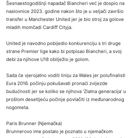
Šesnaestogodišnji napadač Biancheri već je dospio na
naslovnice 2023. godine nakon što je u veljači završio
transfer u Manchester United jer je bio stroj za golove
mladih momčadi Cardiff Cityja.
United je navodno pobijedio konkurenciju s tri druge
strane Premier lige kako bi potpisao Biancheri, a svoj
debi za njihove U18 obilježio je golom.
Sada će vjerojatno voditi liniju za Wales jer polufinalisti
Eura 2016. počinju pokušavati pronaći zvijezde
budućnosti jer se koliko se njihova ‘Zlatna generacija’ u
prošlom desetljeću počinje povlačiti iz međunarodnog
nogometa.
Paris Brunner (Njemačka)
Brunnerovo ime postalo je poznato u njemačkom