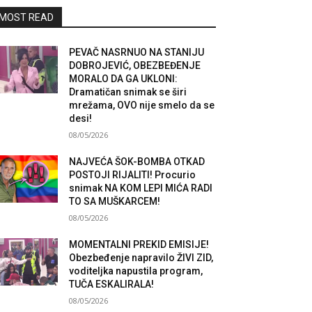
MOST READ
PEVAČ NASRNUO NA STANIJU
DOBROJEVIĆ, OBEZBEĐENJE
MORALO DA GA UKLONI:
Dramatičan snimak se širi
mrežama, OVO nije smelo da se
desi!
08/05/2026
NAJVEĆA ŠOK-BOMBA OTKAD
POSTOJI RIJALITI! Procurio
snimak NA KOM LEPI MIĆA RADI
TO SA MUŠKARCEM!
08/05/2026
MOMENTALNI PREKID EMISIJE!
Obezbeđenje napravilo ŽIVI ZID,
voditeljka napustila program,
TUČA ESKALIRALA!
08/05/2026