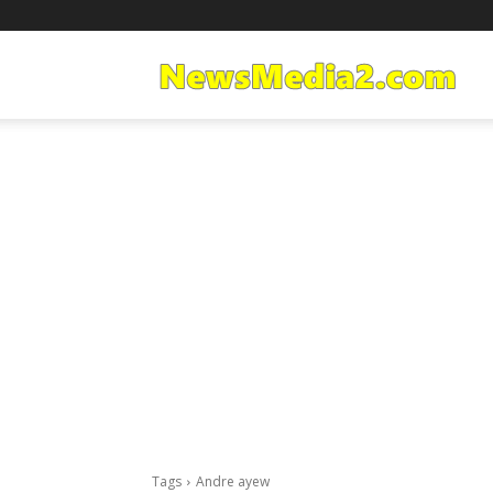
Ne
Med
Tags
Andre ayew