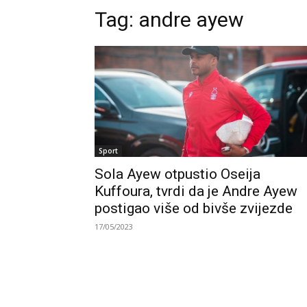
Tag:
andre ayew
Sport
Sola Ayew otpustio Oseija
Kuffoura, tvrdi da je Andre Ayew
postigao više od bivše zvijezde
17/05/2023