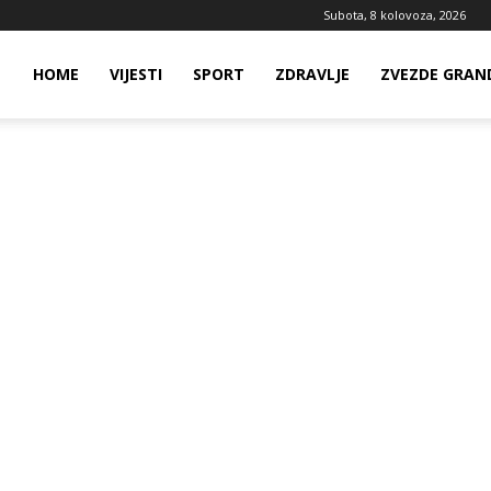
Subota, 8 kolovoza, 2026
ws
HOME
VIJESTI
SPORT
ZDRAVLJE
ZVEZDE GRAN
ia