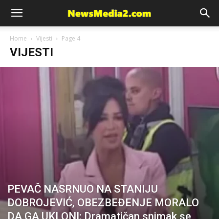
News
Home
Vijesti
Page 4
VIJESTI
Media
PEVAČ NASRNUO NA STANIJU
DOBROJEVIĆ, OBEZBEĐENJE MORALO
DA GA UKLONI: Dramatičan snimak se