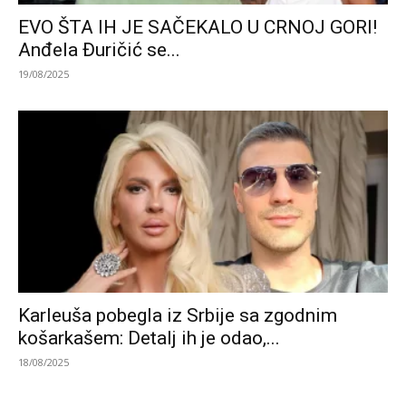
EVO ŠTA IH JE SAČEKALO U CRNOJ GORI!
Anđela Đuričić se...
19/08/2025
Karleuša pobegla iz Srbije sa zgodnim
košarkašem: Detalj ih je odao,...
18/08/2025