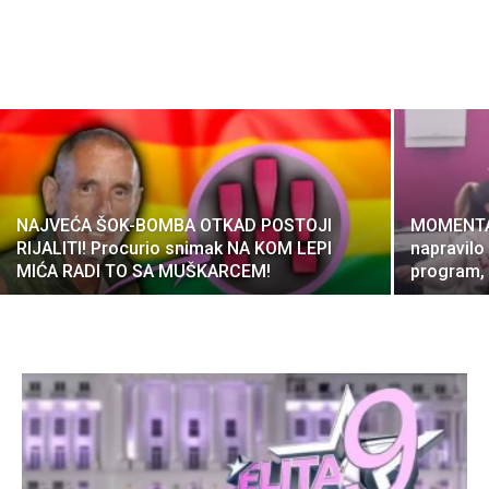
NAJVEĆA ŠOK-BOMBA OTKAD POSTOJI
MOMENTAL
RIJALITI! Procurio snimak NA KOM LEPI
napravilo 
MIĆA RADI TO SA MUŠKARCEM!
program,