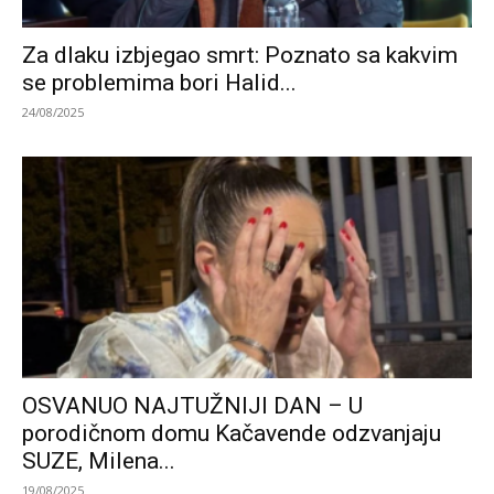
Za dlaku izbjegao smrt: Poznato sa kakvim
se problemima bori Halid...
24/08/2025
OSVANUO NAJTUŽNIJI DAN – U
porodičnom domu Kačavende odzvanjaju
SUZE, Milena...
19/08/2025