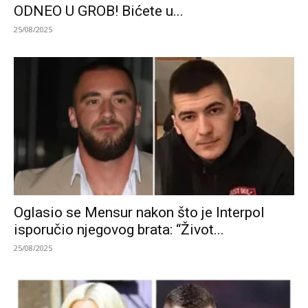
ODNEO U GROB! Bićete u...
25/08/2025
Oglasio se Mensur nakon što je Interpol
isporučio njegovog brata: “Život...
25/08/2025