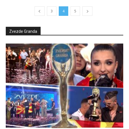
3
4
5
Zvezde Granda