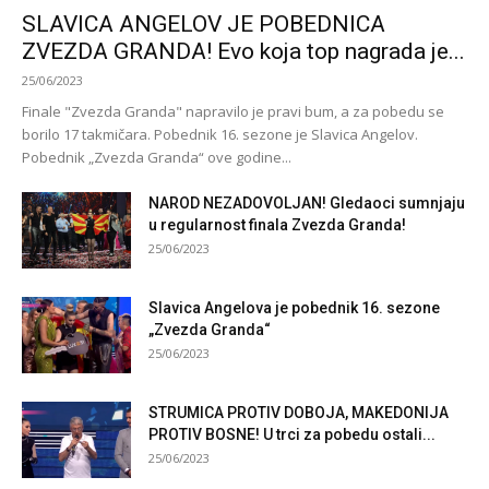
SLAVICA ANGELOV JE POBEDNICA
ZVEZDA GRANDA! Evo koja top nagrada je...
25/06/2023
Finale "Zvezda Granda" napravilo je pravi bum, a za pobedu se
borilo 17 takmičara. Pobednik 16. sezone je Slavica Angelov.
Pobednik „Zvezda Granda“ ove godine...
NAROD NEZADOVOLJAN! Gledaoci sumnjaju
u regularnost finala Zvezda Granda!
25/06/2023
Slavica Angelova je pobednik 16. sezone
„Zvezda Granda“
25/06/2023
STRUMICA PROTIV DOBOJA, MAKEDONIJA
PROTIV BOSNE! U trci za pobedu ostali...
25/06/2023