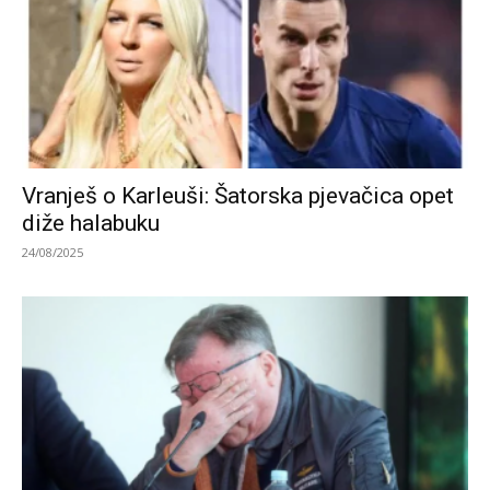
Vranješ o Karleuši: Šatorska pjevačica opet
diže halabuku
24/08/2025