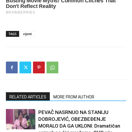
TAGS
vijesti
RELATED ARTICLES
MORE FROM AUTHOR
PEVAČ NASRNUO NA STANIJU
DOBROJEVIĆ, OBEZBEĐENJE
MORALO DA GA UKLONI: Dramatičan