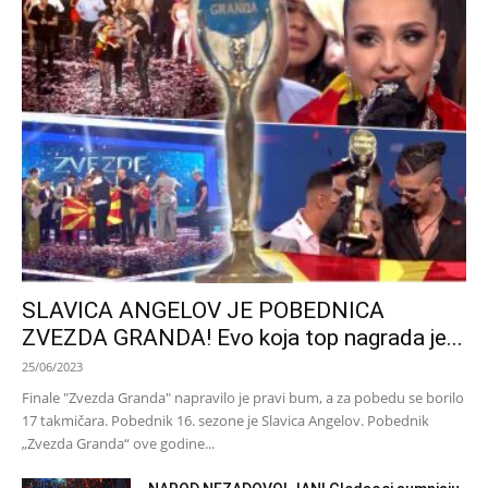
SLAVICA ANGELOV JE POBEDNICA
ZVEZDA GRANDA! Evo koja top nagrada je...
25/06/2023
Finale "Zvezda Granda" napravilo je pravi bum, a za pobedu se borilo
17 takmičara. Pobednik 16. sezone je Slavica Angelov. Pobednik
„Zvezda Granda“ ove godine...