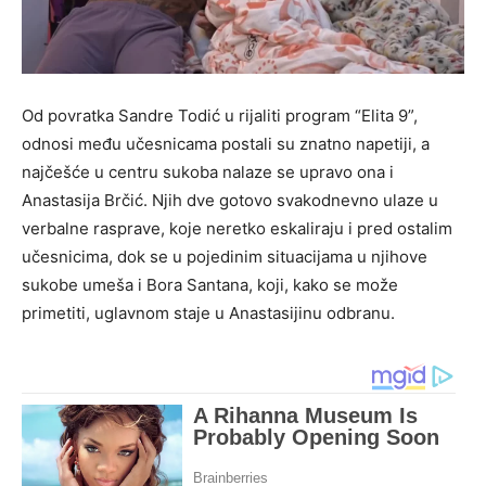
Od povratka Sandre Todić u rijaliti program “Elita 9”,
odnosi među učesnicama postali su znatno napetiji, a
najčešće u centru sukoba nalaze se upravo ona i
Anastasija Brčić. Njih dve gotovo svakodnevno ulaze u
verbalne rasprave, koje neretko eskaliraju i pred ostalim
učesnicima, dok se u pojedinim situacijama u njihove
sukobe umeša i Bora Santana, koji, kako se može
primetiti, uglavnom staje u Anastasijinu odbranu.