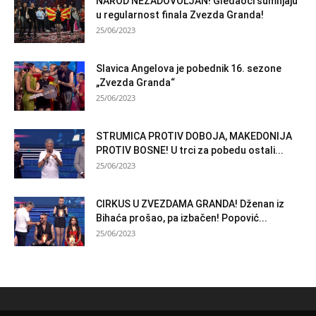
NAROD NEZADOVOLJAN! Gledaoci sumnjaju
u regularnost finala Zvezda Granda!
25/06/2023
Slavica Angelova je pobednik 16. sezone
„Zvezda Granda“
25/06/2023
STRUMICA PROTIV DOBOJA, MAKEDONIJA
PROTIV BOSNE! U trci za pobedu ostali...
25/06/2023
CIRKUS U ZVEZDAMA GRANDA! Dženan iz
Bihaća prošao, pa izbačen! Popović...
25/06/2023