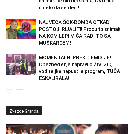
snimak se širi mrežama, OVO nije
smelo da se desi!
NAJVEĆA ŠOK-BOMBA OTKAD
POSTOJI RIJALITI! Procurio snimak
NA KOM LEPI MIĆA RADI TO SA
MUŠKARCEM!
MOMENTALNI PREKID EMISIJE!
Obezbeđenje napravilo ŽIVI ZID,
voditeljka napustila program, TUČA
ESKALIRALA!
Zvezde Granda