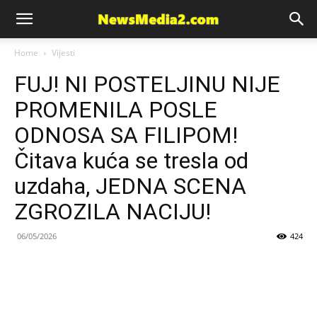
News
Home
Vijesti
FUJ! NI POSTELJINU NIJE
Media
PROMENILA POSLE
ODNOSA SA FILIPOM!
Čitava kuća se tresla od
uzdaha, JEDNA SCENA
ZGROZILA NACIJU!
06/05/2026
424