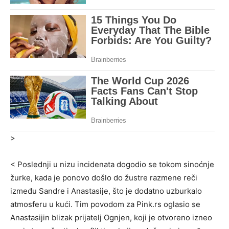
>
< Poslednji u nizu incidenata dogodio se tokom sinoćnje
žurke, kada je ponovo došlo do žustre razmene reči
između Sandre i Anastasije, što je dodatno uzburkalo
atmosferu u kući. Tim povodom za Pink.rs oglasio se
Anastasijin blizak prijatelj Ognjen, koji je otvoreno izneo