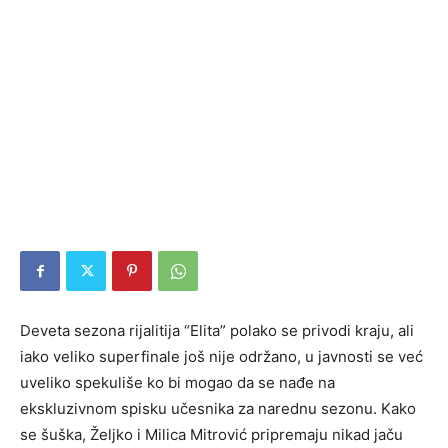
Deveta sezona rijalitija “Elita” polako se privodi kraju, ali
iako veliko superfinale još nije održano, u javnosti se već
uveliko spekuliše ko bi mogao da se nađe na
ekskluzivnom spisku učesnika za narednu sezonu. Kako
se šuška, Željko i Milica Mitrović pripremaju nikad jaču