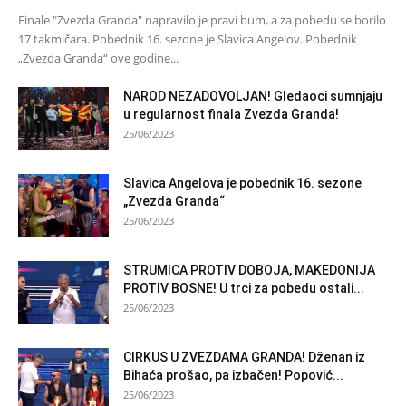
Finale "Zvezda Granda" napravilo je pravi bum, a za pobedu se borilo
17 takmičara. Pobednik 16. sezone je Slavica Angelov. Pobednik
„Zvezda Granda“ ove godine...
NAROD NEZADOVOLJAN! Gledaoci sumnjaju
u regularnost finala Zvezda Granda!
25/06/2023
Slavica Angelova je pobednik 16. sezone
„Zvezda Granda“
25/06/2023
STRUMICA PROTIV DOBOJA, MAKEDONIJA
PROTIV BOSNE! U trci za pobedu ostali...
25/06/2023
CIRKUS U ZVEZDAMA GRANDA! Dženan iz
Bihaća prošao, pa izbačen! Popović...
25/06/2023