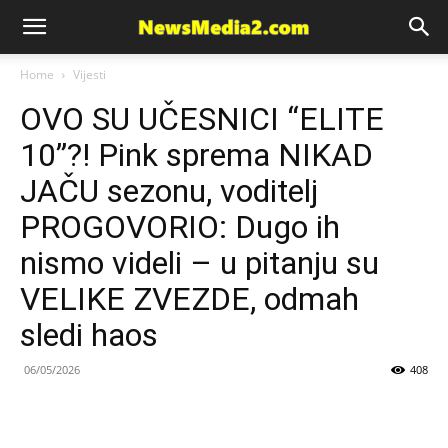
News
Home
Vijesti
OVO SU UČESNICI “ELITE
Media
10”?! Pink sprema NIKAD
JAČU sezonu, voditelj
PROGOVORIO: Dugo ih
nismo videli – u pitanju su
VELIKE ZVEZDE, odmah
sledi haos
06/05/2026
408