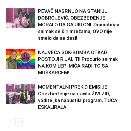
PEVAČ NASRNUO NA STANIJU
DOBROJEVIĆ, OBEZBEĐENJE
MORALO DA GA UKLONI: Dramatičan
snimak se širi mrežama, OVO nije
smelo da se desi!
NAJVEĆA ŠOK-BOMBA OTKAD
POSTOJI RIJALITI! Procurio snimak
NA KOM LEPI MIĆA RADI TO SA
MUŠKARCEM!
MOMENTALNI PREKID EMISIJE!
Obezbeđenje napravilo ŽIVI ZID,
voditeljka napustila program, TUČA
ESKALIRALA!