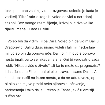
Ipak, posebno zanimljiv deo razgovora usledio je kada je
voditelj “Elite” otkrio koga bi voleo da vidi u narednoj
sezoni. Bez mnogo razmišljanja, izdvojio je dva velika
rijaliti-imena – Cara i Dalilu
– Voleo bih da vidim Filipa Cara. Voleo bih da vidim Dalilu
Dragojević. Dalilu dugo nismo videli i fali mi, nedostaje
mi, voleo bih da ponovo uđe. Da li bi njih dvoje ponovo
nešto imali, pa to se nikada ne zna. Oni bi verovatno sada
rekli: “Nikada više u životu”, ali ko tu može da prognozira?
I da uđe samo Filip, meni bi bilo strava, ili samo Dalila. Ali
kada bi se našli na istom mestu, a da ne uđu u vezu, opet
bi bilo zanimljivo pratiti neka njihova suočavanja,
nadmetanja i tako dalje – rekao je Tanasijević u emisiji
“Lično sa”.