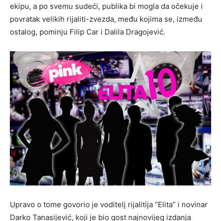
ekipu, a po svemu sudeći, publika bi mogla da očekuje i
povratak velikih rijaliti-zvezda, među kojima se, između
ostalog, pominju Filip Car i Dalila Dragojević.
Upravo o tome govorio je voditelj rijalitija “Elita” i novinar
Darko Tanasijević, koji je bio gost najnovijeg izdanja