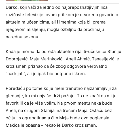
Darko, koji važi za jedno od najprepoznatljivijih lica
ružičaste televizije, ovom prilikom je otvoreno govorio o
aktuelnim učesnicima, ali i imenima koja bi, prema
njegovom mišljenju, mogla ozbiljno da prodrmaju
narednu sezonu.
Kada je morao da poređa aktuelne rijaliti-učesnice Staniju
Dobrojević, Maju Marinković i Aneli Ahmić, Tanasijević je
kroz smeh priznao da će zbog odgovora verovatno
“nadrljati”, ali je ipak bio potpuno iskren.
Poređaću po tome ko je meni trenutno najzanimljiviji za
gledanje, ko mi najviše drži pažnju. To ne znači da mi je
favorit ili da je više volim. Na prvom mestu neka bude
Aneli, na drugom Stanija, na trećem Maja. Ostaću bez
očiju i s ogrebotinama čim Maja bude ovo pogledala…
Makica je opasna – rekao je Darko kroz smeh.