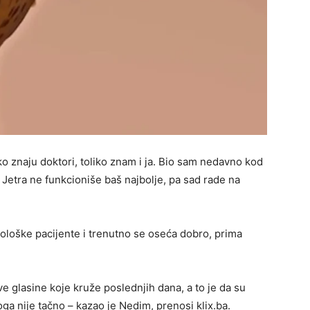
liko znaju doktori, toliko znam i ja. Bio sam nedavno kod
. Jetra ne funkcioniše baš najbolje, pa sad rade na
kološke pacijente i trenutno se oseća dobro, prima
 glasine koje kruže poslednjih dana, a to je da su
toga nije tačno – kazao je Nedim, prenosi klix.ba.