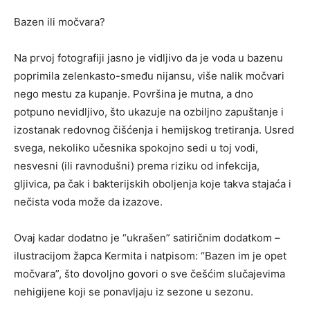
Bazen ili močvara?
Na prvoj fotografiji jasno je vidljivo da je voda u bazenu
poprimila zelenkasto-smeđu nijansu, više nalik močvari
nego mestu za kupanje. Površina je mutna, a dno
potpuno nevidljivo, što ukazuje na ozbiljno zapuštanje i
izostanak redovnog čišćenja i hemijskog tretiranja. Usred
svega, nekoliko učesnika spokojno sedi u toj vodi,
nesvesni (ili ravnodušni) prema riziku od infekcija,
gljivica, pa čak i bakterijskih oboljenja koje takva stajaća i
nečista voda može da izazove.
Ovaj kadar dodatno je “ukrašen” satiričnim dodatkom –
ilustracijom žapca Kermita i natpisom: “Bazen im je opet
močvara”, što dovoljno govori o sve češćim slučajevima
nehigijene koji se ponavljaju iz sezone u sezonu.