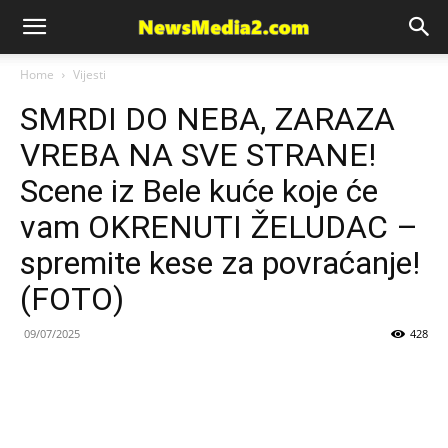
News
Home
Vijesti
SMRDI DO NEBA, ZARAZA
Media
VREBA NA SVE STRANE!
Scene iz Bele kuće koje će
vam OKRENUTI ŽELUDAC –
spremite kese za povraćanje!
(FOTO)
09/07/2025
428