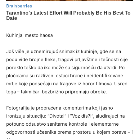
Kuhinja, mesto haosa
Još više je uznemirujuć snimak iz kuhinje, gde se na
podu vide brojne fleke, tragovi prljavštine i tečnosti čije
poreklo teško da iko može sa sigurnošću da utvrdi. Po
pločicama su razliveni ostaci hrane i neidentifikovane
mrlje koje podsećaju na tragove iz horor filmova. Usred
toga – takmičari bezbrižno pripremaju obroke.
Fotografija je propraćena komentarima koji jasno
ironizuju situaciju: “Divota!” i “Voz dis?!”, aludirajući na
potpuno odsustvo sanitarne kontrole i elementarne
odgovornosti učesnika prema prostoru u kojem borave – i