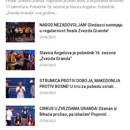
Finale "Zvezda Granda" napravilo je pravi bum, a za pobedu se borilo
17 takmičara. Pobednik 16. sezone je Slavica Angelov. Pobednik
„Zvezda Granda“ ove godine...
NAROD NEZADOVOLJAN! Gledaoci sumnjaju
u regularnost finala Zvezda Granda!
25/06/2023
Slavica Angelova je pobednik 16. sezone
„Zvezda Granda“
25/06/2023
STRUMICA PROTIV DOBOJA, MAKEDONIJA
PROTIV BOSNE! U trci za pobedu ostali...
25/06/2023
CIRKUS U ZVEZDAMA GRANDA! Dženan iz
Bihaća prošao, pa izbačen! Popović...
25/06/2023