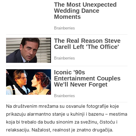
Na društvenim mrežama su osvanule fotografije koje
prikazuju alarmantno stanje u kuhinji i bazenu – mestima
koja bi trebalo da budu sinonim za svežinu, čistoću i
relaksaciju. Nažalost, realnost je znatno drugačija.