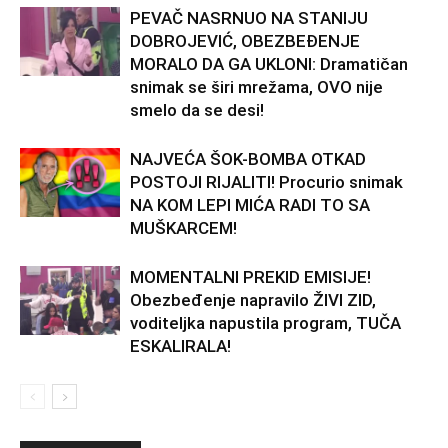
PEVAČ NASRNUO NA STANIJU
DOBROJEVIĆ, OBEZBEĐENJE
MORALO DA GA UKLONI: Dramatičan
snimak se širi mrežama, OVO nije
smelo da se desi!
NAJVEĆA ŠOK-BOMBA OTKAD
POSTOJI RIJALITI! Procurio snimak
NA KOM LEPI MIĆA RADI TO SA
MUŠKARCEM!
MOMENTALNI PREKID EMISIJE!
Obezbeđenje napravilo ŽIVI ZID,
voditeljka napustila program, TUČA
ESKALIRALA!