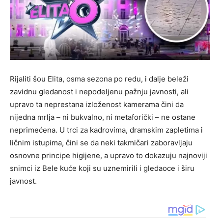
Rijaliti šou Elita, osma sezona po redu, i dalje beleži
zavidnu gledanost i nepodeljenu pažnju javnosti, ali
upravo ta neprestana izloženost kamerama čini da
nijedna mrlja – ni bukvalno, ni metaforički – ne ostane
neprimećena. U trci za kadrovima, dramskim zapletima i
ličnim istupima, čini se da neki takmičari zaboravljaju
osnovne principe higijene, a upravo to dokazuju najnoviji
snimci iz Bele kuće koji su uznemirili i gledaoce i širu
javnost.