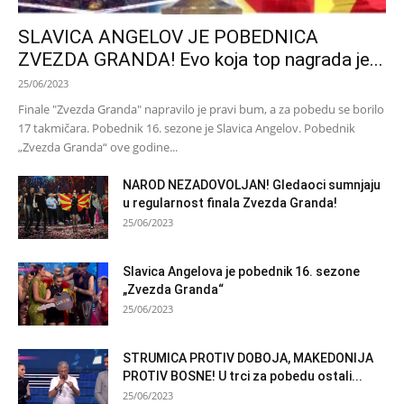
SLAVICA ANGELOV JE POBEDNICA
ZVEZDA GRANDA! Evo koja top nagrada je...
25/06/2023
Finale "Zvezda Granda" napravilo je pravi bum, a za pobedu se borilo
17 takmičara. Pobednik 16. sezone je Slavica Angelov. Pobednik
„Zvezda Granda“ ove godine...
NAROD NEZADOVOLJAN! Gledaoci sumnjaju
u regularnost finala Zvezda Granda!
25/06/2023
Slavica Angelova je pobednik 16. sezone
„Zvezda Granda“
25/06/2023
STRUMICA PROTIV DOBOJA, MAKEDONIJA
PROTIV BOSNE! U trci za pobedu ostali...
25/06/2023