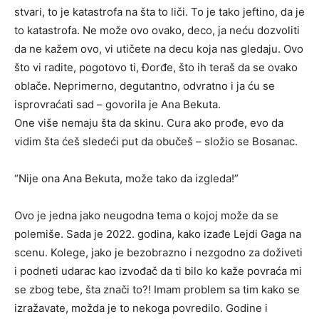
stvari, to je katastrofa na šta to liči. To je tako jeftino, da je
to katastrofa. Ne može ovo ovako, deco, ja neću dozvoliti
da ne kažem ovo, vi utičete na decu koja nas gledaju. Ovo
što vi radite, pogotovo ti, Đorđe, što ih teraš da se ovako
oblače. Neprimerno, degutantno, odvratno i ja ću se
isprovraćati sad – govorila je Ana Bekuta.
One više nemaju šta da skinu. Cura ako prođe, evo da
vidim šta ćeš sledeći put da obučeš – složio se Bosanac.
“Nije ona Ana Bekuta, može tako da izgleda!”
Ovo je jedna jako neugodna tema o kojoj može da se
polemiše. Sada je 2022. godina, kako izađe Lejdi Gaga na
scenu. Kolege, jako je bezobrazno i nezgodno za doživeti
i podneti udarac kao izvođač da ti bilo ko kaže povraća mi
se zbog tebe, šta znači to?! Imam problem sa tim kako se
izražavate, možda je to nekoga povredilo. Godine i