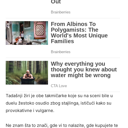
Tadašnji žiri je obe takmičarke koje su na sceni bile u
duelu žestoko osudio zbog stajlinga, ističući kako su
provokativne i vulgarne.
Ne znam šta to znači, gde vi to nalazite, gde kupujete te