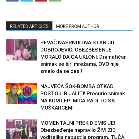
RELATED ARTICLES
MORE FROM AUTHOR
PEVAČ NASRNUO NA STANIJU
DOBROJEVIĆ, OBEZBEĐENJE
MORALO DA GA UKLONI: Dramatičan
snimak se širi mrežama, OVO nije
smelo da se desi!
NAJVEĆA ŠOK-BOMBA OTKAD
POSTOJI RIJALITI! Procurio snimak
NA KOM LEPI MIĆA RADI TO SA
MUŠKARCEM!
MOMENTALNI PREKID EMISIJE!
Obezbeđenje napravilo ŽIVI ZID,
voditeljka napustila program, TUČA