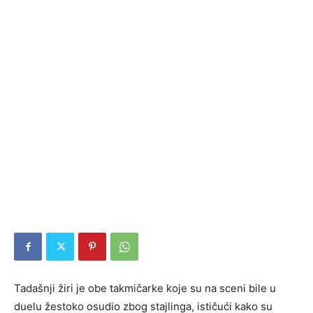
Tadašnji žiri je obe takmičarke koje su na sceni bile u
duelu žestoko osudio zbog stajlinga, ističući kako su