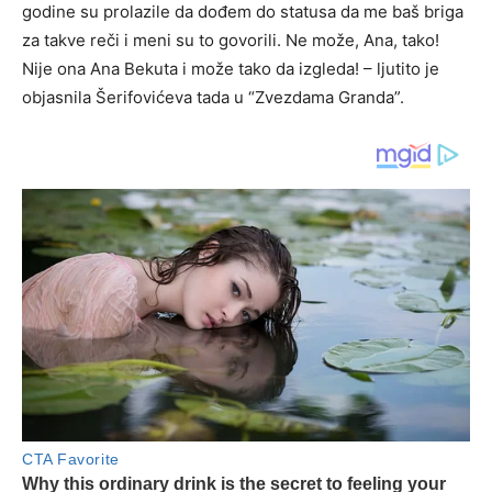
godine su prolazile da dođem do statusa da me baš briga
za takve reči i meni su to govorili. Ne može, Ana, tako!
Nije ona Ana Bekuta i može tako da izgleda! – ljutito je
objasnila Šerifovićeva tada u “Zvezdama Granda”.