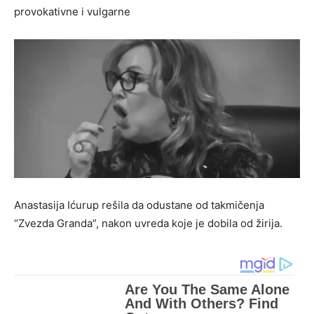
provokativne i vulgarne
Anastasija Ićurup rešila da odustane od takmičenja
“Zvezda Granda”, nakon uvreda koje je dobila od žirija.