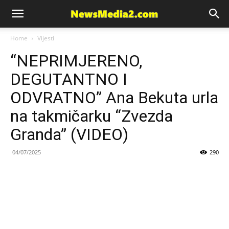
News
Home
Vijesti
“NEPRIMJERENO,
Media
DEGUTANTNO I
ODVRATNO” Ana Bekuta urla
na takmičarku “Zvezda
Granda” (VIDEO)
04/07/2025
290