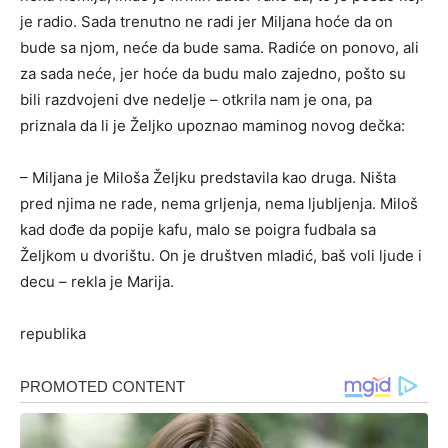
je radio. Sada trenutno ne radi jer Miljana hoće da on
bude sa njom, neće da bude sama. Radiće on ponovo, ali
za sada neće, jer hoće da budu malo zajedno, pošto su
bili razdvojeni dve nedelje – otkrila nam je ona, pa
priznala da li je Željko upoznao maminog novog dečka:
– Miljana je Miloša Željku predstavila kao druga. Ništa
pred njima ne rade, nema grljenja, nema ljubljenja. Miloš
kad dođe da popije kafu, malo se poigra fudbala sa
Željkom u dvorištu. On je društven mladić, baš voli ljude i
decu – rekla je Marija.
republika