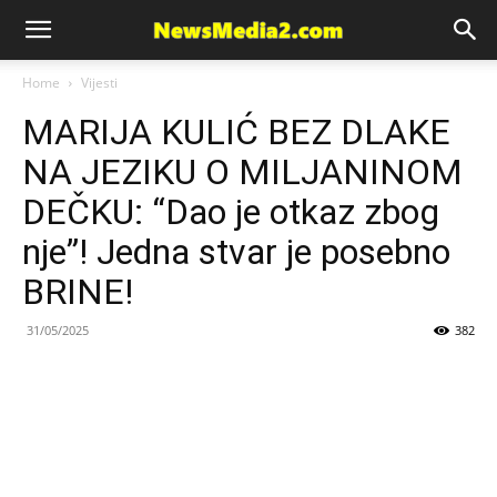
News
Home
Vijesti
MARIJA KULIĆ BEZ DLAKE
Media
NA JEZIKU O MILJANINOM
DEČKU: “Dao je otkaz zbog
nje”! Jedna stvar je posebno
BRINE!
31/05/2025
382