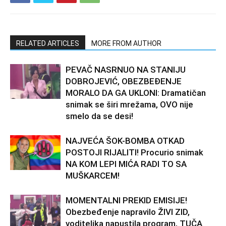
RELATED ARTICLES
MORE FROM AUTHOR
PEVAČ NASRNUO NA STANIJU
DOBROJEVIĆ, OBEZBEĐENJE
MORALO DA GA UKLONI: Dramatičan
snimak se širi mrežama, OVO nije
smelo da se desi!
NAJVEĆA ŠOK-BOMBA OTKAD
POSTOJI RIJALITI! Procurio snimak
NA KOM LEPI MIĆA RADI TO SA
MUŠKARCEM!
MOMENTALNI PREKID EMISIJE!
Obezbeđenje napravilo ŽIVI ZID,
voditeljka napustila program, TUČA