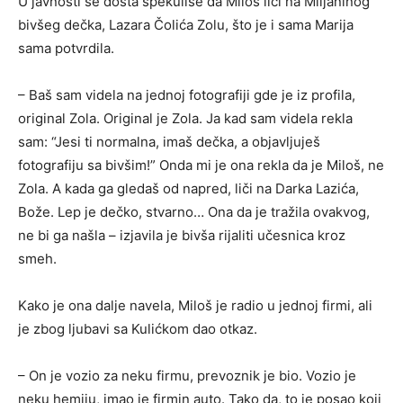
U javnosti se dosta spekuliše da Miloš liči na Miljaninog
bivšeg dečka, Lazara Čolića Zolu, što je i sama Marija
sama potvrdila.
– Baš sam videla na jednoj fotografiji gde je iz profila,
original Zola. Original je Zola. Ja kad sam videla rekla
sam: “Jesi ti normalna, imaš dečka, a objavljuješ
fotografiju sa bivšim!” Onda mi je ona rekla da je Miloš, ne
Zola. A kada ga gledaš od napred, liči na Darka Lazića,
Bože. Lep je dečko, stvarno… Ona da je tražila ovakvog,
ne bi ga našla – izjavila je bivša rijaliti učesnica kroz
smeh.
Kako je ona dalje navela, Miloš je radio u jednoj firmi, ali
je zbog ljubavi sa Kulićkom dao otkaz.
– On je vozio za neku firmu, prevoznik je bio. Vozio je
neku hemiju, imao je firmin auto. Tako da, to je posao koji