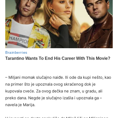
– Miljani momak slučajno naiđe. Ili ode da kupi nešto, kao
na primer što je upoznala ovog skraćenog dok je
kupovala cveće. Za ovog dečka ne znam, u gradu, ali
preko dana. Negde je slučajno izašla i upoznala ga –
navela je Marija.