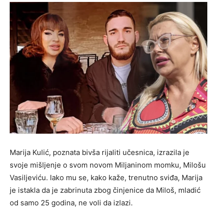
Marija Kulić, poznata bivša rijaliti učesnica, izrazila je
svoje mišljenje o svom novom Miljaninom momku, Milošu
Vasiljeviću. Iako mu se, kako kaže, trenutno sviđa, Marija
je istakla da je zabrinuta zbog činjenice da Miloš, mladić
od samo 25 godina, ne voli da izlazi.