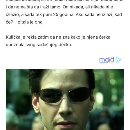
i da nema šta da traži tamo. On nikada, ali nikada nije
izlazio, a sada tek puni 25 godina. Ako sada ne izlazi, kad
će? – pitala je ona.
Kulićka je rekla zatim da ne zna kako je njena ćerka
upoznala svog sadašnjeg dečka.