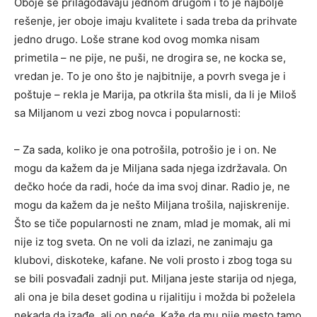
Oboje se prilagođavaju jednom drugom i to je najbolje
rešenje, jer oboje imaju kvalitete i sada treba da prihvate
jedno drugo. Loše strane kod ovog momka nisam
primetila – ne pije, ne puši, ne drogira se, ne kocka se,
vredan je. To je ono što je najbitnije, a povrh svega je i
poštuje – rekla je Marija, pa otkrila šta misli, da li je Miloš
sa Miljanom u vezi zbog novca i popularnosti:
– Za sada, koliko je ona potrošila, potrošio je i on. Ne
mogu da kažem da je Miljana sada njega izdržavala. On
dečko hoće da radi, hoće da ima svoj dinar. Radio je, ne
mogu da kažem da je nešto Miljana trošila, najiskrenije.
Što se tiče popularnosti ne znam, mlad je momak, ali mi
nije iz tog sveta. On ne voli da izlazi, ne zanimaju ga
klubovi, diskoteke, kafane. Ne voli prosto i zbog toga su
se bili posvađali zadnji put. Miljana jeste starija od njega,
ali ona je bila deset godina u rijalitiju i možda bi poželela
nekada da izađe, ali on neće. Kaže da mu nije mesto tamo