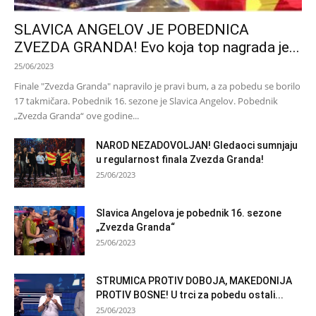
SLAVICA ANGELOV JE POBEDNICA
ZVEZDA GRANDA! Evo koja top nagrada je...
25/06/2023
Finale "Zvezda Granda" napravilo je pravi bum, a za pobedu se borilo
17 takmičara. Pobednik 16. sezone je Slavica Angelov. Pobednik
„Zvezda Granda“ ove godine...
NAROD NEZADOVOLJAN! Gledaoci sumnjaju
u regularnost finala Zvezda Granda!
25/06/2023
Slavica Angelova je pobednik 16. sezone
„Zvezda Granda“
25/06/2023
STRUMICA PROTIV DOBOJA, MAKEDONIJA
PROTIV BOSNE! U trci za pobedu ostali...
25/06/2023