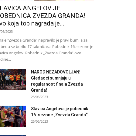
LAVICA ANGELOV JE
OBEDNICA ZVEZDA GRANDA!
vo koja top nagrada je...
/06/2023
nale "Zvezda Granda" napravilo je pravi bum, a za
bedu se borilo 17 takmičara. Pobednik 16. sezone je
avica Angelov. Pobednik „Zvezda Granda“ ove
dine...
NAROD NEZADOVOLJAN!
Gledaoci sumnjaju u
regularnost finala Zvezda
Granda!
25/06/2023
Slavica Angelova je pobednik
16. sezone „Zvezda Granda“
25/06/2023