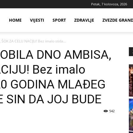
Petak, 7 kolovoza, 2026
ws
HOME
VIJESTI
SPORT
ZDRAVLJE
ZVEZDE GRAN
OK ZA CELU NACIJU! Bez imalo stida...
ia
OBILA DNO AMBISA,
IJU! Bez imalo
 20 GODINA MLAĐEG
E SIN DA JOJ BUDE
542