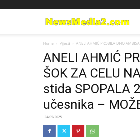
Ne
Home
Vijesti
ANELI AHMIĆ PROBILA DNO AMBISA, Š
Med
ANELI AHMIĆ PR
ŠOK ZA CELU NAC
stida SPOPALA
učesnika – MOŽ
24/05/2025