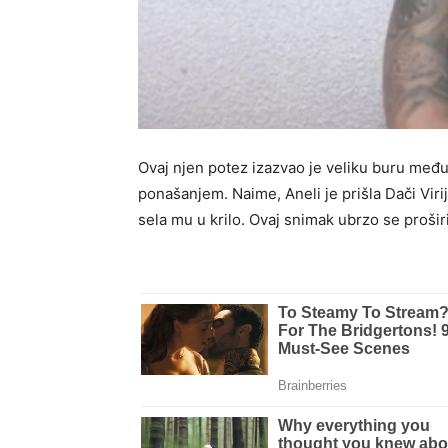
Ovaj njen potez izazvao je veliku buru među 
ponašanjem. Naime, Aneli je prišla Dači Virij
sela mu u krilo. Ovaj snimak ubrzo se prošir