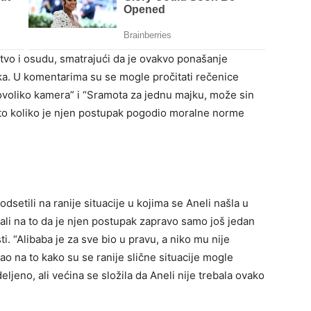
stvo i osudu, smatrajući da je ovakvo ponašanje
a. U komentarima su se mogle pročitati rečenice
ovoliko kamera” i “Sramota za jednu majku, može sin
 to koliko je njen postupak pogodio moralne norme
odsetili na ranije situacije u kojima se Aneli našla u
li na to da je njen postupak zapravo samo još jedan
. “Alibaba je za sve bio u pravu, a niko mu nije
ao na to kako su se ranije slične situacije mogle
ljeno, ali većina se složila da Aneli nije trebala ovako