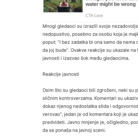
Mnogi gledaoci su izrazili svoje nezadovolj
nedopustivo, posebno za osobu koja je majk
poput: “I bez zadatka bi ona samo da nema 
da joj bude”. Ovakve reakcije su ukazale na
javnosti i izazvao šok među gledaocima.
Reakcije javnosti
Osim što su gledaoci bili zgroženi, neki su p
sličnim kontroverzama. Komentari su ukaziva
dokaz njenog nedostatka stida i odgovornosti
verovao”, jedan je od komentara koji je ukaz
predvideti. Javno mnjenje je, očigledno, pode
da se ponaša na javnoj sceni.