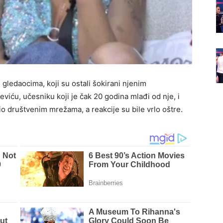
gledaocima, koji su ostali šokirani njenim
eviću, učesniku koji je čak 20 godina mlađi od nje, i
io društvenim mrežama, a reakcije su bile vrlo oštre.