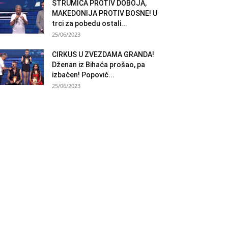
STRUMICA PROTIV DOBOJA,
MAKEDONIJA PROTIV BOSNE! U
trci za pobedu ostali...
25/06/2023
CIRKUS U ZVEZDAMA GRANDA!
Dženan iz Bihaća prošao, pa
izbačen! Popović...
25/06/2023