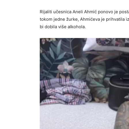
Rijaliti učesnica Aneli Ahmić ponovo je post
tokom jedne žurke, Ahmićeva je prihvatila i
bi dobila više alkohola.