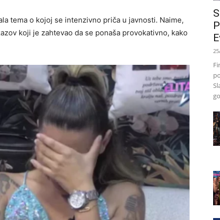
S
ala tema o kojoj se intenzivno priča u javnosti. Naime,
P
zazov koji je zahtevao da se ponaša provokativno, kako
E
25
Fi
po
Sl
go