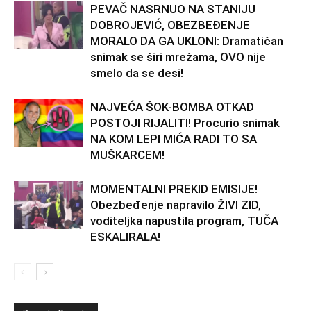
PEVAČ NASRNUO NA STANIJU
DOBROJEVIĆ, OBEZBEĐENJE
MORALO DA GA UKLONI: Dramatičan
snimak se širi mrežama, OVO nije
smelo da se desi!
NAJVEĆA ŠOK-BOMBA OTKAD
POSTOJI RIJALITI! Procurio snimak
NA KOM LEPI MIĆA RADI TO SA
MUŠKARCEM!
MOMENTALNI PREKID EMISIJE!
Obezbeđenje napravilo ŽIVI ZID,
voditeljka napustila program, TUČA
ESKALIRALA!