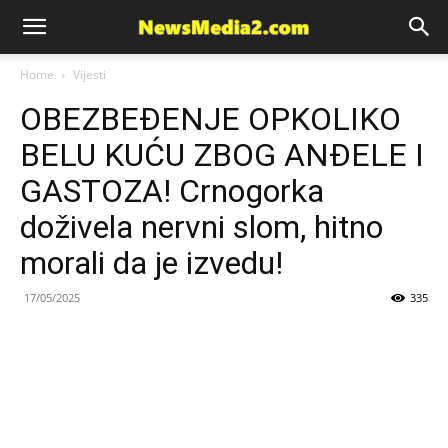
News
Home
Vijesti
OBEZBEĐENJE OPKOLIKO
Media
BELU KUĆU ZBOG ANĐELE I
GASTOZA! Crnogorka
doživela nervni slom, hitno
morali da je izvedu!
17/05/2025
335