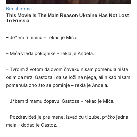
– Je*em ti mamu – rekao je Mića.
– Mića vređa pokojnike – rekla je Anđela.
– Tvrdim životom da ovom čoveku nisam pomenula ništa
osim da mrzi Gastoza i da se loži na njega, ali nikad nisam
pomenula ono što se pominje – rekla je Anđela.
– J*bem ti mamu ćopavu, Gastoze – rekao je Mića.
– Pozdravićeš je pre mene. Izvadiću ti zube, p*čko jedna
mala – dodao je Gastoz.