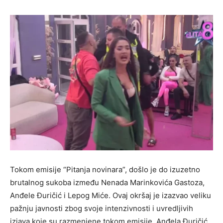
Tokom emisije “Pitanja novinara”, došlo je do izuzetno
brutalnog sukoba između Nenada Marinkovića Gastoza,
Anđele Đuričić i Lepog Miće. Ovaj okršaj je izazvao veliku
pažnju javnosti zbog svoje intenzivnosti i uvredljivih
izjava koje su razmenjene tokom emisije. Anđela Đuričić