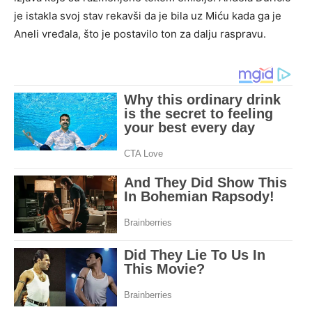
je istakla svoj stav rekavši da je bila uz Miću kada ga je
Aneli vređala, što je postavilo ton za dalju raspravu.