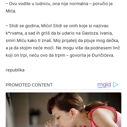
– Ovu vodite u ludnicu, ona nije normalna – poručio je
Mića.
– Stidi se godina, Mićo! Stidi se onih koje si nazivao
k*rvama, a sad ih grliš da bi udario na Gastoza. Ivania,
smiri Miću kako ti znaš. Moj prijatelj da pljuje mog dečka,
a ja da stojim neće moći. Ne mogu više da podnesem linč
koji on trpi, neću ovo da trpim – govorila je Đuričićeva.
republika