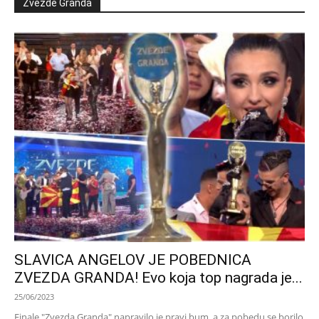
Zvezde Granda
SLAVICA ANGELOV JE POBEDNICA
ZVEZDA GRANDA! Evo koja top nagrada je...
25/06/2023
Finale "Zvezda Granda" napravilo je pravi bum, a za pobedu se borilo