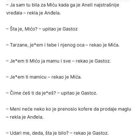
– Ja sam tu bila za Miću kada ga je Aneli najstrašnije
vređala – rekla je Anđela.
– Šta je, Mićo? – upitao je Gastoz
– Tarzane, je*em i tebe i njenog oca – rekao je Mića.
– Je*em ti Mićo ja mamu i sve – rekao je Gastoz.
– Je*em ti mamicu – rekao je Mića.
– Čime ćeš ti da je*eš? – upitao je Gastoz.
– Meni neće neko ko je prenosio kofere da prodaje maglu
– rekla je Anđela.
– Udari me, deda, šta je bilo? – rekao je Gastoz.