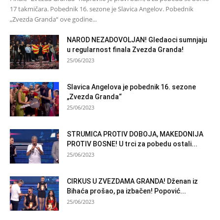
17 takmičara. Pobednik 16. sezone je Slavica Angelov. Pobednik
„Zvezda Granda“ ove godine...
NAROD NEZADOVOLJAN! Gledaoci sumnjaju
u regularnost finala Zvezda Granda!
25/06/2023
Slavica Angelova je pobednik 16. sezone
„Zvezda Granda“
25/06/2023
STRUMICA PROTIV DOBOJA, MAKEDONIJA
PROTIV BOSNE! U trci za pobedu ostali...
25/06/2023
CIRKUS U ZVEZDAMA GRANDA! Dženan iz
Bihaća prošao, pa izbačen! Popović...
25/06/2023