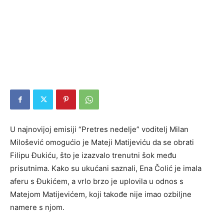
U najnovijoj emisiji “Pretres nedelje” voditelj Milan
Milošević omogućio je Mateji Matijeviću da se obrati
Filipu Đukiću, što je izazvalo trenutni šok među
prisutnima. Kako su ukućani saznali, Ena Čolić je imala
aferu s Đukićem, a vrlo brzo je uplovila u odnos s
Matejom Matijevićem, koji takođe nije imao ozbiljne
namere s njom.