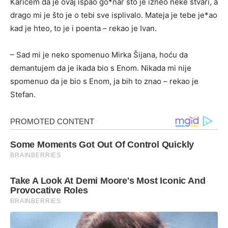
Karićem da je ovaj ispao go*nar što je izneo neke stvari, a
drago mi je što je o tebi sve isplivalo. Mateja je tebe je*ao
kad je hteo, to je i poenta – rekao je Ivan.
– Sad mi je neko spomenuo Mirka Šijana, hoću da
demantujem da je ikada bio s Enom. Nikada mi nije
spomenuo da je bio s Enom, ja bih to znao – rekao je
Stefan.