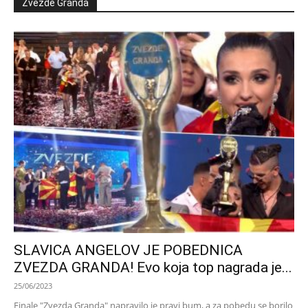
Zvezde Granda
SLAVICA ANGELOV JE POBEDNICA
ZVEZDA GRANDA! Evo koja top nagrada je...
25/06/2023
Finale "Zvezda Granda" napravilo je pravi bum, a za pobedu se borilo