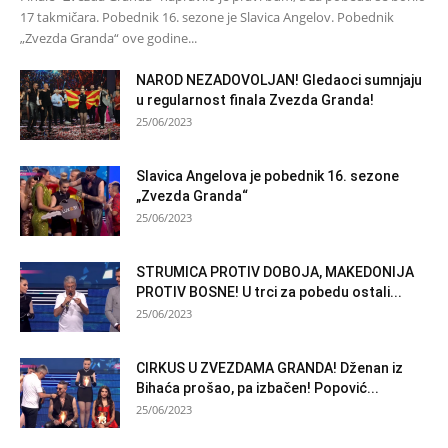
17 takmičara. Pobednik 16. sezone je Slavica Angelov. Pobednik
„Zvezda Granda“ ove godine...
NAROD NEZADOVOLJAN! Gledaoci sumnjaju
u regularnost finala Zvezda Granda!
25/06/2023
Slavica Angelova je pobednik 16. sezone
„Zvezda Granda“
25/06/2023
STRUMICA PROTIV DOBOJA, MAKEDONIJA
PROTIV BOSNE! U trci za pobedu ostali...
25/06/2023
CIRKUS U ZVEZDAMA GRANDA! Dženan iz
Bihaća prošao, pa izbačen! Popović...
25/06/2023