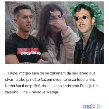
– Filipe, mogao sam da se zakunem da nisi izneo ove
stvari, a ako ja nešto kažem ovde, to je za tebe amin.
Nema šta ti da pričaš da li si znao kada smo Ena i ja bili
zajedno ili ne – rekao je Mateja.