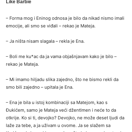
– Forma mog i Eninog odnosa je bilo da nikad nismo imali
emocije, ali smo se viđali – rekao je Mateja.
– Ja ništa nisam slagala – rekla je Ena.
– Boli me ku*ac da ja vama objašnjavam kako je bilo –
rekao je Mateja.
– Mi imamo hiljadu slika zajedno, što ne bismo rekli da
smo bili zajedno – upitala je Ena.
– Ena je bila u istoj kombinaciji sa Matejom, kao s
Đukićem, samo je Mateja veći džentlmen i neće to da
otkrije. Ko si ti, devojko? Devojko, ne može deset ljudi da
laže za tebe, a ja uživam u ovome. Ja se slažem sa