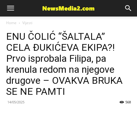
News
Home
Vijesti
ENU ČOLIĆ “ŠALTALA”
Media
CELA ĐUKIĆEVA EKIPA?!
Prvo isprobala Filipa, pa
krenula redom na njegove
drugove – OVAKVA BRUKA
SE NE PAMTI
14/05/2025
568