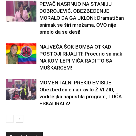
PEVAČ NASRNUO NA STANIJU
DOBROJEVIĆ, OBEZBEĐENJE
MORALO DA GA UKLONI: Dramatičan
snimak se širi mrežama, OVO nije
smelo da se desi!
NAJVEĆA ŠOK-BOMBA OTKAD
POSTOJI RIJALITI! Procurio snimak
NA KOM LEPI MIĆA RADI TO SA
MUŠKARCEM!
MOMENTALNI PREKID EMISIJE!
Obezbeđenje napravilo ŽIVI ZID,
voditeljka napustila program, TUČA
ESKALIRALA!