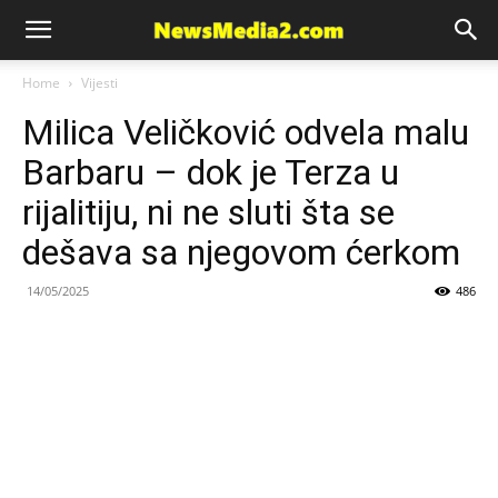
News
Home
Vijesti
Milica Veličković odvela malu
Media
Barbaru – dok je Terza u
rijalitiju, ni ne sluti šta se
dešava sa njegovom ćerkom
14/05/2025
486