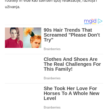
roditelji ih vide kao savršen spoj relaksacije, razvoja i
uživanja.