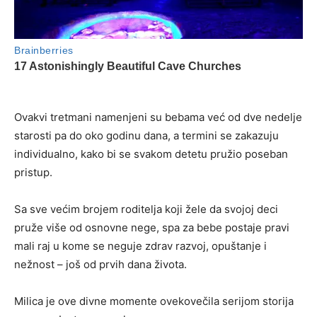
Ovakvi tretmani namenjeni su bebama već od dve nedelje
starosti pa do oko godinu dana, a termini se zakazuju
individualno, kako bi se svakom detetu pružio poseban
pristup.
Sa sve većim brojem roditelja koji žele da svojoj deci
pruže više od osnovne nege, spa za bebe postaje pravi
mali raj u kome se neguje zdrav razvoj, opuštanje i
nežnost – još od prvih dana života.
Milica je ove divne momente ovekovečila serijom storija