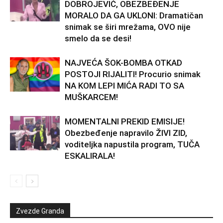
DOBROJEVIĆ, OBEZBEĐENJE
MORALO DA GA UKLONI: Dramatičan
snimak se širi mrežama, OVO nije
smelo da se desi!
NAJVEĆA ŠOK-BOMBA OTKAD
POSTOJI RIJALITI! Procurio snimak
NA KOM LEPI MIĆA RADI TO SA
MUŠKARCEM!
MOMENTALNI PREKID EMISIJE!
Obezbeđenje napravilo ŽIVI ZID,
voditeljka napustila program, TUČA
ESKALIRALA!
Zvezde Granda