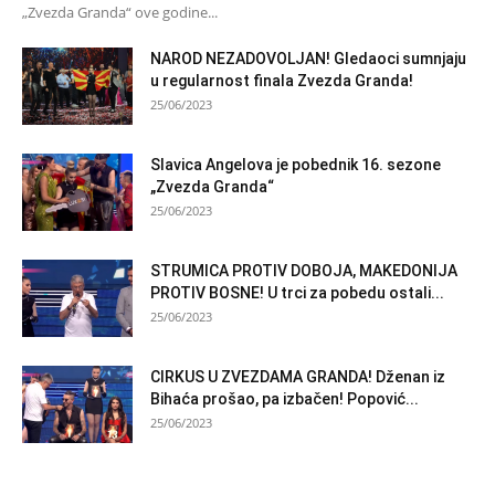
„Zvezda Granda“ ove godine...
NAROD NEZADOVOLJAN! Gledaoci sumnjaju
u regularnost finala Zvezda Granda!
25/06/2023
Slavica Angelova je pobednik 16. sezone
„Zvezda Granda“
25/06/2023
STRUMICA PROTIV DOBOJA, MAKEDONIJA
PROTIV BOSNE! U trci za pobedu ostali...
25/06/2023
CIRKUS U ZVEZDAMA GRANDA! Dženan iz
Bihaća prošao, pa izbačen! Popović...
25/06/2023