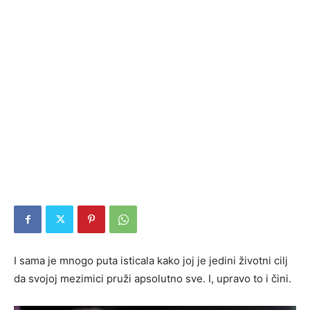
I sama je mnogo puta isticala kako joj je jedini životni cilj
da svojoj mezimici pruži apsolutno sve. I, upravo to i čini.