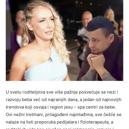
U svetu roditeljstva sve više pažnje posvećuje se nezi i
razvoju beba već od najranijih dana, a jedan od najnovijih
trendova koji osvaja i region jesu – spa centri za bebe.
Ovi nežni tretmani, prilagođeni najmlađima, sve češće se
nalaze na listi preporuka pedijatara i fizioterapeuta, a