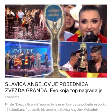
SLAVICA ANGELOV JE POBEDNICA
ZVEZDA GRANDA! Evo koja top nagrada je...
25/06/2023
Finale "Zvezda Granda" napravilo je pravi bum, a za pobedu se borilo
17 takmičara. Pobednik 16. sezone je Slavica Angelov. Pobednik