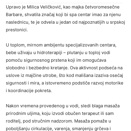
Upravo je Milica Veličković, kao majka četvoromesečne
Barbare, shvatila značaj koji bi spa centar imao za njenu
naslednicu, te je odvela u jedan od najpoznatijih u srpskoj
prestonici.
U toplom, mirnom ambijentu specijalizovanih centara,
bebe uživaju u hidroterapiji – plutanju u toploj vodi
pomoću sigurnosnog prstena koji im omogućava
slobodno i bezbedno kretanje. Ova aktivnost podseća na
uslove iz majčine utrobe, što kod mališana izaziva osećaj
sigurnosti i mira, a istovremeno podstiče razvoj motorike
i koordinacije pokreta.
Nakon vremena provedenog u vodi, sledi blaga masaža
prirodnim uljima, koju izvodi obučen terapeut ili sam
roditelj, pod stručnim nadzorom. Masaža pomaže u
poboljšanju cirkulacije, varenja, smanjenju grčeva i