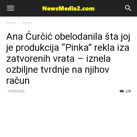
News
Home
Vijesti
Ana Ćurčić obelodanila šta joj
Media
je produkcija “Pinka” rekla iza
zatvorenih vrata – iznela
ozbiljne tvrdnje na njihov
račun
13/05/2025
228