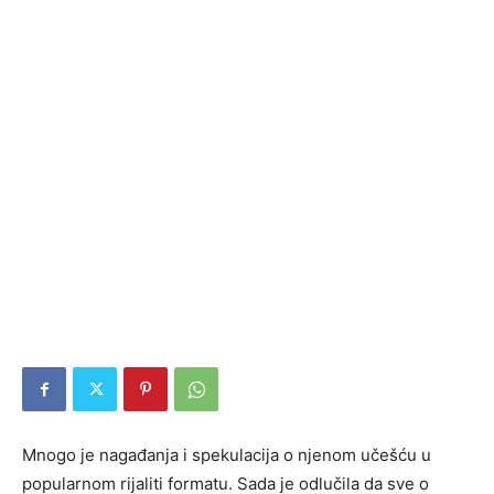
Mnogo je nagađanja i spekulacija o njenom učešću u
popularnom rijaliti formatu. Sada je odlučila da sve o