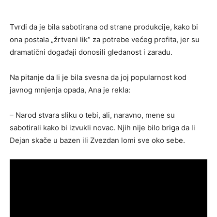
Tvrdi da je bila sabotirana od strane produkcije, kako bi
ona postala „žrtveni lik“ za potrebe većeg profita, jer su
dramatični događaji donosili gledanost i zaradu.
Na pitanje da li je bila svesna da joj popularnost kod
javnog mnjenja opada, Ana je rekla:
– Narod stvara sliku o tebi, ali, naravno, mene su
sabotirali kako bi izvukli novac. Njih nije bilo briga da li
Dejan skače u bazen ili Zvezdan lomi sve oko sebe.