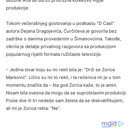
sezone Ana se ubrzo pridružila kolektivu Hype
produkcije.
Tokom večerašnjeg gostovanja u podkastu “D Cast”
autora Dejana Dragojevića, Ćurčićeva je govorila bez
zadrške o danima provedenim u Šimanovcima. Takođe,
otkrila je detalje privatnog razgovora sa produkcijom
popularnog rijaliti formata ružičaste televizije.
– Jedina stvar koju su mi rekli bila je: “Drži se Zorice
Marković”. Lično su mi to rekli, i ta rečenica mi je u tom
momentu značila da – šta god Zorica kaže, to je amin.
Nisam bila svesna da mogu da se suprotstavim produkciji.
Posle dve ili tri nedelje sam želela da se diskvalifikujem,
ali mi je Zorica rekla: “Ne”.