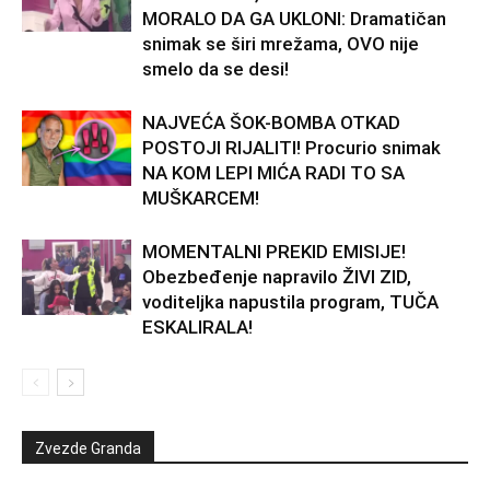
MORALO DA GA UKLONI: Dramatičan
snimak se širi mrežama, OVO nije
smelo da se desi!
NAJVEĆA ŠOK-BOMBA OTKAD
POSTOJI RIJALITI! Procurio snimak
NA KOM LEPI MIĆA RADI TO SA
MUŠKARCEM!
MOMENTALNI PREKID EMISIJE!
Obezbeđenje napravilo ŽIVI ZID,
voditeljka napustila program, TUČA
ESKALIRALA!
Zvezde Granda