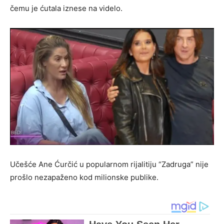
čemu je ćutala iznese na videlo.
Učešće Ane Ćurčić u popularnom rijalitiju “Zadruga” nije
prošlo nezapaženo kod milionske publike.