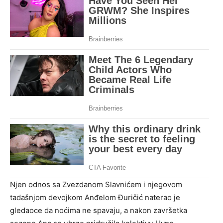
Njen odnos sa Zvezdanom Slavnićem i njegovom
tadašnjom devojkom Anđelom Đuričić naterao je
gledaoce da noćima ne spavaju, a nakon završetka