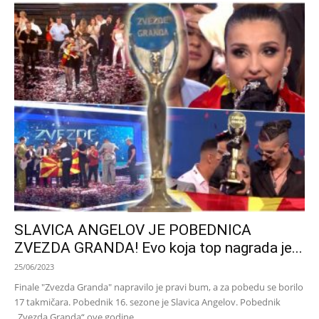
SLAVICA ANGELOV JE POBEDNICA
ZVEZDA GRANDA! Evo koja top nagrada je...
25/06/2023
Finale "Zvezda Granda" napravilo je pravi bum, a za pobedu se borilo
17 takmičara. Pobednik 16. sezone je Slavica Angelov. Pobednik
„Zvezda Granda“ ove godine...