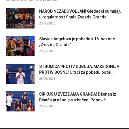
NAROD NEZADOVOLJAN! Gledaoci sumnjaju
u regularnost finala Zvezda Granda!
25/06/2023
Slavica Angelova je pobednik 16. sezone
„Zvezda Granda“
25/06/2023
STRUMICA PROTIV DOBOJA, MAKEDONIJA
PROTIV BOSNE! U trci za pobedu ostali...
25/06/2023
CIRKUS U ZVEZDAMA GRANDA! Dženan iz
Bihaća prošao, pa izbačen! Popović...
25/06/2023