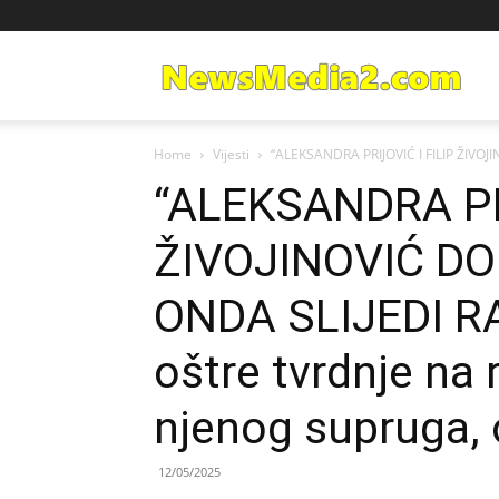
Ne
Home
Vijesti
“ALEKSANDRA PRIJOVIĆ I FILIP ŽIVOJ
Med
“ALEKSANDRA PRI
ŽIVOJINOVIĆ DO
ONDA SLIJEDI RA
oštre tvrdnje na 
njenog supruga, o
12/05/2025