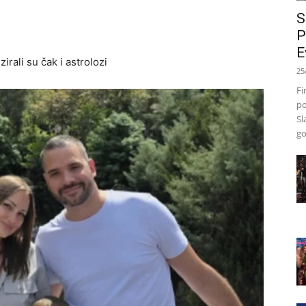
S
P
E
zirali su čak i astrolozi
25
Fi
po
Sl
go