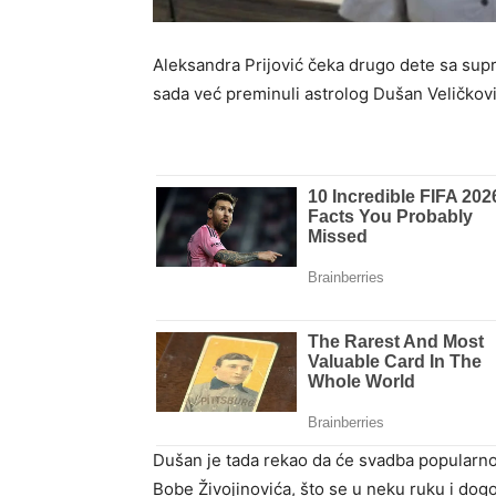
Aleksandra Prijović čeka drugo dete sa sup
sada već preminuli astrolog Dušan Veličkov
Dušan je tada rekao da će svadba popularn
Bobe Živojinovića, što se u neku ruku i dogo