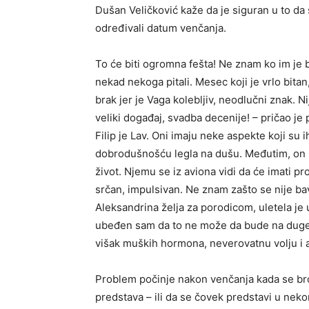
Dušan Veličković kaže da je siguran u to da 
određivali datum venčanja.
To će biti ogromna fešta! Ne znam ko im je b
nekad nekoga pitali. Mesec koji je vrlo bita
brak jer je Vaga kolebljiv, neodlučni znak. N
veliki događaj, svadba decenije! – pričao j
Filip je Lav. Oni imaju neke aspekte koji su 
dobrodušnošću legla na dušu. Međutim, on im
život. Njemu se iz aviona vidi da će imati pr
srčan, impulsivan. Ne znam zašto se nije ba
Aleksandrina želja za porodicom, uletela je 
ubeđen sam da to ne može da bude na duge s
višak muških hormona, neverovatnu volju i a
Problem počinje nakon venčanja kada se broj
predstava – ili da se čovek predstavi u nekom