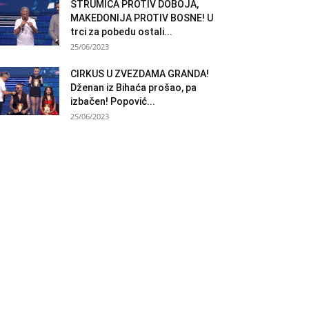
STRUMICA PROTIV DOBOJA,
MAKEDONIJA PROTIV BOSNE! U
trci za pobedu ostali...
25/06/2023
CIRKUS U ZVEZDAMA GRANDA!
Dženan iz Bihaća prošao, pa
izbačen! Popović...
25/06/2023