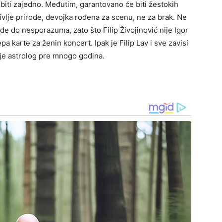
e biti zajedno. Međutim, garantovano će biti žestokih
ivlje prirode, devojka rođena za scenu, ne za brak. Ne
ođe do nesporazuma, zato što Filip Živojinović nije Igor
pa karte za ženin koncert. Ipak je Filip Lav i sve zavisi
 je astrolog pre mnogo godina.