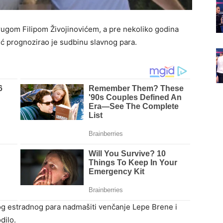
rugom Filipom Živojinovićem, a pre nekoliko godina
ić prognozirao je sudbinu slavnog para.
og estradnog para nadmašiti venčanje Lepe Brene i
dilo.