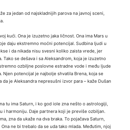
važe za jedan od najskladnijih parova na javnoj sceni,
a.
oj kući. Ona je izuzetno jaka ličnost. Ona ima Mars u
 koje daju ekstremno moćni potencijal. Sudbina ljudi u
se i da nikada nisu svesni koliko zaista vrede, jer
 Tako se dešava i sa Aleksandrom, koja je izuzetno
kstremno ozbiljne poslovne estradne vode i među ljude
. Njen potencijal je najbolje shvatila Brena, koja se
na da je Aleksandra nepresušni izvor para – kaže Dušan
 tu ima Saturn, i ko god iole zna nešto o astrologiji,
i harmoniju. Daje partnera koji je previše ozbiljan.
ama, zna da ukaže na dva braka. To pojačava Saturn,
 Ona ne bi trebalo da se uda tako mlada. Međutim, njoj