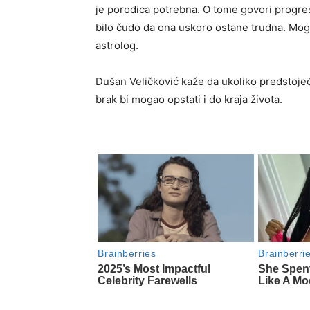
je porodica potrebna. O tome govori progres
bilo čudo da ona uskoro ostane trudna. Mogu
astrolog.
Dušan Veličković kaže da ukoliko predstojeće
brak bi mogao opstati i do kraja života.