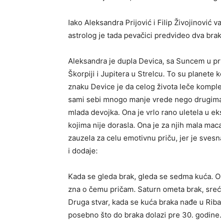
Iako Aleksandra Prijović i Filip Živojinović 
astrolog je tada pevačici predvideo dva brak
Aleksandra je dupla Devica, sa Suncem u prv
Škorpiji i Jupitera u Strelcu. To su planete
znaku Device je da celog života leče komplek
sami sebi mnogo manje vrede nego drugima.
mlada devojka. Ona je vrlo rano uletela u e
kojima nije dorasla. Ona je za njih mala maca
zauzela za celu emotivnu priču, jer je sves
i dodaje:
Kada se gleda brak, gleda se sedma kuća. Ona
zna o čemu pričam. Saturn ometa brak, sreću 
Druga stvar, kada se kuća braka nađe u Rib
posebno što do braka dolazi pre 30. godine.