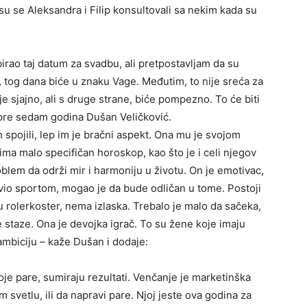
su se Aleksandra i Filip konsultovali sa nekim kada su
irao taj datum za svadbu, ali pretpostavljam da su
n, tog dana biće u znaku Vage. Međutim, to nije sreća za
ije sjajno, ali s druge strane, biće pompezno. To će biti
e pre sedam godina Dušan Veličković.
ih spojili, lep im je bračni aspekt. Ona mu je svojom
a malo specifičan horoskop, kao što je i celi njegov
oblem da održi mir i harmoniju u životu. On je emotivac,
vio sportom, mogao je da bude odličan u tome. Postoji
u rolerkoster, nema izlaska. Trebalo je malo da sačeka,
taze. Ona je devojka igrač. To su žene koje imaju
mbiciju – kaže Dušan i dodaje:
e pare, sumiraju rezultati. Venčanje je marketinška
 svetlu, ili da napravi pare. Njoj jeste ova godina za