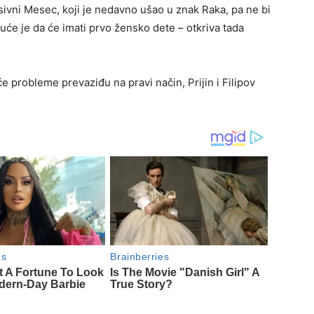
ivni Mesec, koji je nedavno ušao u znak Raka, pa ne bi
će je da će imati prvo žensko dete – otkriva tada
 probleme prevaziđu na pravi način, Prijin i Filipov