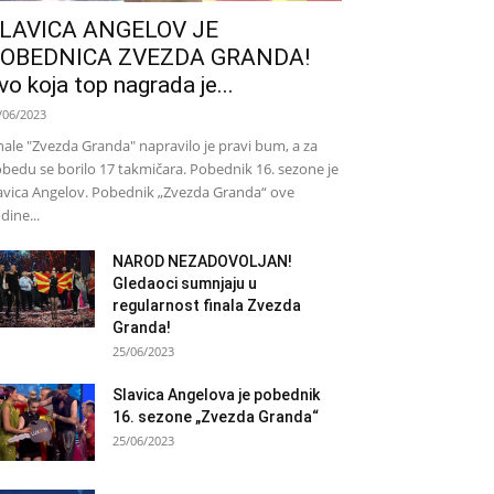
LAVICA ANGELOV JE
OBEDNICA ZVEZDA GRANDA!
vo koja top nagrada je...
/06/2023
nale "Zvezda Granda" napravilo je pravi bum, a za
bedu se borilo 17 takmičara. Pobednik 16. sezone je
avica Angelov. Pobednik „Zvezda Granda“ ove
dine...
NAROD NEZADOVOLJAN!
Gledaoci sumnjaju u
regularnost finala Zvezda
Granda!
25/06/2023
Slavica Angelova je pobednik
16. sezone „Zvezda Granda“
25/06/2023