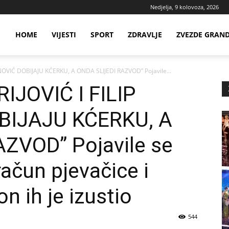
Nedjelja, 9 kolovoza, 2026
ws
HOME
VIJESTI
SPORT
ZDRAVLJE
ZVEZDE GRAN
INOVIĆ DOBIJAJU KĆERKU, A ONDA SLIJEDI RAZVOD” Pojavile...
ia
JOVIĆ I FILIP
BIJAJU KĆERKU, A
ZVOD” Pojavile se
račun pjevačice i
n ih je izustio
544