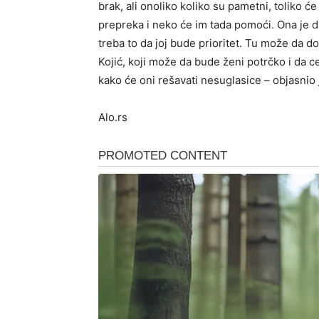
brak, ali onoliko koliko su pametni, toliko ć
prepreka i neko će im tada pomoći. Ona je d
treba to da joj bude prioritet. Tu može da d
Kojić, koji može da bude ženi potrčko i da ce
kako će oni rešavati nesuglasice – objasnio
Alo.rs