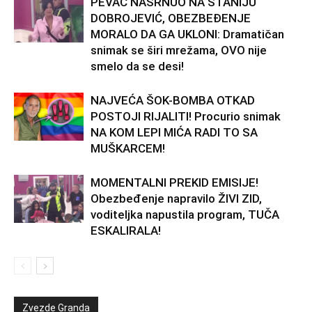
PEVAČ NASRNUO NA STANIJU
DOBROJEVIĆ, OBEZBEĐENJE
MORALO DA GA UKLONI: Dramatičan
snimak se širi mrežama, OVO nije
smelo da se desi!
NAJVEĆA ŠOK-BOMBA OTKAD
POSTOJI RIJALITI! Procurio snimak
NA KOM LEPI MIĆA RADI TO SA
MUŠKARCEM!
MOMENTALNI PREKID EMISIJE!
Obezbeđenje napravilo ŽIVI ZID,
voditeljka napustila program, TUČA
ESKALIRALA!
Zvezde Granda