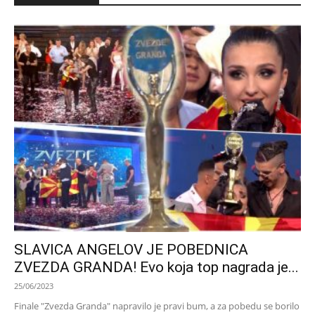
SLAVICA ANGELOV JE POBEDNICA
ZVEZDA GRANDA! Evo koja top nagrada je...
25/06/2023
Finale "Zvezda Granda" napravilo je pravi bum, a za pobedu se borilo