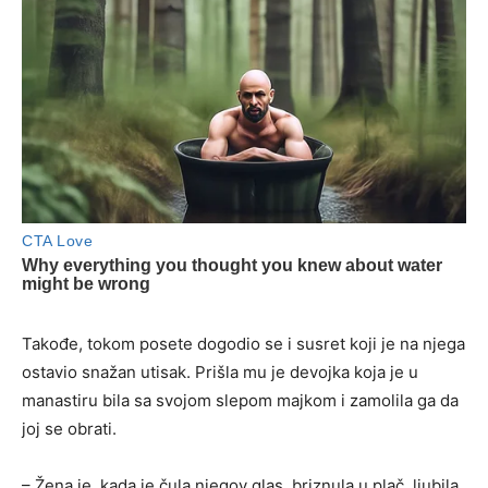
Takođe, tokom posete dogodio se i susret koji je na njega
ostavio snažan utisak. Prišla mu je devojka koja je u
manastiru bila sa svojom slepom majkom i zamolila ga da
joj se obrati.
– Žena je, kada je čula njegov glas, briznula u plač, ljubila