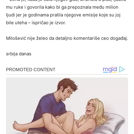
mu ruke i govorila kako bi ga prepoznala među milion
ljudi jer je godinama pratila njegove emisije koje su joj
bile uteha – ispričao je izvor.
Milošević nije želeo da detaljno komentariše ceo događaj.
srbija danas