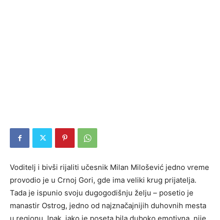
Voditelj i bivši rijaliti učesnik Milan Milošević jedno vreme
provodio je u Crnoj Gori, gde ima veliki krug prijatelja.
Tada je ispunio svoju dugogodišnju želju – posetio je
manastir Ostrog, jedno od najznačajnijih duhovnih mesta
u regionu. Ipak, iako je poseta bila duboko emotivna, nije