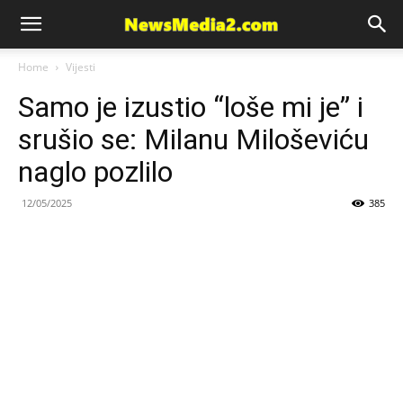
News
Home
Vijesti
Samo je izustio “loše mi je” i
Media
srušio se: Milanu Miloševiću
naglo pozlilo
12/05/2025
385