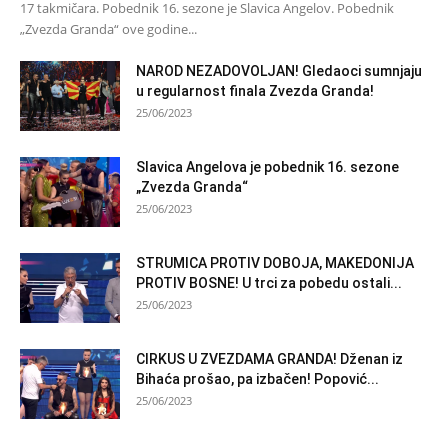
17 takmičara. Pobednik 16. sezone je Slavica Angelov. Pobednik
„Zvezda Granda“ ove godine...
NAROD NEZADOVOLJAN! Gledaoci sumnjaju
u regularnost finala Zvezda Granda!
25/06/2023
Slavica Angelova je pobednik 16. sezone
„Zvezda Granda“
25/06/2023
STRUMICA PROTIV DOBOJA, MAKEDONIJA
PROTIV BOSNE! U trci za pobedu ostali...
25/06/2023
CIRKUS U ZVEZDAMA GRANDA! Dženan iz
Bihaća prošao, pa izbačen! Popović...
25/06/2023