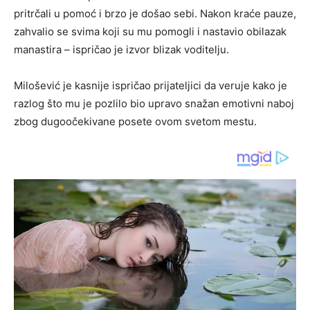
pritrčali u pomoć i brzo je došao sebi. Nakon kraće pauze,
zahvalio se svima koji su mu pomogli i nastavio obilazak
manastira – ispričao je izvor blizak voditelju.
Milošević je kasnije ispričao prijateljici da veruje kako je
razlog što mu je pozlilo bio upravo snažan emotivni naboj
zbog dugoočekivane posete ovom svetom mestu.