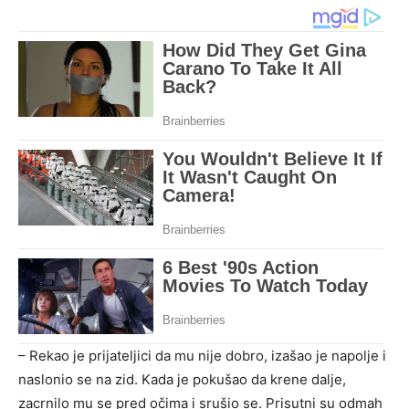
– Rekao je prijateljici da mu nije dobro, izašao je napolje i
naslonio se na zid. Kada je pokušao da krene dalje,
zacrnilo mu se pred očima i srušio se. Prisutni su odmah