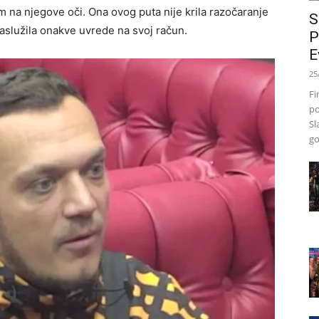
m na njegove oči. Ona ovog puta nije krila razočaranje
S
 zaslužila onakve uvrede na svoj račun.
P
E
25
Fi
po
Sl
go