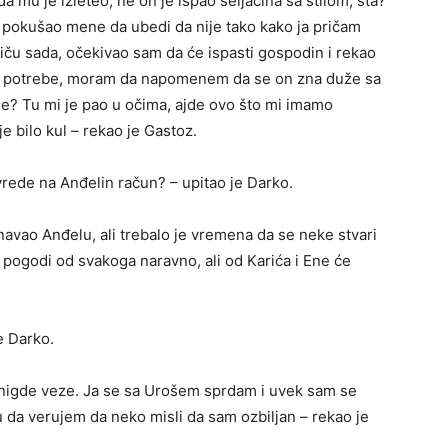
da mu je izleteo, ne on je ispao seljačina sa stilom, šta?
tad pokušao mene da ubedi da nije tako kako ja pričam
iču sada, očekivao sam da će ispasti gospodin i rekao
bez potrebe, moram da napomenem da se on zna duže sa
je? Tu mi je pao u očima, ajde ovo što mi imamo
je bilo kul – rekao je Gastoz.
rede na Anđelin račun? – upitao je Darko.
navao Anđelu, ali trebalo je vremena da se neke stvari
ogodi od svakoga naravno, ali od Karića i Ene će
e Darko.
 nigde veze. Ja se sa Urošem sprdam i uvek sam se
 da verujem da neko misli da sam ozbiljan – rekao je