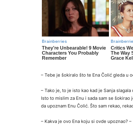
– Tebe je šokiralo što te Ena Čolić gleda u oč
– Tako je, to je isto kao kad je Sanja slag
Isto to mislim za Enu i sada sam se šokirao 
da upoznam Enu Čolić. Što sam rekao, rekao 
– Kakva je ovo Ena koju si ovde upoznao? – 