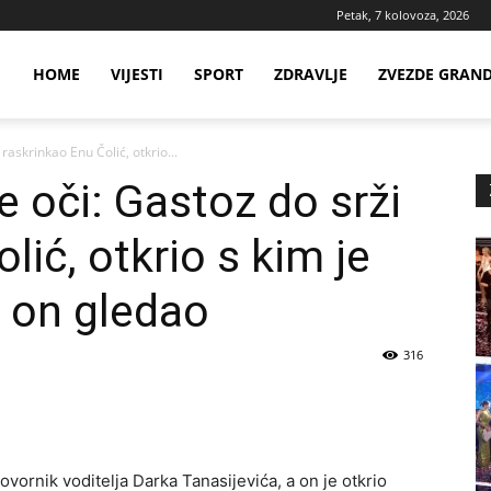
Petak, 7 kolovoza, 2026
ws
HOME
VIJESTI
SPORT
ZDRAVLJE
ZVEZDE GRAN
raskrinkao Enu Čolić, otkrio...
ia
e oči: Gastoz do srži
lić, otkrio s kim je
e on gledao
316
vornik voditelja Darka Tanasijevića, a on je otkrio