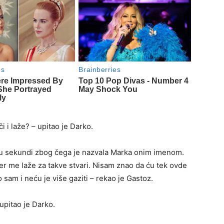
i i laže? – upitao je Darko.
ala u sekundi zbog čega je nazvala Marka onim imenom.
jer me laže za takve stvari. Nisam znao da ću tek ovde
sam i neću je više gaziti – rekao je Gastoz.
upitao je Darko.