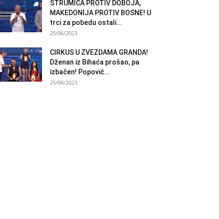
STRUMICA PROTIV DOBOJA,
MAKEDONIJA PROTIV BOSNE! U
trci za pobedu ostali...
25/06/2023
CIRKUS U ZVEZDAMA GRANDA!
Dženan iz Bihaća prošao, pa
izbačen! Popović...
25/06/2023