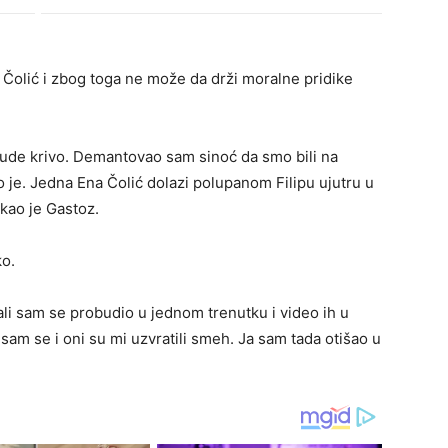
u Čolić i zbog toga ne može da drži moralne pridike
ude krivo. Demantovao sam sinoć da smo bili na
o je. Jedna Ena Čolić dolazi polupanom Filipu ujutru u
kao je Gastoz.
ko.
li sam se probudio u jednom trenutku i video ih u
sam se i oni su mi uzvratili smeh. Ja sam tada otišao u