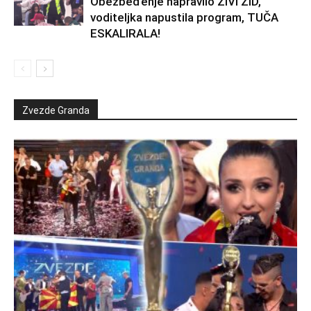
Obezbeđenje napravilo ŽIVI ZID,
voditeljka napustila program, TUČA
ESKALIRALA!
Zvezde Granda