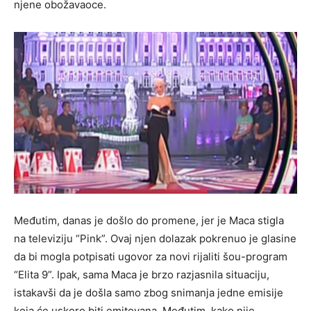
njene obožavaoce.
Međutim, danas je došlo do promene, jer je Maca stigla
na televiziju “Pink”. Ovaj njen dolazak pokrenuo je glasine
da bi mogla potpisati ugovor za novi rijaliti šou-program
“Elita 9”. Ipak, sama Maca je brzo razjasnila situaciju,
istakavši da je došla samo zbog snimanja jedne emisije
koja će uskoro biti emitovana. Međutim, kako nije