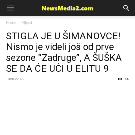
News
Home
Vijesti
STIGLA JE U ŠIMANOVCE!
Media
Nismo je videli još od prve
sezone “Zadruge”, A ŠUŠKA
SE DA ĆE UĆI U ELITU 9
10/05/2025
506