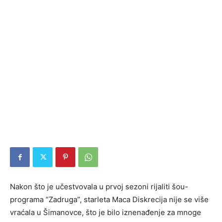
Nakon što je učestvovala u prvoj sezoni rijaliti šou-
programa “Zadruga”, starleta Maca Diskrecija nije se više
vraćala u Šimanovce, što je bilo iznenađenje za mnoge