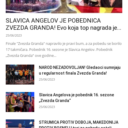
SLAVICA ANGELOV JE POBEDNICA
ZVEZDA GRANDA! Evo koja top nagrada je...
25/06/2023
Finale "Zvezda Granda" napravilo je pravi bum, a za pobedu se borilo
17 takmičara. Pobednik 16. sezone je Slavica Angelov. Pobednik
„Zvezda Granda“ ove godine...
NAROD NEZADOVOLJAN! Gledaoci sumnjaju
u regularnost finala Zvezda Granda!
25/06/2023
Slavica Angelova je pobednik 16. sezone
„Zvezda Granda“
25/06/2023
STRUMICA PROTIV DOBOJA, MAKEDONIJA