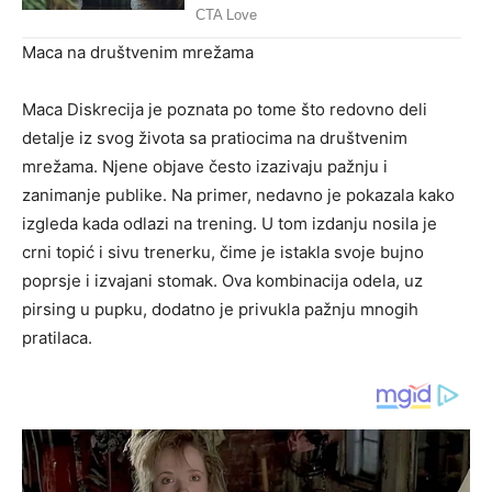
Maca na društvenim mrežama
Maca Diskrecija je poznata po tome što redovno deli
detalje iz svog života sa pratiocima na društvenim
mrežama. Njene objave često izazivaju pažnju i
zanimanje publike. Na primer, nedavno je pokazala kako
izgleda kada odlazi na trening. U tom izdanju nosila je
crni topić i sivu trenerku, čime je istakla svoje bujno
poprsje i izvajani stomak. Ova kombinacija odela, uz
pirsing u pupku, dodatno je privukla pažnju mnogih
pratilaca.