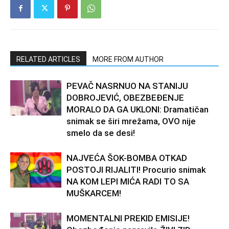
RELATED ARTICLES
MORE FROM AUTHOR
PEVAČ NASRNUO NA STANIJU
DOBROJEVIĆ, OBEZBEĐENJE
MORALO DA GA UKLONI: Dramatičan
snimak se širi mrežama, OVO nije
smelo da se desi!
NAJVEĆA ŠOK-BOMBA OTKAD
POSTOJI RIJALITI! Procurio snimak
NA KOM LEPI MIĆA RADI TO SA
MUŠKARCEM!
MOMENTALNI PREKID EMISIJE!