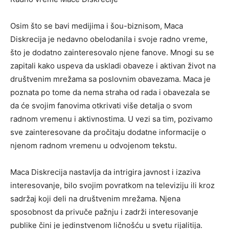
Osim što se bavi medijima i šou-biznisom, Maca
Diskrecija je nedavno obelodanila i svoje radno vreme,
što je dodatno zainteresovalo njene fanove. Mnogi su se
zapitali kako uspeva da uskladi obaveze i aktivan život na
društvenim mrežama sa poslovnim obavezama. Maca je
poznata po tome da nema straha od rada i obavezala se
da će svojim fanovima otkrivati više detalja o svom
radnom vremenu i aktivnostima. U vezi sa tim, pozivamo
sve zainteresovane da pročitaju dodatne informacije o
njenom radnom vremenu u odvojenom tekstu.
Maca Diskrecija nastavlja da intrigira javnost i izaziva
interesovanje, bilo svojim povratkom na televiziju ili kroz
sadržaj koji deli na društvenim mrežama. Njena
sposobnost da privuče pažnju i zadrži interesovanje
publike čini je jedinstvenom ličnošću u svetu rijalitija.