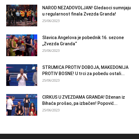
NAROD NEZADOVOLJAN! Gledaoci sumnjaju
u regularnost finala Zvezda Granda!
25/06/2023
Slavica Angelova je pobednik 16. sezone
„Zvezda Granda“
25/06/2023
STRUMICA PROTIV DOBOJA, MAKEDONIJA
PROTIV BOSNE! U trci za pobedu ostali...
25/06/2023
CIRKUS U ZVEZDAMA GRANDA! Dženan iz
Bihaća prošao, pa izbačen! Popović...
25/06/2023