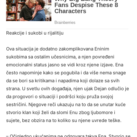
Reakcije i sukobi u rijalitiju
Ova situacija je dodatno zakomplikovana Eninim
sukobima sa ostalim učesnicima, a njen povređeni
emocionalni status jasno se vidi kroz njene izjave. Ena
često napominje kako se pogubila i da više nema snage
da se bori sa kritikama i napadima koji dolaze sa svih
strana. U svetlu ovih događaja, njen ujak Dejan odlučio je
da progovori o situaciji i podršci koju pruža svojoj
sestričini. Njegove reči ukazuju na to da se unutar kuće
stvorio klan koji želi da slomi Enu zbog ljubomore i
sujete, bez obzira na to koliko su njene uvrede teške.
– Očigledno ukućanima ne odgovara takva Ena. Stvorio se