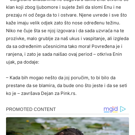
klan koji zbog ljubomore i sujete želi da slomi Enu i ne
prezaju ni od čega da to i ostvare. Njene uvrede i sve što
kaže imaju velik odjek zato što nose određenu težinu.
Niko ne čuje šta se njoj izgovara i da sada uzvraća na te
prozivke, malo grublje za naš ukus i vaspitanje, ali izgleda
da sa određenim učesnicima tako mora! Povređena je i
ranjena, i zato je sada naišao ovaj period – otkriva Enin
ujak, pa dodaje:
– Kada bih mogao nešto da joj poručim, to bi bilo da
prestane da se blamira, da bude ono što jeste i da se seti
ko je – završava Dejan za Pink.rs.