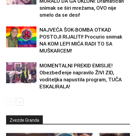
MORALO DA GA UKLONI: Dramatičan
snimak se širi mrežama, OVO nije
smelo da se desi!
NAJVEĆA ŠOK-BOMBA OTKAD
POSTOJI RIJALITI! Procurio snimak
NA KOM LEPI MIĆA RADI TO SA
MUŠKARCEM!
MOMENTALNI PREKID EMISIJE!
Obezbeđenje napravilo ŽIVI ZID,
voditeljka napustila program, TUČA
ESKALIRALA!
Zvezde Granda