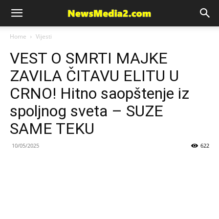
News
Home
Vijesti
VEST O SMRTI MAJKE
Media
ZAVILA ČITAVU ELITU U
CRNO! Hitno saopštenje iz
spoljnog sveta – SUZE
SAME TEKU
10/05/2025
622