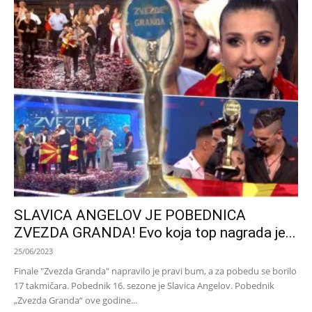
SLAVICA ANGELOV JE POBEDNICA
ZVEZDA GRANDA! Evo koja top nagrada je...
25/06/2023
Finale "Zvezda Granda" napravilo je pravi bum, a za pobedu se borilo
17 takmičara. Pobednik 16. sezone je Slavica Angelov. Pobednik
„Zvezda Granda“ ove godine...