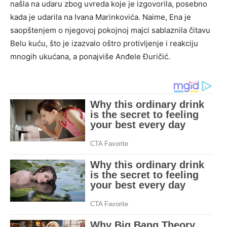
našla na udaru zbog uvreda koje je izgovorila, posebno
kada je udarila na Ivana Marinkovića. Naime, Ena je
saopštenjem o njegovoj pokojnoj majci sablaznila čitavu
Belu kuću, što je izazvalo oštro protivljenje i reakciju
mnogih ukućana, a ponajviše Anđele Đuričić.