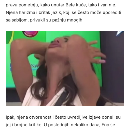
pravu pometnju, kako unutar Bele kuće, tako i van nje.
Njena harizma i britak jezik, koji se često može uporediti
sa sabljom, privukli su pažnju mnogih.
Ipak, njena otvorenost i često uvredljive izjave doneli su
joj i brojne kritike. U poslednjih nekoliko dana, Ena se