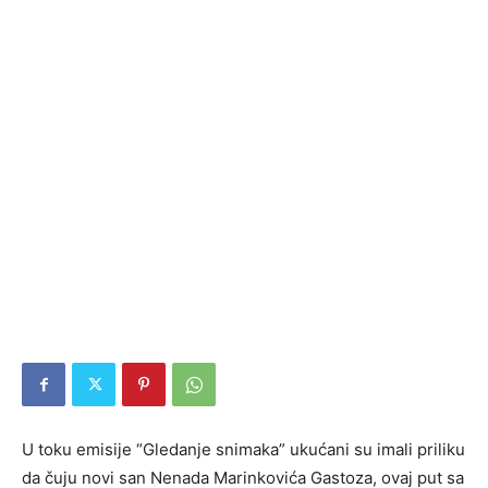
U toku emisije “Gledanje snimaka” ukućani su imali priliku
da čuju novi san Nenada Marinkovića Gastoza, ovaj put sa