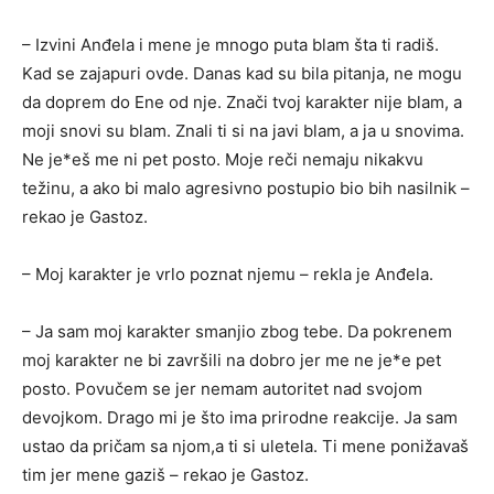
– Izvini Anđela i mene je mnogo puta blam šta ti radiš.
Kad se zajapuri ovde. Danas kad su bila pitanja, ne mogu
da doprem do Ene od nje. Znači tvoj karakter nije blam, a
moji snovi su blam. Znali ti si na javi blam, a ja u snovima.
Ne je*eš me ni pet posto. Moje reči nemaju nikakvu
težinu, a ako bi malo agresivno postupio bio bih nasilnik –
rekao je Gastoz.
– Moj karakter je vrlo poznat njemu – rekla je Anđela.
– Ja sam moj karakter smanjio zbog tebe. Da pokrenem
moj karakter ne bi završili na dobro jer me ne je*e pet
posto. Povučem se jer nemam autoritet nad svojom
devojkom. Drago mi je što ima prirodne reakcije. Ja sam
ustao da pričam sa njom,a ti si uletela. Ti mene ponižavaš
tim jer mene gaziš – rekao je Gastoz.