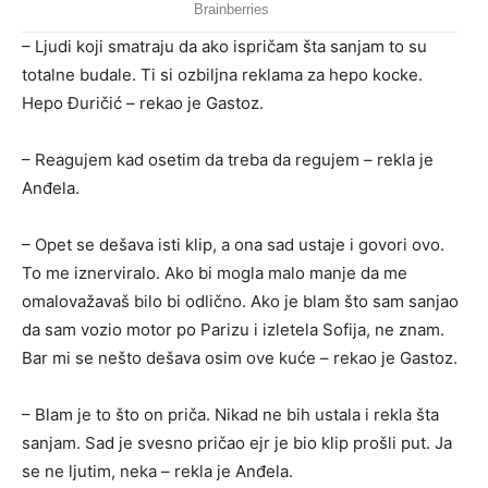
– Ljudi koji smatraju da ako ispričam šta sanjam to su
totalne budale. Ti si ozbiljna reklama za hepo kocke.
Hepo Đuričić – rekao je Gastoz.
– Reagujem kad osetim da treba da regujem – rekla je
Anđela.
– Opet se dešava isti klip, a ona sad ustaje i govori ovo.
To me iznerviralo. Ako bi mogla malo manje da me
omalovažavaš bilo bi odlično. Ako je blam što sam sanjao
da sam vozio motor po Parizu i izletela Sofija, ne znam.
Bar mi se nešto dešava osim ove kuće – rekao je Gastoz.
– Blam je to što on priča. Nikad ne bih ustala i rekla šta
sanjam. Sad je svesno pričao ejr je bio klip prošli put. Ja
se ne ljutim, neka – rekla je Anđela.