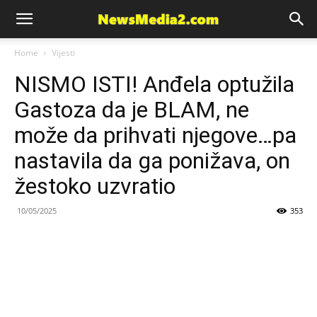
News
Home
Vijesti
NISMO ISTI! Anđela optužila
Media
Gastoza da je BLAM, ne
može da prihvati njegove…pa
nastavila da ga ponižava, on
žestoko uzvratio
10/05/2025
353