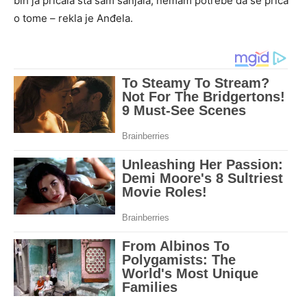
bih ja pričala šta sam sanjala, nemam potrebe da se priča
o tome – rekla je Anđela.