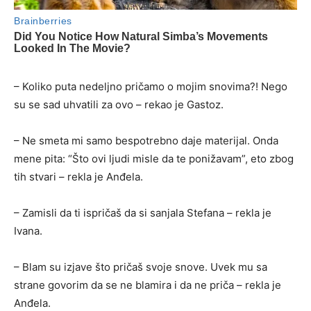
– Koliko puta nedeljno pričamo o mojim snovima?! Nego
su se sad uhvatili za ovo – rekao je Gastoz.
– Ne smeta mi samo bespotrebno daje materijal. Onda
mene pita: “Što ovi ljudi misle da te ponižavam”, eto zbog
tih stvari – rekla je Anđela.
– Zamisli da ti ispričaš da si sanjala Stefana – rekla je
Ivana.
– Blam su izjave što pričaš svoje snove. Uvek mu sa
strane govorim da se ne blamira i da ne priča – rekla je
Anđela.