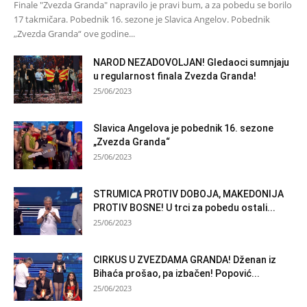
Finale "Zvezda Granda" napravilo je pravi bum, a za pobedu se borilo
17 takmičara. Pobednik 16. sezone je Slavica Angelov. Pobednik
„Zvezda Granda“ ove godine...
NAROD NEZADOVOLJAN! Gledaoci sumnjaju
u regularnost finala Zvezda Granda!
25/06/2023
Slavica Angelova je pobednik 16. sezone
„Zvezda Granda“
25/06/2023
STRUMICA PROTIV DOBOJA, MAKEDONIJA
PROTIV BOSNE! U trci za pobedu ostali...
25/06/2023
CIRKUS U ZVEZDAMA GRANDA! Dženan iz
Bihaća prošao, pa izbačen! Popović...
25/06/2023