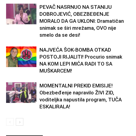
PEVAČ NASRNUO NA STANIJU
DOBROJEVIĆ, OBEZBEĐENJE
MORALO DA GA UKLONI: Dramatičan
snimak se širi mrežama, OVO nije
smelo da se desi!
NAJVEĆA ŠOK-BOMBA OTKAD
POSTOJI RIJALITI! Procurio snimak
NA KOM LEPI MIĆA RADI TO SA
MUŠKARCEM!
MOMENTALNI PREKID EMISIJE!
Obezbeđenje napravilo ŽIVI ZID,
voditeljka napustila program, TUČA
ESKALIRALA!