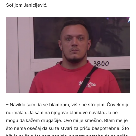
Sofijom Janićijević.
– Navikla sam da se blamiram, više ne strepim. Čovek nije
normalan. Ja sam na njegove blamove navikla. Ja ne
mogu da kažem drugačije. Ovo mi je smešno. Blam me je
što nema osećaj da su te stvari za priču bespotrebne. Što