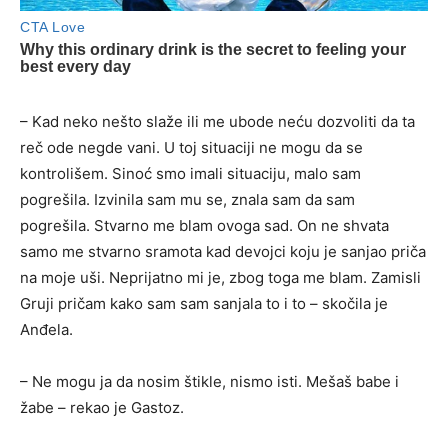
– Kad neko nešto slaže ili me ubode neću dozvoliti da ta
reč ode negde vani. U toj situaciji ne mogu da se
kontrolišem. Sinoć smo imali situaciju, malo sam
pogrešila. Izvinila sam mu se, znala sam da sam
pogrešila. Stvarno me blam ovoga sad. On ne shvata
samo me stvarno sramota kad devojci koju je sanjao priča
na moje uši. Neprijatno mi je, zbog toga me blam. Zamisli
Gruji pričam kako sam sam sanjala to i to – skočila je
Anđela.
– Ne mogu ja da nosim štikle, nismo isti. Mešaš babe i
žabe – rekao je Gastoz.