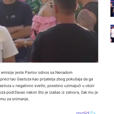
om emisije jeste Pavlov odnos sa Nenadom
 precrtao Gastoza kao prijatelja zbog pokušaja da ga
Gastoza u negativno svetlo, posebno uzimajući u obzir
za podržavao nakon što je izašao iz zatvora, čak mu je
emu za snimanje.