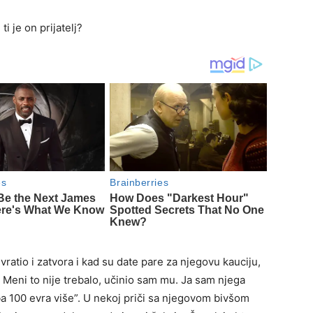
i je on prijatelj?
vratio i zatvora i kad su date pare za njegovu kauciju,
Meni to nije trebalo, učinio sam mu. Ja sam njega
reba 100 evra više”. U nekoj priči sa njegovom bivšom