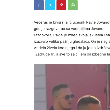
Večeras je bivši rijaliti učesnk Pavle Jovano
gde je razgovarao sa voditeljima Jovanom 
razgovora, Pavle je izneo svoja iskustva i 
izazvalo veliku pažnju gledalaca. On je naglas
Anđela živela kod njega i da ju je on izdržava
“Zadruge 6”, a sve to sa ciljem da izbegne l