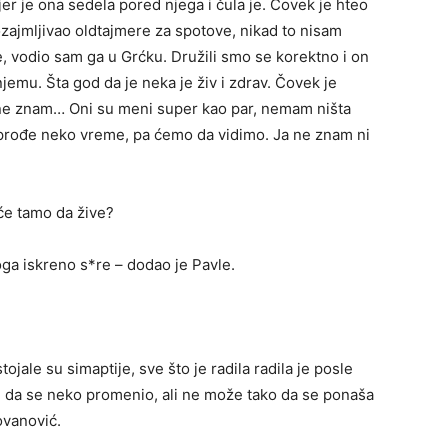
r je ona sedela pored njega i čula je. Čovek je hteo
zajmljivao oldtajmere za spotove, nikad to nisam
, vodio sam ga u Grćku. Družili smo se korektno i on
emu. Šta god da je neka je živ i zdrav. Čovek je
 ne znam… Oni su meni super kao par, nemam ništa
a prođe neko vreme, pa ćemo da vidimo. Ja ne znam ni
će tamo da žive?
ga iskreno s*re – dodao je Pavle.
tojale su simaptije, sve što je radila radila je posle
u da se neko promenio, ali ne može tako da se ponaša
ovanović.