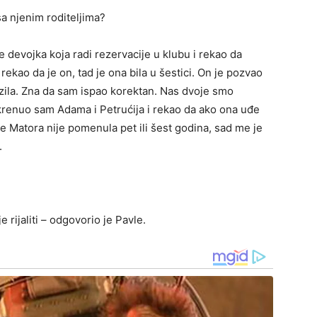
sa njenim roditeljima?
 devojka koja radi rezervacije u klubu i rekao da
rekao da je on, tad je ona bila u šestici. On je pozvao
 vozila. Zna da sam ispao korektan. Nas dvoje smo
okrenuo sam Adama i Petrućija i rekao da ako ona uđe
 Matora nije pomenula pet ili šest godina, sad me je
.
e rijaliti – odgovorio je Pavle.