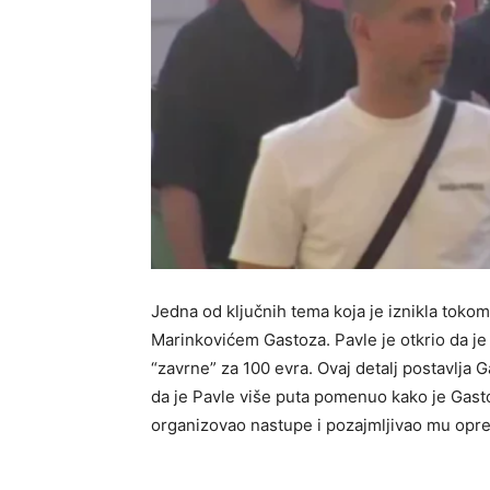
Jedna od ključnih tema koja je iznikla tok
Marinkovićem Gastoza. Pavle je otkrio da je
“zavrne” za 100 evra. Ovaj detalj postavlja 
da je Pavle više puta pomenuo kako je Gasto
organizovao nastupe i pozajmljivao mu opr