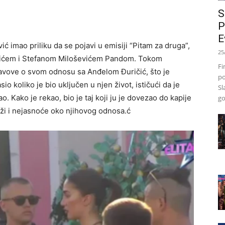
S
P
E
vić imao priliku da se pojavi u emisiji “Pitam za druga”,
25
Ilićem i Stefanom Miloševićem Pandom. Tokom
Fi
stavove o svom odnosu sa Anđelom Đuričić, što je
po
io koliko je bio uključen u njen život, ističući da je
Sl
o. Kako je rekao, bio je taj koji ju je dovezao do kapije
go
aži i nejasnoće oko njihovog odnosa.ć