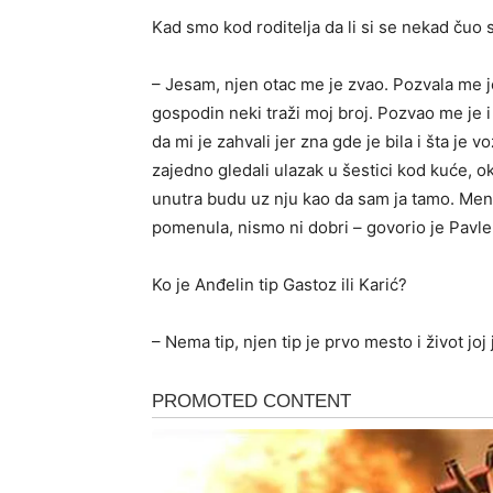
Kad smo kod roditelja da li si se nekad čuo 
– Jesam, njen otac me je zvao. Pozvala me je
gospodin neki traži moj broj. Pozvao me je i 
da mi je zahvali jer zna gde je bila i šta je
zajedno gledali ulazak u šestici kod kuće, 
unutra budu uz nju kao da sam ja tamo. Mene
pomenula, nismo ni dobri – govorio je Pavle
Ko je Anđelin tip Gastoz ili Karić?
– Nema tip, njen tip je prvo mesto i život joj j