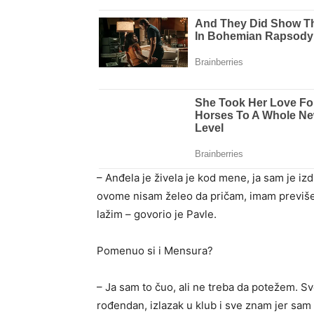
– Anđela je živela je kod mene, ja sam je iz
ovome nisam želeo da pričam, imam previše
lažim – govorio je Pavle.
Pomenuo si i Mensura?
– Ja sam to čuo, ali ne treba da potežem. 
rođendan, izlazak u klub i sve znam jer sam 