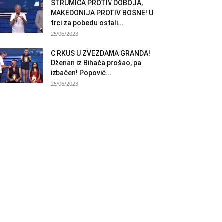
STRUMICA PROTIV DOBOJA,
MAKEDONIJA PROTIV BOSNE! U
trci za pobedu ostali...
25/06/2023
CIRKUS U ZVEZDAMA GRANDA!
Dženan iz Bihaća prošao, pa
izbačen! Popović...
25/06/2023