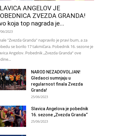
LAVICA ANGELOV JE
OBEDNICA ZVEZDA GRANDA!
vo koja top nagrada je...
/06/2023
nale "Zvezda Granda" napravilo je pravi bum, a za
bedu se borilo 17 takmičara. Pobednik 16. sezone je
avica Angelov. Pobednik „Zvezda Granda“ ove
dine...
NAROD NEZADOVOLJAN!
Gledaoci sumnjaju u
regularnost finala Zvezda
Granda!
25/06/2023
Slavica Angelova je pobednik
16. sezone „Zvezda Granda“
25/06/2023