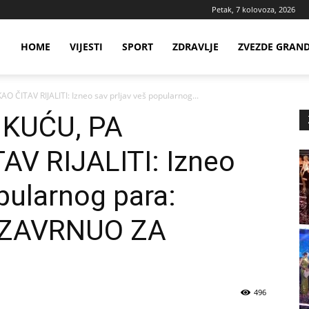
Petak, 7 kolovoza, 2026
ws
HOME
VIJESTI
SPORT
ZDRAVLJE
ZVEZDE GRAN
ČITAV RIJALITI: Izneo sav prljav veš popularnog...
ia
 KUĆU, PA
V RIJALITI: Izneo
pularnog para:
 ZAVRNUO ZA
496