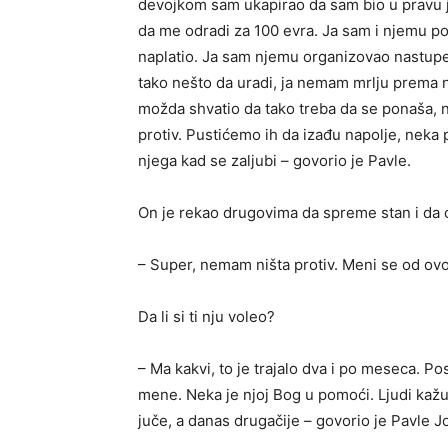
devojkom sam ukapirao da sam bio u pravu je
da me odradi za 100 evra. Ja sam i njemu po
naplatio. Ja sam njemu organizovao nastupe
tako nešto da uradi, ja nemam mrlju prema nj
možda shvatio da tako treba da se ponaša,
protiv. Pustićemo ih da izađu napolje, nek
njega kad se zaljubi – govorio je Pavle.
On je rekao drugovima da spreme stan i da 
– Super, nemam ništa protiv. Meni se od ovo
Da li si ti nju voleo?
– Ma kakvi, to je trajalo dva i po meseca. Pos
mene. Neka je njoj Bog u pomoći. Ljudi kaž
juče, a danas drugačije – govorio je Pavle J