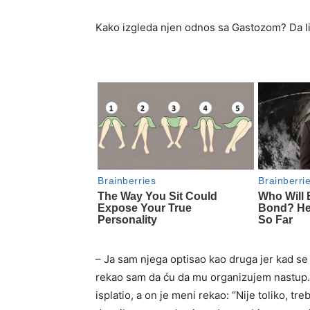
Kako izgleda njen odnos sa Gastozom? Da li t
– Ja sam njega optisao kao druga jer kad se 
rekao sam da ću da mu organizujem nastup. 
isplatio, a on je meni rekao: “Nije toliko, t