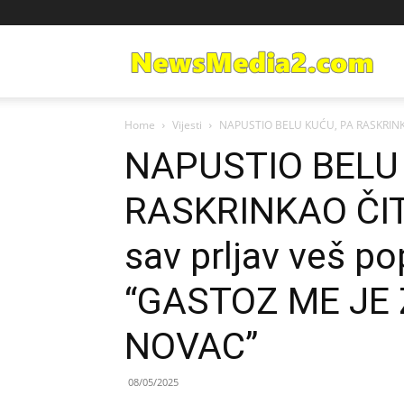
Ne
Home
Vijesti
NAPUSTIO BELU KUĆU, PA RASKRINKAO 
Med
NAPUSTIO BELU
RASKRINKAO ČITA
sav prljav veš po
“GASTOZ ME JE
NOVAC”
08/05/2025