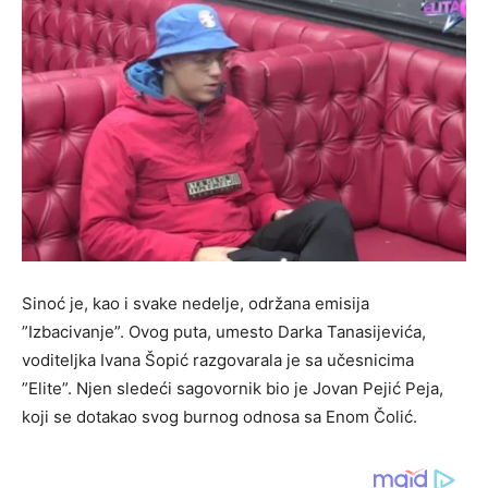
Sinoć je, kao i svake nedelje, održana emisija
”Izbacivanje”. Ovog puta, umesto Darka Tanasijevića,
voditeljka Ivana Šopić razgovarala je sa učesnicima
”Elite”. Njen sledeći sagovornik bio je Jovan Pejić Peja,
koji se dotakao svog burnog odnosa sa Enom Čolić.