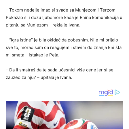
– Tokom nedelje imao si svađe sa Munjezom i Terzom.
Pokazao si i dozu ljubomore kada je Enina komunikacija u
pitanju sa Munjezom – rekla je Ivana.
– “Igra istine” je bila okidač da pobesnim. Nije mi prijalo
sve to, morao sam da reagujem i stavim do znanja Eni šta
mi smeta – istakao je Peja.
– Da li smatraš da te sada učesnici više cene jer si se
zauzeo za nju? – upitala je Ivana.