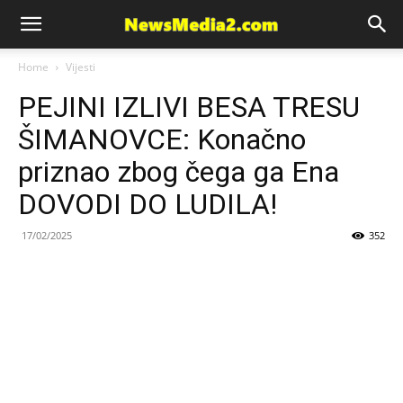
News
Home
Vijesti
PEJINI IZLIVI BESA TRESU
Media
ŠIMANOVCE: Konačno
priznao zbog čega ga Ena
DOVODI DO LUDILA!
17/02/2025
352