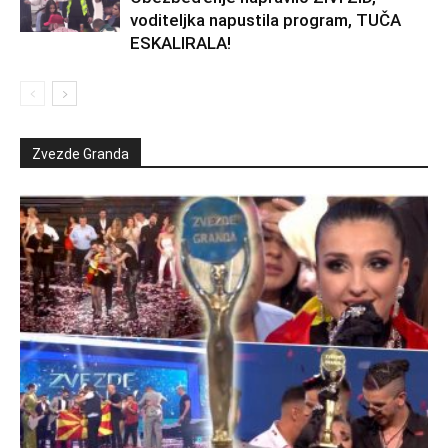
voditeljka napustila program, TUČA
ESKALIRALA!
Zvezde Granda