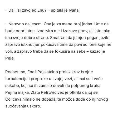
– Da li si zavoleo Enu? – upitala je Ivana.
– Naravno da jesam. Ona je za mene broj jedan. Ume da
bude neprijatna, iznervira me i izazove gnev, ali isto tako
ima svoje dobre strane. Smatram da je njen pogan jezik
zapravo istknut jer pokušava time da povredi one koje ne
voli, a zapravo treba da se fokusira na sebe – kazao je
Peja.
Podsetimo, Ena i Peja stalno prolaz kroz brojne
turbulencije i prepreke u svojoj vezi, a imai su i veće
sukobe, koji su ih zamalo doveli do potpunog kraha.
Pejina majka, Zlata Petrović već je otkrila da joj se
Čolićeva nimalo ne dopada, te možda dođe do njihovog
suočavanja uskoro.