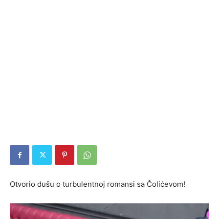
Otvorio dušu o turbulentnoj romansi sa Čolićevom!