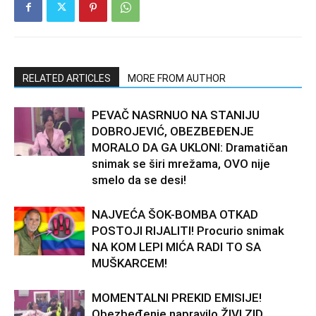
RELATED ARTICLES
MORE FROM AUTHOR
PEVAČ NASRNUO NA STANIJU
DOBROJEVIĆ, OBEZBEĐENJE
MORALO DA GA UKLONI: Dramatičan
snimak se širi mrežama, OVO nije
smelo da se desi!
NAJVEĆA ŠOK-BOMBA OTKAD
POSTOJI RIJALITI! Procurio snimak
NA KOM LEPI MIĆA RADI TO SA
MUŠKARCEM!
MOMENTALNI PREKID EMISIJE!
Obezbeđenje napravilo ŽIVI ZID,