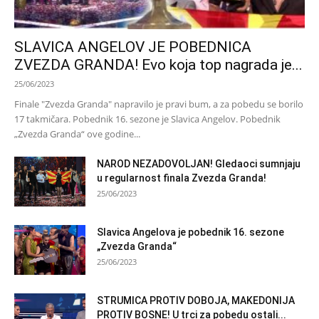
SLAVICA ANGELOV JE POBEDNICA
ZVEZDA GRANDA! Evo koja top nagrada je...
25/06/2023
Finale "Zvezda Granda" napravilo je pravi bum, a za pobedu se borilo
17 takmičara. Pobednik 16. sezone je Slavica Angelov. Pobednik
„Zvezda Granda“ ove godine...
NAROD NEZADOVOLJAN! Gledaoci sumnjaju
u regularnost finala Zvezda Granda!
25/06/2023
Slavica Angelova je pobednik 16. sezone
„Zvezda Granda“
25/06/2023
STRUMICA PROTIV DOBOJA, MAKEDONIJA
PROTIV BOSNE! U trci za pobedu ostali...