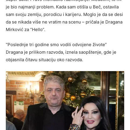
je bio najmanji problem. Kada sam otišla u Beč, ostavila
sam svoju zemlju, porodicu i karijeru. Moglo je da se desi
da se nikada više ne vratim na scenu – pričala je Dragana
Mirković za “Hello”.
“Poslednje tri godine smo vodili odvojene živote”
Dragana je prilikom razvoda, iznela saopštenje, gde je
objasnila čitavu situaciju oko razvoda.