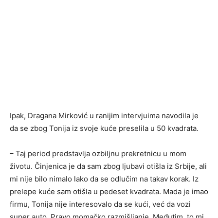
Ipak, Dragana Mirković u ranijim intervjuima navodila je
da se zbog Tonija iz svoje kuće preselila u 50 kvadrata.
– Taj period predstavlja ozbiljnu prekretnicu u mom
životu. Činjenica je da sam zbog ljubavi otišla iz Srbije, ali
mi nije bilo nimalo lako da se odlučim na takav korak. Iz
prelepe kuće sam otišla u pedeset kvadrata. Mada je imao
firmu, Tonija nije interesovalo da se kući, već da vozi
super auto. Pravo momačko razmišljanje. Međutim, to mi