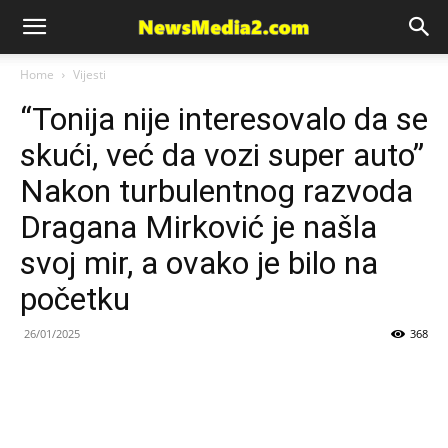
News
Home
Vijesti
“Tonija nije interesovalo da se
Media
skući, već da vozi super auto”
Nakon turbulentnog razvoda
Dragana Mirković je našla
svoj mir, a ovako je bilo na
početku
26/01/2025
368