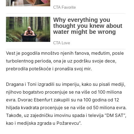
Vest je pogodila mnoštvo njenih fanova, međutim, posle
turbolentnog perioda, ona je uz podršku svoje dece,
prebrodila poteškoće i pronašla svoj mir.
Dragana i Toni izgradili su imperiju, kako su pisali mediji,
njihovo bogatstvo procenjuje se na više od 100 miliona
evra. Dvorac Ebenfurt zakupili su na 100 godina od 12
hiljada kvadrata procenjuje se na više od 50 miliona evra.
Takođe, uz zajedničku imovinu spada i televija “DM SAT”,
kao i medijska zgrada u Požarevcu”.