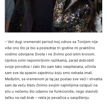
– Već dugi vremenski period moj odnos sa Tonijem nije
više ono što je bio a poslednje tri godine mi praktično
vodimo odvojene živote i ne živimo pod istim krovom.
Uprkos svim nepomirljivim razlikama, zarad dobrobiti
svoje porodice i zato što sam tako vaspitavana, učinila
sam sve da spasim zajednicu koju smo nekada imali.
Međutim, sa vremenom je taj jaz postao sve veći i shvatila
sam da veću štetu činimo svojim najmilijima ostajući na
silu u nečemu što odavno ne funkcioniše, nego stavivši
tačku na naš brak – rekla je pevačica u saopštenju.