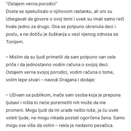
“Ostajem verna porodici”
Dosta se spekulisalo o njihovom rastanku, ali oni su
izbegavali da govore o ovoj temi i uvek su imali samo reči
hvale jedno za drugo. Ona se potpuno okrenula deci i
poslu, a ne dotiču je šuškanja u vezi njenog odnosa sa
Tonijem.
– Mislim da su ljudi primetili da sam potpuno van cele
priče i da jednostavno vodim računa o svojoj deci.
Ostajem verna svojoj porodici, vodim računa o tome,
volim lepe stvari – navodi Dragana i dodaje:
– Uživam sa publikom, inače sam osoba koja je prepuna
ljubavi i ništa to neće poremetiti niti može da me
promeni. Mogu ljudi da mi urade nešto loše, ja ću uvek
voleti ljude, ne mogu nikada postati ogorčena žena. Samo
mogu sve više da volim – rekla je nedavno pevačica.