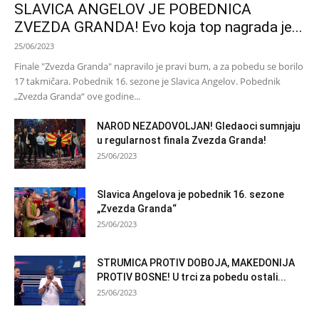
SLAVICA ANGELOV JE POBEDNICA
ZVEZDA GRANDA! Evo koja top nagrada je...
25/06/2023
Finale "Zvezda Granda" napravilo je pravi bum, a za pobedu se borilo
17 takmičara. Pobednik 16. sezone je Slavica Angelov. Pobednik
„Zvezda Granda“ ove godine...
NAROD NEZADOVOLJAN! Gledaoci sumnjaju
u regularnost finala Zvezda Granda!
25/06/2023
Slavica Angelova je pobednik 16. sezone
„Zvezda Granda“
25/06/2023
STRUMICA PROTIV DOBOJA, MAKEDONIJA
PROTIV BOSNE! U trci za pobedu ostali...
25/06/2023