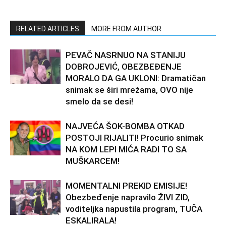
RELATED ARTICLES
MORE FROM AUTHOR
PEVAČ NASRNUO NA STANIJU
DOBROJEVIĆ, OBEZBEĐENJE
MORALO DA GA UKLONI: Dramatičan
snimak se širi mrežama, OVO nije
smelo da se desi!
NAJVEĆA ŠOK-BOMBA OTKAD
POSTOJI RIJALITI! Procurio snimak
NA KOM LEPI MIĆA RADI TO SA
MUŠKARCEM!
MOMENTALNI PREKID EMISIJE!
Obezbeđenje napravilo ŽIVI ZID,
voditeljka napustila program, TUČA
ESKALIRALA!