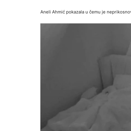
Aneli Ahmić pokazala u čemu je neprikosno