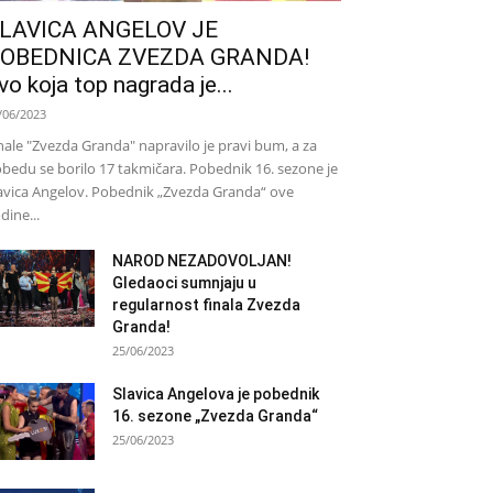
LAVICA ANGELOV JE
OBEDNICA ZVEZDA GRANDA!
vo koja top nagrada je...
/06/2023
nale "Zvezda Granda" napravilo je pravi bum, a za
bedu se borilo 17 takmičara. Pobednik 16. sezone je
avica Angelov. Pobednik „Zvezda Granda“ ove
dine...
NAROD NEZADOVOLJAN!
Gledaoci sumnjaju u
regularnost finala Zvezda
Granda!
25/06/2023
Slavica Angelova je pobednik
16. sezone „Zvezda Granda“
25/06/2023