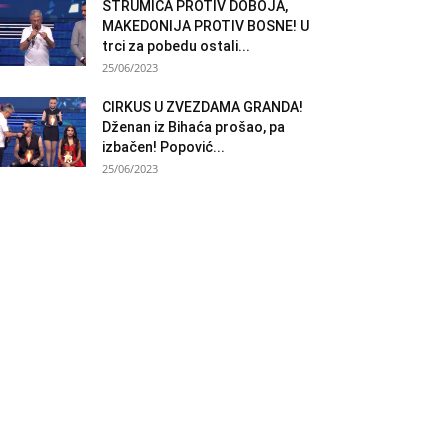
STRUMICA PROTIV DOBOJA,
MAKEDONIJA PROTIV BOSNE! U
trci za pobedu ostali...
25/06/2023
CIRKUS U ZVEZDAMA GRANDA!
Dženan iz Bihaća prošao, pa
izbačen! Popović...
25/06/2023