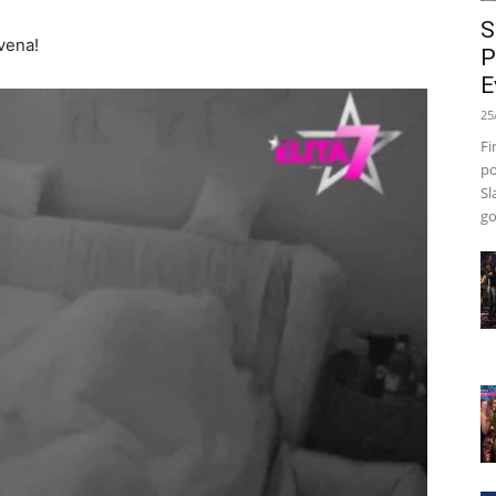
S
vena!
P
E
25
Fi
po
Sl
go