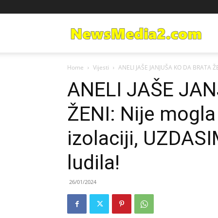
Ne
Home
Vijesti
ANELI JAŠE JANJUŠA KO DA BRATA ŽE
Med
ANELI JAŠE JA
ŽENI: Nije mogl
izolaciji, UZDAS
ludila!
26/01/2024