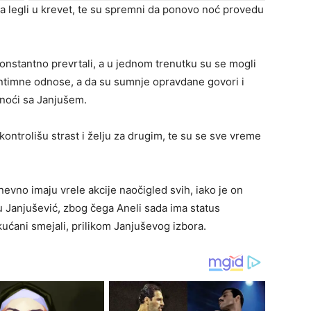
pa legli u krevet, te su spremni da ponovo noć provedu
konstantno prevrtali, a u jednom trenutku su se mogli
ju intimne odnose, a da su sumnje opravdane govori i
udnoći sa Janjušem.
ontrolišu strast i želju za drugim, te su se sve vreme
evno imaju vrele akcije naočigled svih, iako je on
 Janjušević, zbog čega Aneli sada ima status
ukućani smejali, prilikom Janjuševog izbora.