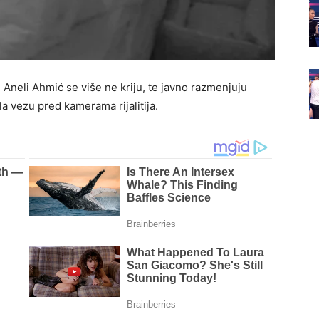
 Aneli Ahmić se više ne kriju, te javno razmenjuju
la vezu pred kamerama rijalitija.