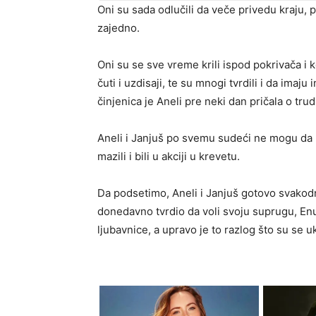
Oni su sada odlučili da veče privedu kraju, 
zajedno.
Oni su se sve vreme krili ispod pokrivača i 
čuti i uzdisaji, te su mnogi tvrdili i da ima
činjenica je Aneli pre neki dan pričala o tr
Aneli i Janjuš po svemu sudeći ne mogu da k
mazili i bili u akciji u krevetu.
Da podsetimo, Aneli i Janjuš gotovo svakodn
donedavno tvrdio da voli svoju suprugu, Enu
ljubavnice, a upravo je to razlog što su se 