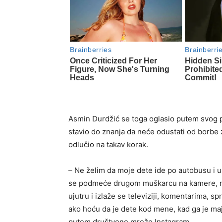
Asmin Durdžić se toga oglasio putem svog pr
stavio do znanja da neće odustati od borbe 
odlučio na takav korak.
– Ne želim da moje dete ide po autobusu i 
se podmeće drugom muškarcu na kamere, ne ž
ujutru i izlaže se televiziji, komentarima, sp
ako hoću da je dete kod mene, kad ga je maj
putem društvene mreže Instagram.