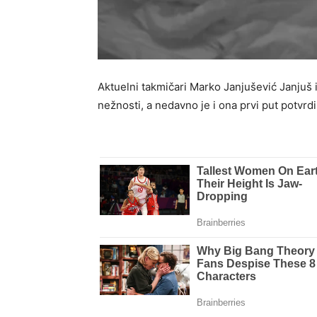
Aktuelni takmičari Marko Janjušević Janjuš i
nežnosti, a nedavno je i ona prvi put potvrdi