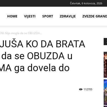
Četvrtak, 6 kolovoza, 2026
ws
HOME
VIJESTI
SPORT
ZDRAVLJE
ZVEZDE GRAN
NI: Nije mogla da se OBUZDA...
ia
NJUŠA KO DA BRATA
a da se OBUZDA u
IMA ga dovela do
112705