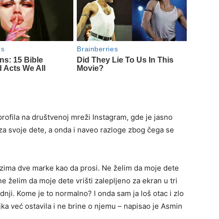
ofila na društvenoj mreži Instagram, gde je jasno
za svoje dete, a onda i naveo razloge zbog čega se
uzima dve marke kao da prosi. Ne želim da moje dete
elim da moje dete vrišti zalepljeno za ekran u tri
rdnji. Kome je to normalno? I onda sam ja loš otac i zlo
ka već ostavila i ne brine o njemu – napisao je Asmin