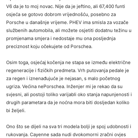
V6 da je to moj novac. Nije da je jeftino, ali 67,400 funti
osjeća se gotovo dobrom vrijednošću, posebno za
Porsche u današnje vrijeme. PHEV ima smisla za vozače
službenih automobila, ali možete osjetiti dodatnu težinu u
promjenama smjera i nedostaje mu ona posljednja
preciznost koju očekujete od Porschea.
Osim toga, osjećaj kočenja ne stapa se između električne
regeneracije i fizičkih predmeta. Vrh putovanja pedale je
za regen i iznenađujuće je nejasan, s malo početnog
ugriza. Većina nePorschea. Inženjer mi je rekao da su
svjesni, ali postoji toliko varijabli oko stanja napunjenosti i
drugih parametara da je noćna mora biti dosljedan koliko
bi željeli.
Ono što se dijeli na sva tri modela bolji je spoj udobnosti i
rukovanja. Cayenne sada nudi dvokomorni zračni ovjes