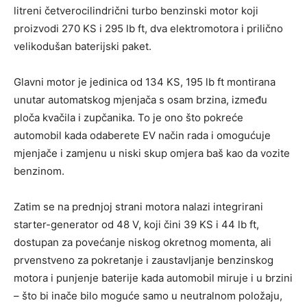
litreni četverocilindrični turbo benzinski motor koji
proizvodi 270 KS i 295 lb ft, dva elektromotora i prilično
velikodušan baterijski paket.
Glavni motor je jedinica od 134 KS, 195 lb ft montirana
unutar automatskog mjenjača s osam brzina, između
ploča kvačila i zupčanika. To je ono što pokreće
automobil kada odaberete EV način rada i omogućuje
mjenjače i zamjenu u niski skup omjera baš kao da vozite
benzinom.
Zatim se na prednjoj strani motora nalazi integrirani
starter-generator od 48 V, koji čini 39 KS i 44 lb ft,
dostupan za povećanje niskog okretnog momenta, ali
prvenstveno za pokretanje i zaustavljanje benzinskog
motora i punjenje baterije kada automobil miruje i u brzini
– što bi inače bilo moguće samo u neutralnom položaju,