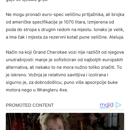
Ne mogu pronaći euro-spec veličinu prtljažnika, ali brojka
od američke specifikacije je 1070 litara, izmjerena od
poda do stropa s drugim redom na mjestu. Ionako je velik,
a ima čak i mjesta za rezervni kotač pune veličine. Aleluja.
Način na koji Grand Cherokee vozi nije različit od njegove
unutrašnjosti: manje je sofisticiran od najboljih europskih
alternativa, ali nekako to ne mora nužno toliko značiti. To
je iskreno. Vožnja je relativno savitljiva i izolirana i
sigurno je, za dobrodošlicu, puno više apsorpcije buke
motora nego u Wrangleru 4xe.