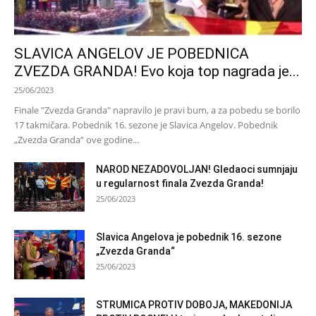
SLAVICA ANGELOV JE POBEDNICA
ZVEZDA GRANDA! Evo koja top nagrada je...
25/06/2023
Finale "Zvezda Granda" napravilo je pravi bum, a za pobedu se borilo
17 takmičara. Pobednik 16. sezone je Slavica Angelov. Pobednik
„Zvezda Granda“ ove godine...
NAROD NEZADOVOLJAN! Gledaoci sumnjaju
u regularnost finala Zvezda Granda!
25/06/2023
Slavica Angelova je pobednik 16. sezone
„Zvezda Granda“
25/06/2023
STRUMICA PROTIV DOBOJA, MAKEDONIJA