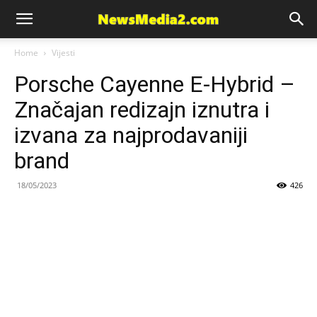
News
Home
Vijesti
Porsche Cayenne E-Hybrid –
Media
Značajan redizajn iznutra i
izvana za najprodavaniji
brand
18/05/2023
426