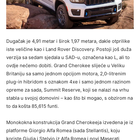
Dugačak je 4,91 metar i širok 1,97 metara, dakle otprilike
iste veličine kao i Land Rover Discovery. Postoji još duža
verzija sa sedam sjedala u SAD-u, označena kao L, ali to
ovdje nećemo dobiti. Grand Cherokee slijeće u Veliku
Britaniju sa samo jednom opcijom motora, 2,0-litrenim
plug-in hibridom s oznakom 4xe i samo jednom razinom
opreme za sada, Summit Reserve, koji se nalazi na vrhu
stabla u svojoj domovini – kao što bi mogao, s obzirom na
to da košta 85,615 funti.
Monokokna konstrukcija Grand Cherokeeja izvedena je iz
platforme Giorgio Alfa Romea (sada Stellantis), koju
koriste Giulia i Stelvio iz Alfa Romea i novi Maserati