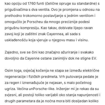
kao opciju od 1760 funti (čelične opruge su standardne) s
prigušivačima s dva ventila. Ovo je promjena u odnosu na
prethodno trokomorno postavljanje s jednim ventilom i
omogućilo je Porscheu da mnogo preciznije podesi
prigušnu kompresiju. Kao takav, dobivate lijepo ravan
zavoj koji je zaštitni znak Cayennea, ali sada s
usklađenošću koja vjeruje u njegovu masu i visinu.
Zajedno, sve se čini kao značajno ažuriranje i svakako
dovoljno da Cayenne ostane zanimljiv dok ne stigne EV.
Osim toga, osjećaj kočenja ne stapa se između električne
regeneracije i fizičkih predmeta. Vrh putovanja pedale je
za regen i iznenađujuće je nejasan, s malo početnog
ugriza. Većina unPorsche-like. Inženjer mi je rekao da su
svjesni, ali postoji toliko varijabli oko stanja napunjenosti i
drugih parametara da je noćna mora biti dosljedan koliko