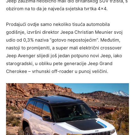
Jeep zauzima neobično mali dio britanskog SUV tržišta, s
obzirom na to da je najveća svjetska tvrtka 4×4.
Prodajući ovdje samo nekoliko tisuća automobila
godišnje, izvršni direktor Jeepa Christian Meunier svoj
udio od 0,3% naziva “gotovo nepostojećim”. Međutim,
nastoji to promijeniti, a super mali električni crossover
Jeep Avenger slijedi još jedan potpuno novi Jeep, iako
starogradski, u obliku pete generacije Jeep Grand
Cherokee – vrhunski off-roader u punoj veličini.