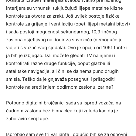
Kvaliteta izrade i materijala sveobuhvatno prerađenog
interijera su vrhunski (uključujući lijepe metalne klizne
kontrole za otvore za zrak). Još uvijek postoje fizičke
kontrole za grijanje i ventilaciju (opet, lijepi metalni bitovi)
i sada postoji mogućnost sekundarnog, 10,9-inčnog
zaslona osjetljivog na dodir za suvozača (nemoguće je
vidjeti s vozačevog sjedala). Ovo je opcija od 1061 funte i
ja bih je izbjegao. Da, možete gledati TV na njemu i
kontrolirati razne druge funkcije, poput glazbe ili
satelitske navigacije, ali čini se da nema puno drugih
smisla. Teško da je gnjavaža posegnuti i prilagoditi
kontrole na središnjem dodirnom zaslonu, zar ne?
Potpuno digitalni brojčanici sada su ispred vozača, na
čudnom zaslonu bez binnaclea koji izgleda kao da je
zaboravio svoj tupe.
Isprobao sam sve tri varijante i odlučio bih se za osnovni