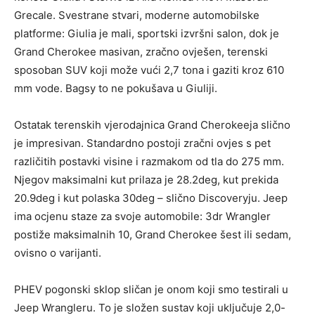
Grecale. Svestrane stvari, moderne automobilske
platforme: Giulia je mali, sportski izvršni salon, dok je
Grand Cherokee masivan, zračno ovješen, terenski
sposoban SUV koji može vući 2,7 tona i gaziti kroz 610
mm vode. Bagsy to ne pokušava u Giuliji.
Ostatak terenskih vjerodajnica Grand Cherokeeja slično
je impresivan. Standardno postoji zračni ovjes s pet
različitih postavki visine i razmakom od tla do 275 mm.
Njegov maksimalni kut prilaza je 28.2deg, kut prekida
20.9deg i kut polaska 30deg – slično Discoveryju. Jeep
ima ocjenu staze za svoje automobile: 3dr Wrangler
postiže maksimalnih 10, Grand Cherokee šest ili sedam,
ovisno o varijanti.
PHEV pogonski sklop sličan je onom koji smo testirali u
Jeep Wrangleru. To je složen sustav koji uključuje 2,0-