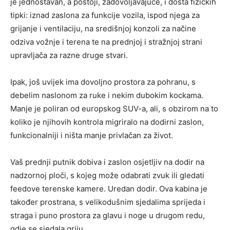
je jednostavan, a postoji, zadovoljavajuće, i dosta fizičkih
tipki: iznad zaslona za funkcije vozila, ispod njega za
grijanje i ventilaciju, na središnjoj konzoli za načine
odziva vožnje i terena te na prednjoj i stražnjoj strani
upravljača za razne druge stvari.
Ipak, još uvijek ima dovoljno prostora za pohranu, s
debelim naslonom za ruke i nekim dubokim kockama.
Manje je poliran od europskog SUV-a, ali, s obzirom na to
koliko je njihovih kontrola migriralo na dodirni zaslon,
funkcionalniji i ništa manje privlačan za život.
Vaš prednji putnik dobiva i zaslon osjetljiv na dodir na
nadzornoj ploči, s kojeg može odabrati zvuk ili gledati
feedove terenske kamere. Uredan dodir. Ova kabina je
također prostrana, s velikodušnim sjedalima sprijeda i
straga i puno prostora za glavu i noge u drugom redu,
gdje se sjedala griju.