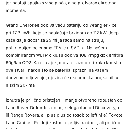
jer postoji spojka s više ploča, a ne pretvarač okretnog
momenta.
Grand Cherokee dobiva veću bateriju od Wrangler 4xe,
pri 17,3 kWh, koja se naplaćuje brzinom do 7,2 kW. Jeep
kaže da je dobar za 25 milja rada samo na struju,
potkrijepljen ocjenama EPA-e u SAD-u. Na našem
kombiniranom WLTP ciklusu dobiva 108.7mpg dok emitira
60g/km CO2. Kao i uvijek, morate razmotriti kako koristite
ove stvari: nakon što se baterija isprazni na vašem
dnevnom mljevenju, njezina će ekonomska brojka biti u
niskim 20-ima.
Iznutra je prilično pristojan – manje otvoreno robustan od
Land Rover Defendera, manje elegantan od Discoveryja
ili Range Rovera, ali plus plus od (osobito jeftinije) Toyote
Land Cruiser. Postoji zaslon osjetljiv na dodir, ali prilično