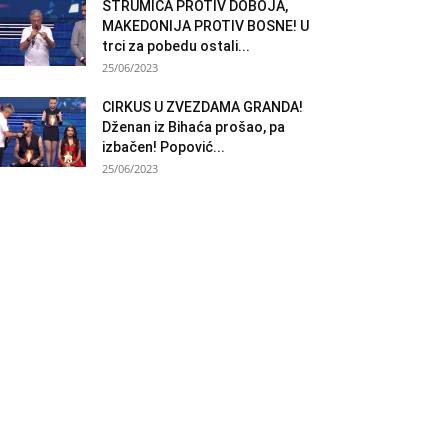
STRUMICA PROTIV DOBOJA,
MAKEDONIJA PROTIV BOSNE! U
trci za pobedu ostali...
25/06/2023
CIRKUS U ZVEZDAMA GRANDA!
Dženan iz Bihaća prošao, pa
izbačen! Popović...
25/06/2023