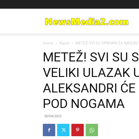
Ne
Home
Vijesti
METEŽ! SVI SU SPREMNI ZA NJEGOV 
Med
METEŽ! SVI SU
VELIKI ULAZAK 
ALEKSANDRI ĆE 
POD NOGAMA
30/04/2023