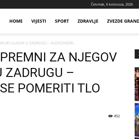
Četvrtak, 6 kolovoza, 2026
ws
HOME
VIJESTI
SPORT
ZDRAVLJE
ZVEZDE GRAN
VELIKI ULAZAK U ZADRUGU – ALEKSANDRI...
ia
 SPREMNI ZA NJEGOV
U ZADRUGU –
SE POMERITI TLO
852