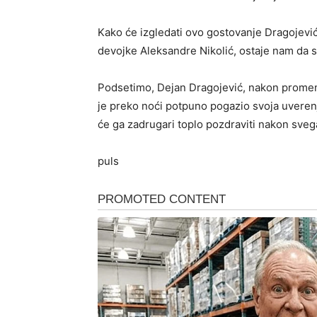
Kako će izgledati ovo gostovanje Dragojevi
devojke Aleksandre Nikolić, ostaje nam da 
Podsetimo, Dejan Dragojević, nakon promen
je preko noći potpuno pogazio svoja uverenja
će ga zadrugari toplo pozdraviti nakon sveg
puls