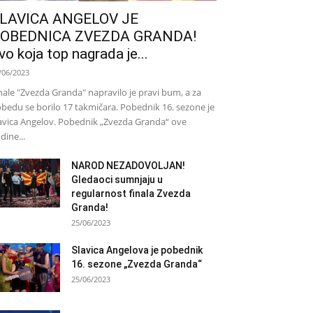
LAVICA ANGELOV JE
OBEDNICA ZVEZDA GRANDA!
vo koja top nagrada je...
/06/2023
nale "Zvezda Granda" napravilo je pravi bum, a za
bedu se borilo 17 takmičara. Pobednik 16. sezone je
avica Angelov. Pobednik „Zvezda Granda“ ove
dine...
NAROD NEZADOVOLJAN!
Gledaoci sumnjaju u
regularnost finala Zvezda
Granda!
25/06/2023
Slavica Angelova je pobednik
16. sezone „Zvezda Granda“
25/06/2023