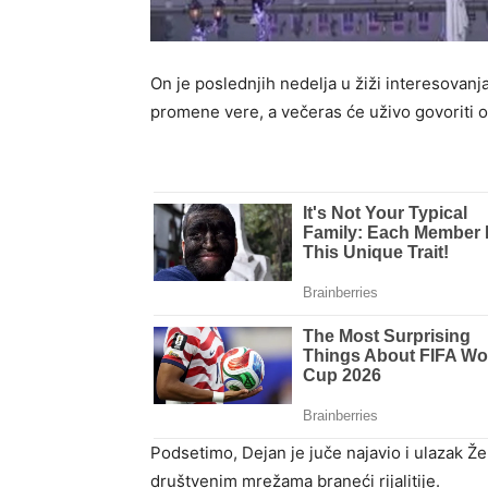
On je poslednjih nedelja u žiži interesova
promene vere, a večeras će uživo govoriti
Podsetimo, Dejan je juče najavio i ulazak Že
društvenim mrežama braneći rijalitije.