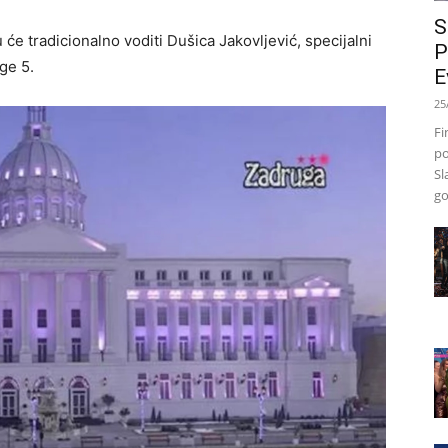
S
 će tradicionalno voditi Dušica Jakovljević, specijalni
P
ge 5.
E
25
Fi
po
Sl
go