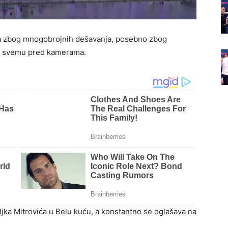
nja zbog mnogobrojnih dešavanja, posebno zbog
 o svemu pred kamerama.
ljka Mitrovića u Belu kuću, a konstantno se oglašava na