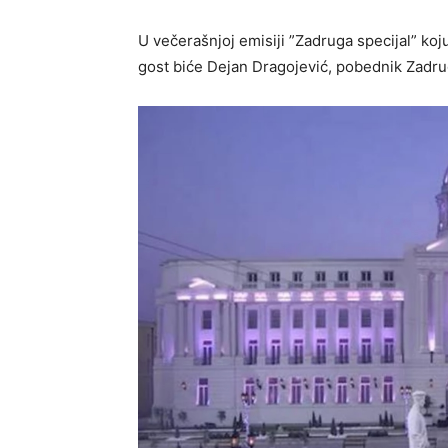
U večerašnjoj emisiji ”Zadruga specijal” koju
gost biće Dejan Dragojević, pobednik Zadru