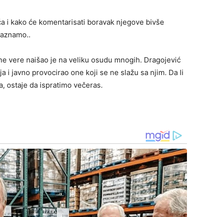
ća i kako će komentarisati boravak njegove bivše
saznamo..
e vere naišao je na veliku osudu mnogih. Dragojević
 i javno provocirao one koji se ne slažu sa njim. Da li
a, ostaje da ispratimo večeras.