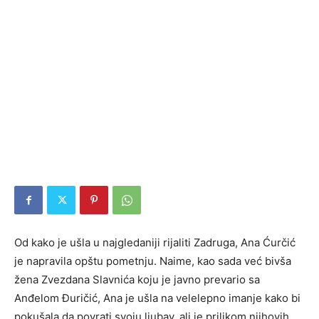
Od kako je ušla u najgledaniji rijaliti Zadruga, Ana Ćurčić
je napravila opštu pometnju. Naime, kao sada već bivša
žena Zvezdana Slavnića koju je javno prevario sa
Anđelom Đuričić, Ana je ušla na velelepno imanje kako bi
pokušala da povrati svoju ljubav, ali je prilikom njihovih