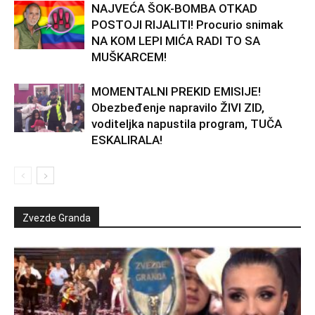
NAJVEĆA ŠOK-BOMBA OTKAD
POSTOJI RIJALITI! Procurio snimak
NA KOM LEPI MIĆA RADI TO SA
MUŠKARCEM!
MOMENTALNI PREKID EMISIJE!
Obezbeđenje napravilo ŽIVI ZID,
voditeljka napustila program, TUČA
ESKALIRALA!
Zvezde Granda