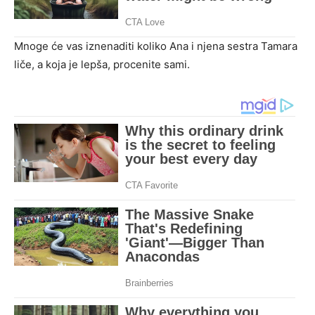
Mnoge će vas iznenaditi koliko Ana i njena sestra Tamara
liče, a koja je lepša, procenite sami.