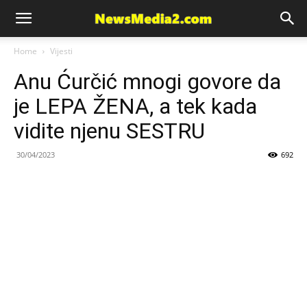
News
Home
Vijesti
Anu Ćurčić mnogi govore da
Media
je LEPA ŽENA, a tek kada
vidite njenu SESTRU
30/04/2023
692