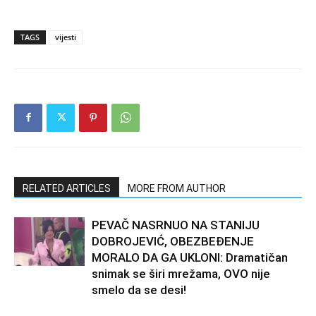
TAGS
vijesti
RELATED ARTICLES
MORE FROM AUTHOR
PEVAČ NASRNUO NA STANIJU
DOBROJEVIĆ, OBEZBEĐENJE
MORALO DA GA UKLONI: Dramatičan
snimak se širi mrežama, OVO nije
smelo da se desi!