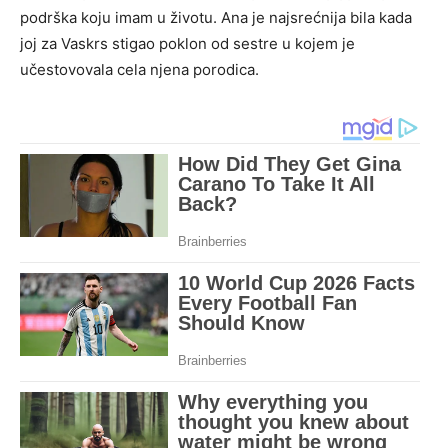
podrška koju imam u životu. Ana je najsrećnija bila kada
joj za Vaskrs stigao poklon od sestre u kojem je
učestovovala cela njena porodica.