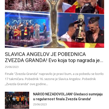
SLAVICA ANGELOV JE POBEDNICA
ZVEZDA GRANDA! Evo koja top nagrada je...
25/06/2023
Finale "Zvezda Granda" napravilo je pravi bum, a za pobedu se borilo
17 takmičara. Pobednik 16. sezone je Slavica Angelov. Pobednik
„Zvezda Granda“ ove godine...
NAROD NEZADOVOLJAN! Gledaoci sumnjaju
u regularnost finala Zvezda Granda!
25/06/2023