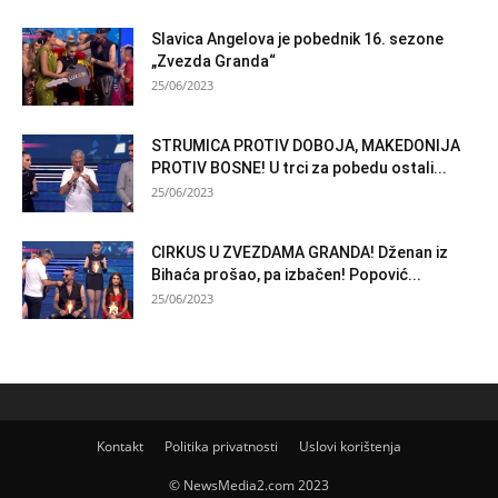
Slavica Angelova je pobednik 16. sezone
„Zvezda Granda“
25/06/2023
STRUMICA PROTIV DOBOJA, MAKEDONIJA
PROTIV BOSNE! U trci za pobedu ostali...
25/06/2023
CIRKUS U ZVEZDAMA GRANDA! Dženan iz
Bihaća prošao, pa izbačen! Popović...
25/06/2023
Kontakt
Politika privatnosti
Uslovi korištenja
© NewsMedia2.com 2023