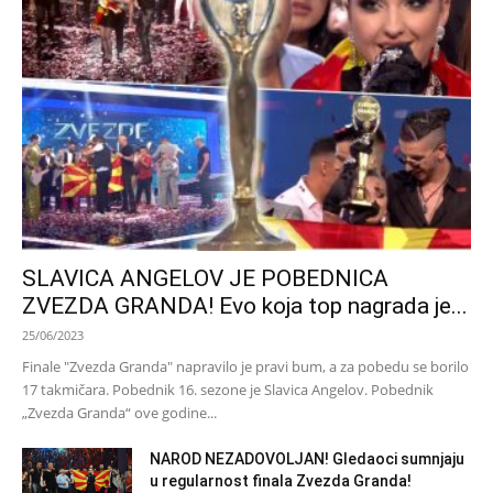
SLAVICA ANGELOV JE POBEDNICA
ZVEZDA GRANDA! Evo koja top nagrada je...
25/06/2023
Finale "Zvezda Granda" napravilo je pravi bum, a za pobedu se borilo
17 takmičara. Pobednik 16. sezone je Slavica Angelov. Pobednik
„Zvezda Granda“ ove godine...
NAROD NEZADOVOLJAN! Gledaoci sumnjaju
u regularnost finala Zvezda Granda!