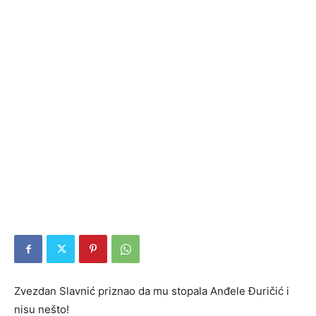
Zvezdan Slavnić priznao da mu stopala Anđele Đuričić i
nisu nešto!