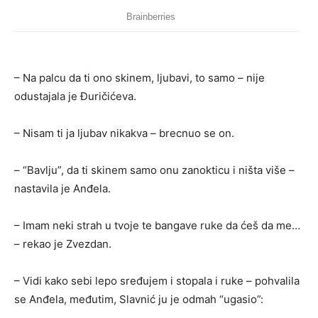
– Na palcu da ti ono skinem, ljubavi, to samo – nije
odustajala je Đuričićeva.
– Nisam ti ja ljubav nikakva – brecnuo se on.
– “Bavlju”, da ti skinem samo onu zanokticu i ništa više –
nastavila je Anđela.
– Imam neki strah u tvoje te bangave ruke da ćeš da me…
– rekao je Zvezdan.
– Vidi kako sebi lepo sređujem i stopala i ruke – pohvalila
se Anđela, međutim, Slavnić ju je odmah “ugasio”: