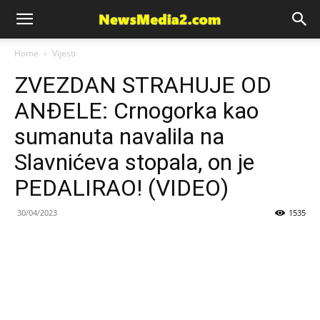
News
Home
Vijesti
ZVEZDAN STRAHUJE OD
Media
ANĐELE: Crnogorka kao
sumanuta navalila na
Slavnićeva stopala, on je
PEDALIRAO! (VIDEO)
30/04/2023
1535