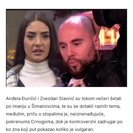
Anđela Đuričić i Zvezdan Slavnić su tokom večeri šetali
po imanju u Šimanovcima, te su se dotakli raznih tema,
međutim, priču o stopalima je, neiznenađujuće,
pokrenunla Crnogorka, dok je kontroverzni zadrugar po
ko zna koji put pokazao koliko je vulgaran.