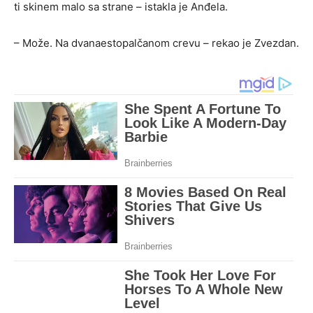
ti skinem malo sa strane – istakla je Anđela.
– Može. Na dvanaestopalčanom crevu – rekao je Zvezdan.