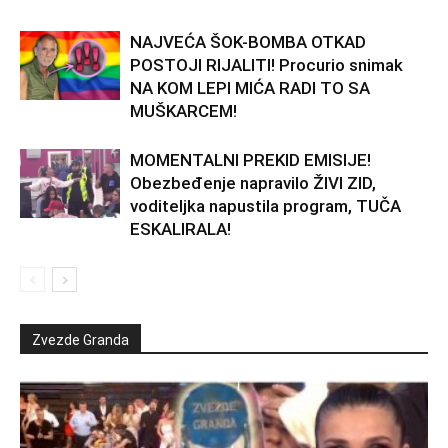
NAJVEĆA ŠOK-BOMBA OTKAD
POSTOJI RIJALITI! Procurio snimak
NA KOM LEPI MIĆA RADI TO SA
MUŠKARCEM!
MOMENTALNI PREKID EMISIJE!
Obezbeđenje napravilo ŽIVI ZID,
voditeljka napustila program, TUČA
ESKALIRALA!
Zvezde Granda