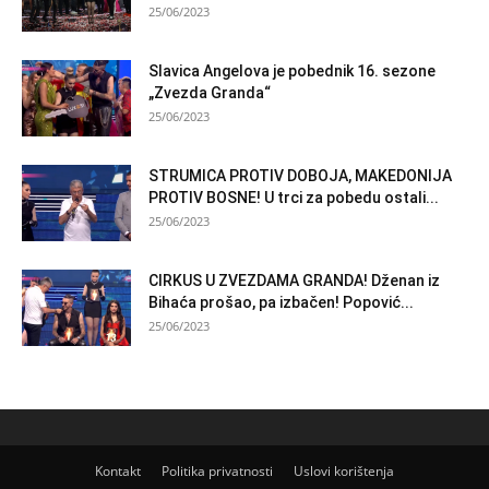
25/06/2023
Slavica Angelova je pobednik 16. sezone
„Zvezda Granda“
25/06/2023
STRUMICA PROTIV DOBOJA, MAKEDONIJA
PROTIV BOSNE! U trci za pobedu ostali...
25/06/2023
CIRKUS U ZVEZDAMA GRANDA! Dženan iz
Bihaća prošao, pa izbačen! Popović...
25/06/2023
Kontakt
Politika privatnosti
Uslovi korištenja