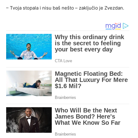
– Tvoja stopala i nisu baš nešto – zaključio je Zvezdan.