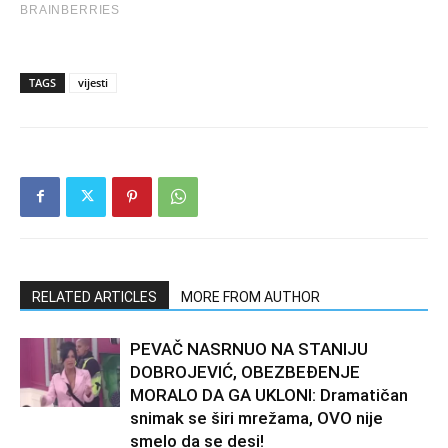
TAGS
vijesti
RELATED ARTICLES
MORE FROM AUTHOR
PEVAČ NASRNUO NA STANIJU
DOBROJEVIĆ, OBEZBEĐENJE
MORALO DA GA UKLONI: Dramatičan
snimak se širi mrežama, OVO nije
smelo da se desi!