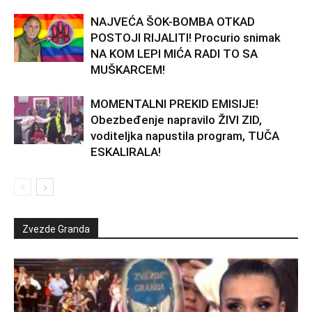
NAJVEĆA ŠOK-BOMBA OTKAD
POSTOJI RIJALITI! Procurio snimak
NA KOM LEPI MIĆA RADI TO SA
MUŠKARCEM!
MOMENTALNI PREKID EMISIJE!
Obezbeđenje napravilo ŽIVI ZID,
voditeljka napustila program, TUČA
ESKALIRALA!
Zvezde Granda