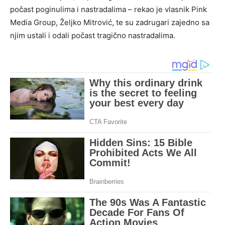
počast poginulima i nastradalima – rekao je vlasnik Pink
Media Group, Željko Mitrović, te su zadrugari zajedno sa
njim ustali i odali počast tragično nastradalima.