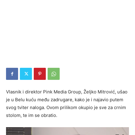
Vlasnik i direktor Pink Media Group, Željko Mitrović, ušao
je u Belu kuću među zadrugare, kako je i najavio putem
svog tviter naloga. Ovom prilikom okupio je sve za crnim
stolom, te im se obratio.