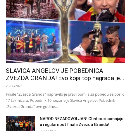
SLAVICA ANGELOV JE POBEDNICA
ZVEZDA GRANDA! Evo koja top nagrada je...
25/06/2023
Finale "Zvezda Granda" napravilo je pravi bum, a za pobedu se borilo
17 takmičara. Pobednik 16. sezone je Slavica Angelov. Pobednik
„Zvezda Granda“ ove godine...
NAROD NEZADOVOLJAN! Gledaoci sumnjaju
u regularnost finala Zvezda Granda!
25/06/2023