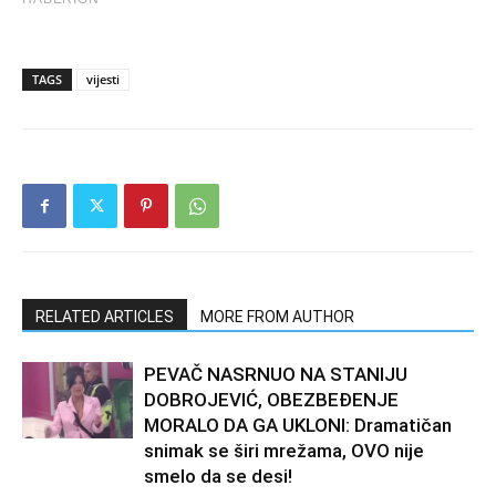
TAGS
vijesti
RELATED ARTICLES
MORE FROM AUTHOR
PEVAČ NASRNUO NA STANIJU
DOBROJEVIĆ, OBEZBEĐENJE
MORALO DA GA UKLONI: Dramatičan
snimak se širi mrežama, OVO nije
smelo da se desi!