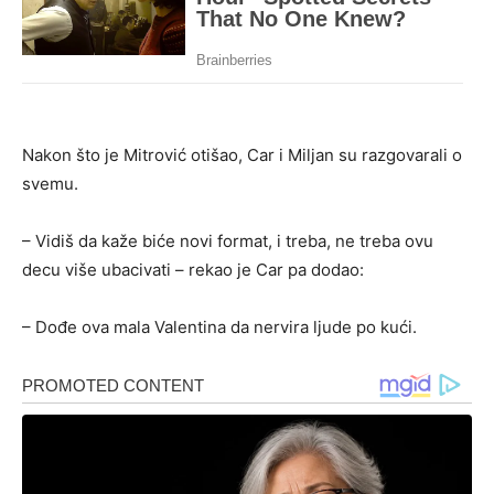
Nakon što je Mitrović otišao, Car i Miljan su razgovarali o
svemu.
– Vidiš da kaže biće novi format, i treba, ne treba ovu
decu više ubacivati – rekao je Car pa dodao:
– Dođe ova mala Valentina da nervira ljude po kući.