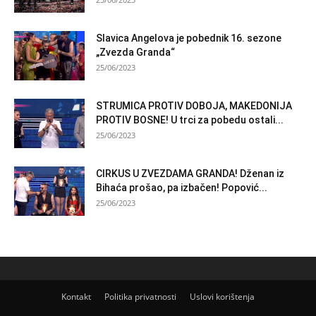
Slavica Angelova je pobednik 16. sezone
„Zvezda Granda“
25/06/2023
STRUMICA PROTIV DOBOJA, MAKEDONIJA
PROTIV BOSNE! U trci za pobedu ostali...
25/06/2023
CIRKUS U ZVEZDAMA GRANDA! Dženan iz
Bihaća prošao, pa izbačen! Popović...
25/06/2023
Kontakt
Politika privatnosti
Uslovi korištenja