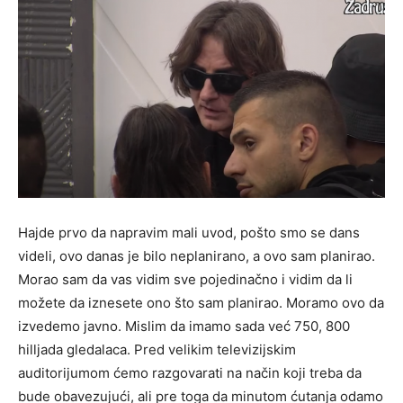
Hajde prvo da napravim mali uvod, pošto smo se dans
videli, ovo danas je bilo neplanirano, a ovo sam planirao.
Morao sam da vas vidim sve pojedinačno i vidim da li
možete da iznesete ono što sam planirao. Moramo ovo da
izvedemo javno. Mislim da imamo sada već 750, 800
hilljada gledalaca. Pred velikim televizijskim
auditorijumom ćemo razgovarati na način koji treba da
bude obavezujući, ali pre toga da minutom ćutanja odamo