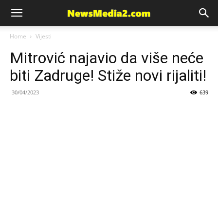
News
Home
Vijesti
Mitrović najavio da više neće
Media
biti Zadruge! Stiže novi rijaliti!
30/04/2023
639