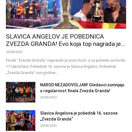
SLAVICA ANGELOV JE POBEDNICA
ZVEZDA GRANDA! Evo koja top nagrada je...
25/06/2023
Finale "Zvezda Granda" napravilo je pravi bum, a za pobedu se borilo
17 takmičara. Pobednik 16. sezone je Slavica Angelov. Pobednik
„Zvezda Granda“ ove godine...
NAROD NEZADOVOLJAN! Gledaoci sumnjaju
u regularnost finala Zvezda Granda!
25/06/2023
Slavica Angelova je pobednik 16. sezone
„Zvezda Granda“
25/06/2023