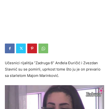
Učesnici rijalitija “Zadruga 6” Anđela Đuričić i Zvezdan
Slavnić su se pomirli, uprkost tome što ju je on prevario
sa starletom Majom Marinković.