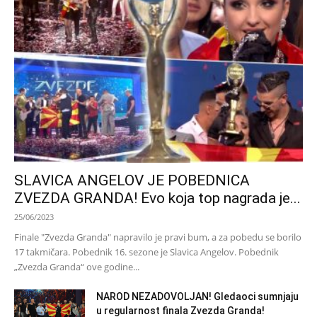
SLAVICA ANGELOV JE POBEDNICA
ZVEZDA GRANDA! Evo koja top nagrada je...
25/06/2023
Finale "Zvezda Granda" napravilo je pravi bum, a za pobedu se borilo
17 takmičara. Pobednik 16. sezone je Slavica Angelov. Pobednik
„Zvezda Granda“ ove godine...
NAROD NEZADOVOLJAN! Gledaoci sumnjaju
u regularnost finala Zvezda Granda!