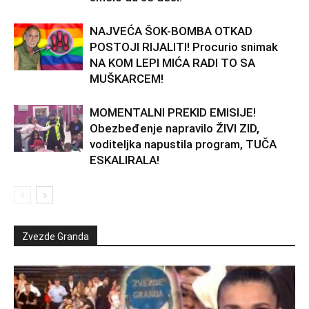
NAJVEĆA ŠOK-BOMBA OTKAD
POSTOJI RIJALITI! Procurio snimak
NA KOM LEPI MIĆA RADI TO SA
MUŠKARCEM!
MOMENTALNI PREKID EMISIJE!
Obezbeđenje napravilo ŽIVI ZID,
voditeljka napustila program, TUČA
ESKALIRALA!
Zvezde Granda