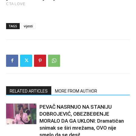
TAGS
vijesti
RELATED ARTICLES
MORE FROM AUTHOR
PEVAČ NASRNUO NA STANIJU
DOBROJEVIĆ, OBEZBEĐENJE
MORALO DA GA UKLONI: Dramatičan
snimak se širi mrežama, OVO nije
smelo da se desi!