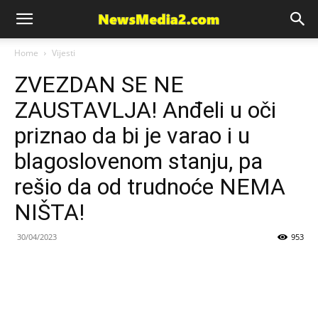
News
Home
Vijesti
ZVEZDAN SE NE
Media
ZAUSTAVLJA! Anđeli u oči
priznao da bi je varao i u
blagoslovenom stanju, pa
rešio da od trudnoće NEMA
NIŠTA!
30/04/2023
953