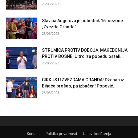
25/06/2023
Slavica Angelova je pobednik 16. sezone
„Zvezda Granda“
25/06/2023
STRUMICA PROTIV DOBOJA, MAKEDONIJA
PROTIV BOSNE! U trci za pobedu ostali...
25/06/2023
CIRKUS U ZVEZDAMA GRANDA! Dženan iz
Bihaća prošao, pa izbačen! Popović...
25/06/2023
Kontakt
Politika privatnosti
Uslovi korištenja