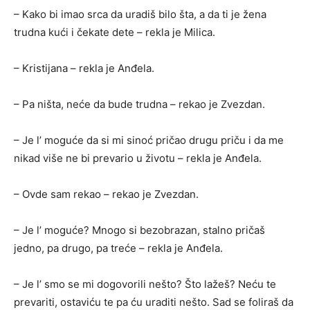
– Kako bi imao srca da uradiš bilo šta, a da ti je žena
trudna kući i čekate dete – rekla je Milica.
– Kristijana – rekla je Anđela.
– Pa ništa, neće da bude trudna – rekao je Zvezdan.
– Je l’ moguće da si mi sinoć pričao drugu priču i da me
nikad više ne bi prevario u životu – rekla je Anđela.
– Ovde sam rekao – rekao je Zvezdan.
– Je l’ moguće? Mnogo si bezobrazan, stalno pričaš
jedno, pa drugo, pa treće – rekla je Anđela.
– Je l’ smo se mi dogovorili nešto? Što lažeš? Neću te
prevariti, ostaviću te pa ću uraditi nešto. Sad se foliraš da