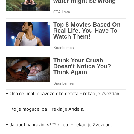
– Ona će imati obaveze oko deteta – rekao je Zvezdan.
– I to je moguće, da – rekla je Anđela.
– Ja opet napravim s***e i eto – rekao je Zvezdan.