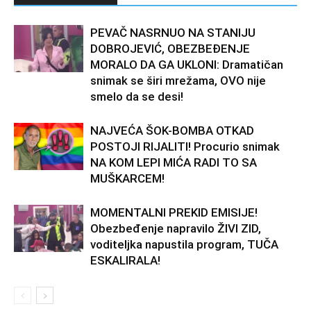
PEVAČ NASRNUO NA STANIJU
DOBROJEVIĆ, OBEZBEĐENJE
MORALO DA GA UKLONI: Dramatičan
snimak se širi mrežama, OVO nije
smelo da se desi!
NAJVEĆA ŠOK-BOMBA OTKAD
POSTOJI RIJALITI! Procurio snimak
NA KOM LEPI MIĆA RADI TO SA
MUŠKARCEM!
MOMENTALNI PREKID EMISIJE!
Obezbeđenje napravilo ŽIVI ZID,
voditeljka napustila program, TUČA
ESKALIRALA!