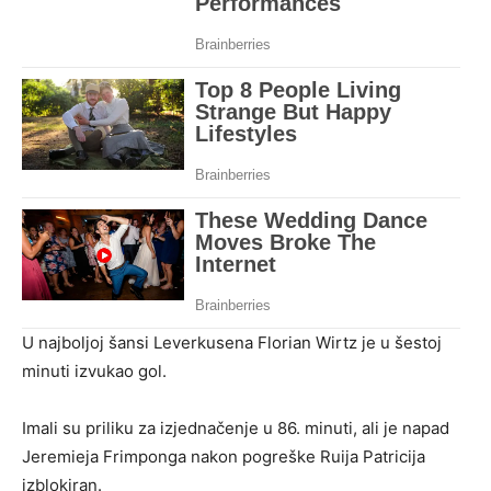
U najboljoj šansi Leverkusena Florian Wirtz je u šestoj
minuti izvukao gol.
Imali su priliku za izjednačenje u 86. minuti, ali je napad
Jeremieja Frimponga nakon pogreške Ruija Patricija
izblokiran.