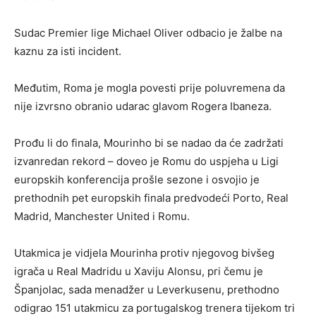
Sudac Premier lige Michael Oliver odbacio je žalbe na
kaznu za isti incident.
Međutim, Roma je mogla povesti prije poluvremena da
nije izvrsno obranio udarac glavom Rogera Ibaneza.
Prođu li do finala, Mourinho bi se nadao da će zadržati
izvanredan rekord – doveo je Romu do uspjeha u Ligi
europskih konferencija prošle sezone i osvojio je
prethodnih pet europskih finala predvodeći Porto, Real
Madrid, Manchester United i Romu.
Utakmica je vidjela Mourinha protiv njegovog bivšeg
igrača u Real Madridu u Xaviju Alonsu, pri čemu je
Španjolac, sada menadžer u Leverkusenu, prethodno
odigrao 151 utakmicu za portugalskog trenera tijekom tri