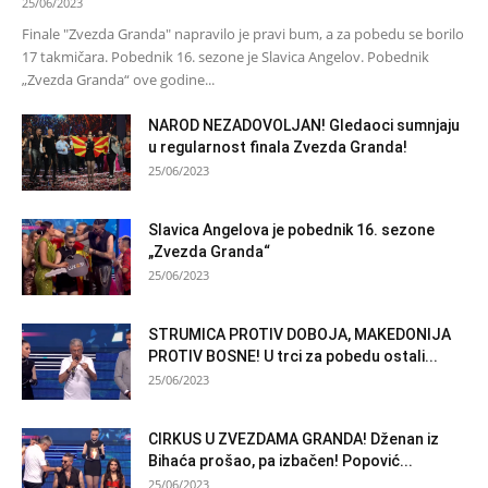
25/06/2023
Finale "Zvezda Granda" napravilo je pravi bum, a za pobedu se borilo
17 takmičara. Pobednik 16. sezone je Slavica Angelov. Pobednik
„Zvezda Granda“ ove godine...
NAROD NEZADOVOLJAN! Gledaoci sumnjaju
u regularnost finala Zvezda Granda!
25/06/2023
Slavica Angelova je pobednik 16. sezone
„Zvezda Granda“
25/06/2023
STRUMICA PROTIV DOBOJA, MAKEDONIJA
PROTIV BOSNE! U trci za pobedu ostali...
25/06/2023
CIRKUS U ZVEZDAMA GRANDA! Dženan iz
Bihaća prošao, pa izbačen! Popović...
25/06/2023