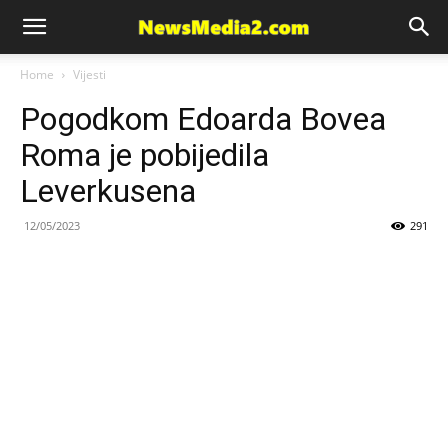
News
Home
Vijesti
Pogodkom Edoarda Bovea
Media
Roma je pobijedila
Leverkusena
12/05/2023
291