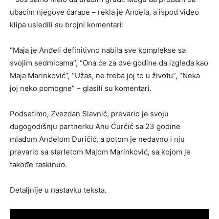
ubacim njegove čarape – rekla je Anđela, a ispod video
klipa usledili su brojni komentari:
“Maja je Anđeli definitivno nabila sve komplekse sa
svojim sedmicama”, “Ona će za dve godine da izgleda kao
Maja Marinković”, “Užas, ne treba joj to u životu”, “Neka
joj neko pomogne” – glasili su komentari.
Podsetimo, Zvezdan Slavnić, prevario je svoju
dugogodišnju partnerku Anu Ćurčić sa 23 godine
mlađom Anđelom Đuričić, a potom je nedavno i nju
prevario sa starletom Majom Marinković, sa kojom je
takođe raskinuo.
Detaljnije u nastavku teksta.