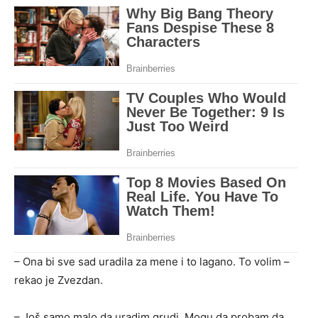
– Ona bi sve sad uradila za mene i to lagano. To volim –
rekao je Zvezdan.
– Još samo malo da uradim grudi. Mogu da probam da