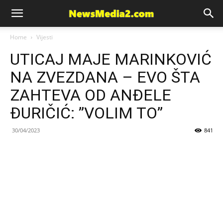
News
Home
Vijesti
UTICAJ MAJE MARINKOVIĆ
Media
NA ZVEZDANA – EVO ŠTA
ZAHTEVA OD ANĐELE
ĐURIČIĆ: ”VOLIM TO”
30/04/2023
841