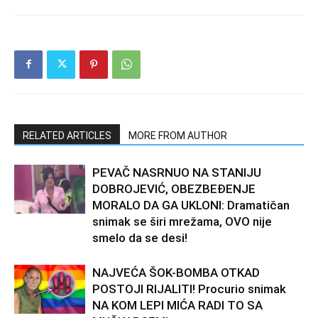
RELATED ARTICLES
MORE FROM AUTHOR
PEVAČ NASRNUO NA STANIJU
DOBROJEVIĆ, OBEZBEĐENJE
MORALO DA GA UKLONI: Dramatičan
snimak se širi mrežama, OVO nije
smelo da se desi!
NAJVEĆA ŠOK-BOMBA OTKAD
POSTOJI RIJALITI! Procurio snimak
NA KOM LEPI MIĆA RADI TO SA