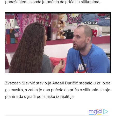
ponašanjem, a sada je počela da priča i o silikonima.
Zvezdan Slavnić stavio je Anđeli Đuričić stopalo u krilo da
ga masira, a zatim je ona počela da priča o silikonima koje
planira da ugradi po izlasku iz rijalitija.