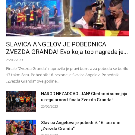
SLAVICA ANGELOV JE POBEDNICA
ZVEZDA GRANDA! Evo koja top nagrada je...
25/06/2023
Finale "Zvezda Granda" napravilo je pravi bum, a za pobedu se borilo
17 takmičara. Pobednik 16. sezone je Slavica Angelov. Pobednik
„Zvezda Granda“ ove godine...
NAROD NEZADOVOLJAN! Gledaoci sumnjaju
u regularnost finala Zvezda Granda!
25/06/2023
Slavica Angelova je pobednik 16. sezone
„Zvezda Granda“