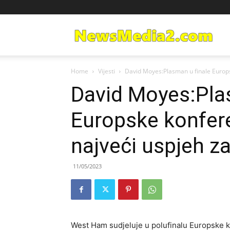
Ne
Home
Vijesti
David Moyes:Plasman u finale Europske
Med
David Moyes:Pla
Europske konfere
najveći uspjeh z
11/05/2023
West Ham sudjeluje u polufinalu Europske k