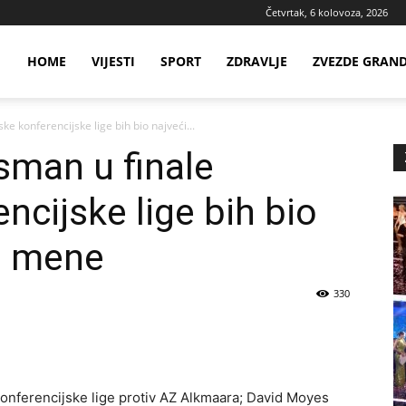
Četvrtak, 6 kolovoza, 2026
ws
HOME
VIJESTI
SPORT
ZDRAVLJE
ZVEZDE GRAN
 konferencijske lige bih bio najveći...
ia
sman u finale
ncijske lige bih bio
a mene
330
onferencijske lige protiv AZ Alkmaara; David Moyes