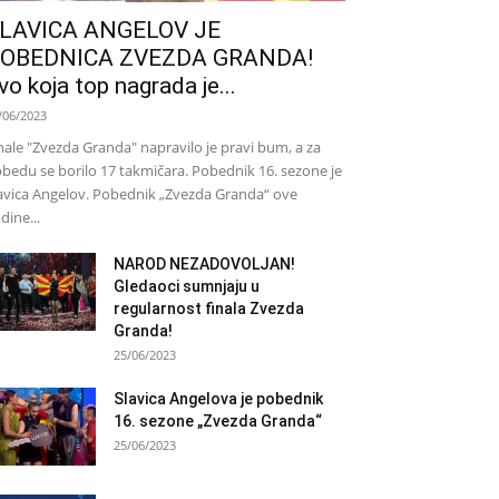
LAVICA ANGELOV JE
OBEDNICA ZVEZDA GRANDA!
vo koja top nagrada je...
/06/2023
nale "Zvezda Granda" napravilo je pravi bum, a za
bedu se borilo 17 takmičara. Pobednik 16. sezone je
avica Angelov. Pobednik „Zvezda Granda“ ove
dine...
NAROD NEZADOVOLJAN!
Gledaoci sumnjaju u
regularnost finala Zvezda
Granda!
25/06/2023
Slavica Angelova je pobednik
16. sezone „Zvezda Granda“
25/06/2023