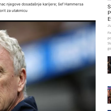
hunac njegove dosadašnje karijere; šef Hammersa
S
orit za utakmicu
P
E
25
Fi
po
Sl
go