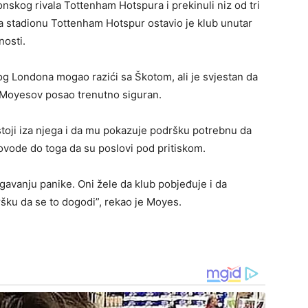
nskog rivala Tottenham Hotspura i prekinuli niz od tri
a stadionu Tottenham Hotspur ostavio je klub unutar
nosti.
og Londona mogao razići sa Škotom, ali je svjestan da
e Moyesov posao trenutno siguran.
toji iza njega i da mu pokazuje podršku potrebnu da
dovode do toga da su poslovi pod pritiskom.
gavanju panike. Oni žele da klub pobjeđuje i da
šku da se to dogodi”, rekao je Moyes.