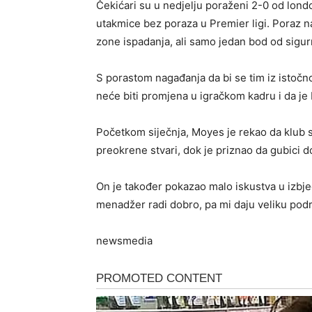
Čekićari su u nedjelju poraženi 2-0 od londo
utakmice bez poraza u Premier ligi. Poraz n
zone ispadanja, ali samo jedan bod od sigur
S porastom nagađanja da bi se tim iz istočn
neće biti promjena u igračkom kadru i da j
Početkom siječnja, Moyes je rekao da klub s
preokrene stvari, dok je priznao da gubici 
On je također pokazao malo iskustva u izbje
menadžer radi dobro, pa mi daju veliku podr
newsmedia