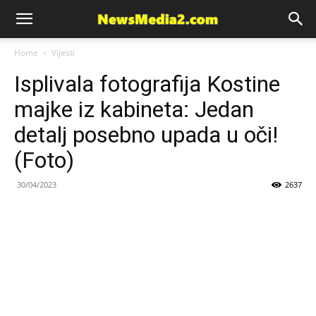
News
Home
Vijesti
Isplivala fotografija Kostine
Media
majke iz kabineta: Jedan
detalj posebno upada u oči!
(Foto)
30/04/2023
2637