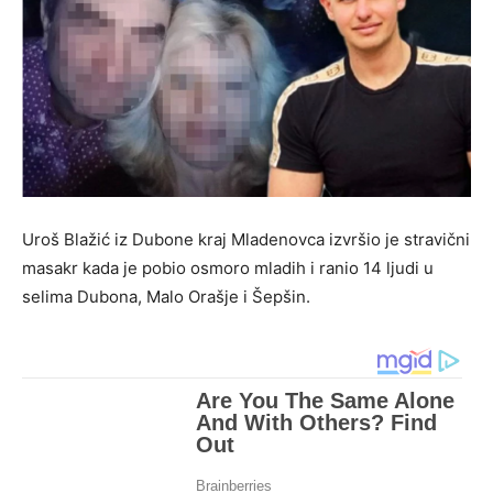
Uroš Blažić iz Dubone kraj Mladenovca izvršio je stravični
masakr kada je pobio osmoro mladih i ranio 14 ljudi u
selima Dubona, Malo Orašje i Šepšin.