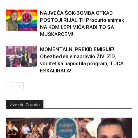
NAJVEĆA ŠOK-BOMBA OTKAD
POSTOJI RIJALITI! Procurio snimak
NA KOM LEPI MIĆA RADI TO SA
MUŠKARCEM!
MOMENTALNI PREKID EMISIJE!
Obezbeđenje napravilo ŽIVI ZID,
voditeljka napustila program, TUČA
ESKALIRALA!
Zvezde Granda