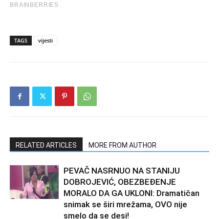
TAGS
vijesti
RELATED ARTICLES
MORE FROM AUTHOR
PEVAČ NASRNUO NA STANIJU
DOBROJEVIĆ, OBEZBEĐENJE
MORALO DA GA UKLONI: Dramatičan
snimak se širi mrežama, OVO nije
smelo da se desi!