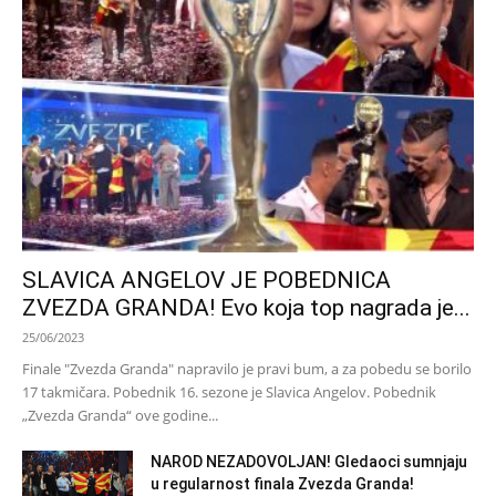
SLAVICA ANGELOV JE POBEDNICA
ZVEZDA GRANDA! Evo koja top nagrada je...
25/06/2023
Finale "Zvezda Granda" napravilo je pravi bum, a za pobedu se borilo
17 takmičara. Pobednik 16. sezone je Slavica Angelov. Pobednik
„Zvezda Granda“ ove godine...
NAROD NEZADOVOLJAN! Gledaoci sumnjaju
u regularnost finala Zvezda Granda!