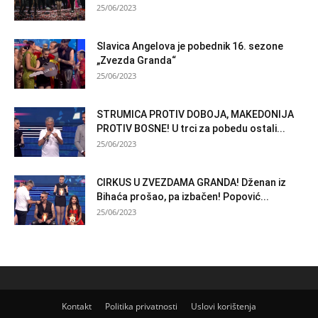
25/06/2023
Slavica Angelova je pobednik 16. sezone
„Zvezda Granda“
25/06/2023
STRUMICA PROTIV DOBOJA, MAKEDONIJA
PROTIV BOSNE! U trci za pobedu ostali...
25/06/2023
CIRKUS U ZVEZDAMA GRANDA! Dženan iz
Bihaća prošao, pa izbačen! Popović...
25/06/2023
Kontakt
Politika privatnosti
Uslovi korištenja