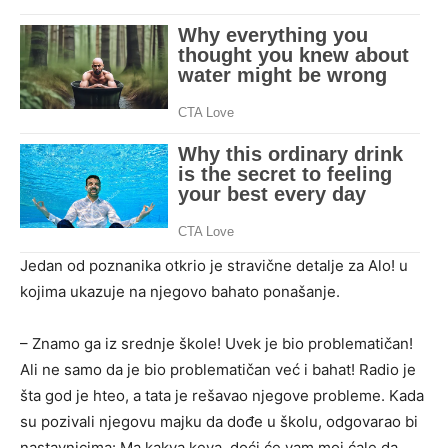
Jedan od poznanika otkrio je stravične detalje za Alo! u
kojima ukazuje na njegovo bahato ponašanje.
– Znamo ga iz srednje škole! Uvek je bio problematičan!
Ali ne samo da je bio problematičan već i bahat! Radio je
šta god je hteo, a tata je rešavao njegove probleme. Kada
su pozivali njegovu majku da dođe u školu, odgovarao bi
nastavnicima: Ma kakva keva, doći će vam moj ćale da