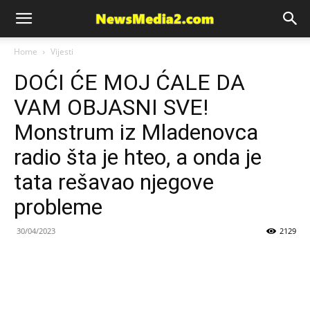
News
Home
Vijesti
DOĆI ĆE MOJ ĆALE DA
Media
VAM OBJASNI SVE!
Monstrum iz Mladenovca
radio šta je hteo, a onda je
tata rešavao njegove
probleme
30/04/2023
2129