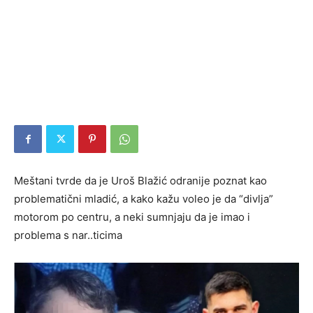
Meštani tvrde da je Uroš Blažić odranije poznat kao
problematični mladić, a kako kažu voleo je da “divlja”
motorom po centru, a neki sumnjaju da je imao i
problema s nar..ticima