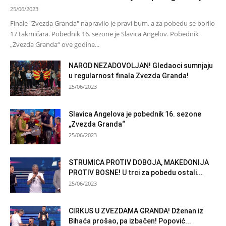
25/06/2023
Finale "Zvezda Granda" napravilo je pravi bum, a za pobedu se borilo
17 takmičara. Pobednik 16. sezone je Slavica Angelov. Pobednik
„Zvezda Granda“ ove godine...
NAROD NEZADOVOLJAN! Gledaoci sumnjaju
u regularnost finala Zvezda Granda!
25/06/2023
Slavica Angelova je pobednik 16. sezone
„Zvezda Granda“
25/06/2023
STRUMICA PROTIV DOBOJA, MAKEDONIJA
PROTIV BOSNE! U trci za pobedu ostali...
25/06/2023
CIRKUS U ZVEZDAMA GRANDA! Dženan iz
Bihaća prošao, pa izbačen! Popović...