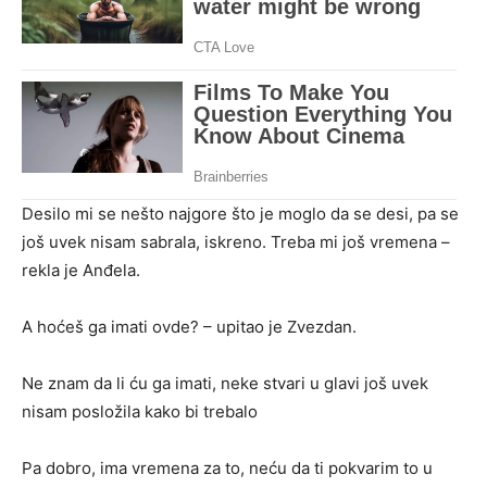
Desilo mi se nešto najgore što je moglo da se desi, pa se
još uvek nisam sabrala, iskreno. Treba mi još vremena –
rekla je Anđela.
A hoćeš ga imati ovde? – upitao je Zvezdan.
Ne znam da li ću ga imati, neke stvari u glavi još uvek
nisam posložila kako bi trebalo
Pa dobro, ima vremena za to, neću da ti pokvarim to u