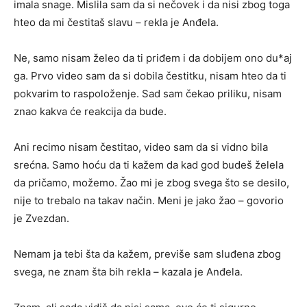
imala snage. Mislila sam da si nečovek i da nisi zbog toga
hteo da mi čestitaš slavu – rekla je Anđela.
Ne, samo nisam želeo da ti priđem i da dobijem ono du*aj
ga. Prvo video sam da si dobila čestitku, nisam hteo da ti
pokvarim to raspoloženje. Sad sam čekao priliku, nisam
znao kakva će reakcija da bude.
Ani recimo nisam čestitao, video sam da si vidno bila
srećna. Samo hoću da ti kažem da kad god budeš želela
da pričamo, možemo. Žao mi je zbog svega što se desilo,
nije to trebalo na takav način. Meni je jako žao – govorio
je Zvezdan.
Nemam ja tebi šta da kažem, previše sam sluđena zbog
svega, ne znam šta bih rekla – kazala je Anđela.