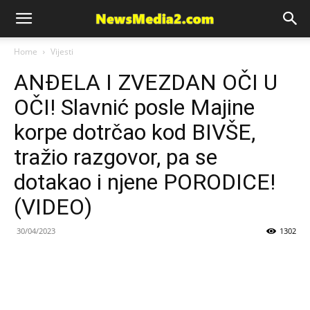
News
Home
Vijesti
ANĐELA I ZVEZDAN OČI U
Media
OČI! Slavnić posle Majine
korpe dotrčao kod BIVŠE,
tražio razgovor, pa se
dotakao i njene PORODICE!
(VIDEO)
30/04/2023
1302