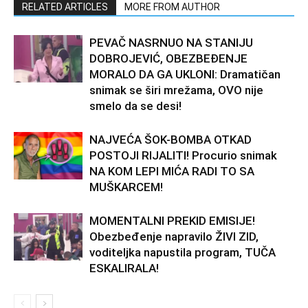
RELATED ARTICLES
MORE FROM AUTHOR
PEVAČ NASRNUO NA STANIJU
DOBROJEVIĆ, OBEZBEĐENJE
MORALO DA GA UKLONI: Dramatičan
snimak se širi mrežama, OVO nije
smelo da se desi!
NAJVEĆA ŠOK-BOMBA OTKAD
POSTOJI RIJALITI! Procurio snimak
NA KOM LEPI MIĆA RADI TO SA
MUŠKARCEM!
MOMENTALNI PREKID EMISIJE!
Obezbeđenje napravilo ŽIVI ZID,
voditeljka napustila program, TUČA
ESKALIRALA!