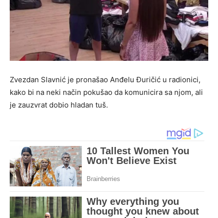
Zvezdan Slavnić je pronašao Anđelu Đuričić u radionici,
kako bi na neki način pokušao da komunicira sa njom, ali
je zauzvrat dobio hladan tuš.