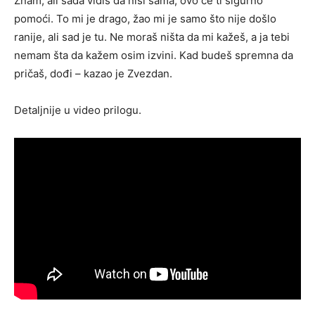
Znam, ali sada vidiš da nisi sama, ovo će ti sigurno
pomoći. To mi je drago, žao mi je samo što nije došlo
ranije, ali sad je tu. Ne moraš ništa da mi kažeš, a ja tebi
nemam šta da kažem osim izvini. Kad budeš spremna da
pričaš, dođi – kazao je Zvezdan.
Detaljnije u video prilogu.