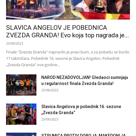
SLAVICA ANGELOV JE POBEDNICA
ZVEZDA GRANDA! Evo koja top nagrada je...
25/06/2023
Finale "Zvezda Granda" napravilo je pravi bum, a za pobedu se borilo
17 takmičara. Pobednik 16. sezone je Slavica Angelov. Pobednik
„Zvezda Granda“ ove godine...
NAROD NEZADOVOLJAN! Gledaoci sumnjaju
u regularnost finala Zvezda Granda!
25/06/2023
Slavica Angelova je pobednik 16. sezone
„Zvezda Granda“
25/06/2023
STRUMICA PROTIV DOBOJA, MAKEDONIJA