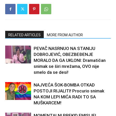
RELATED ARTICLES
MORE FROM AUTHOR
PEVAČ NASRNUO NA STANIJU
DOBROJEVIĆ, OBEZBEĐENJE
MORALO DA GA UKLONI: Dramatičan
snimak se širi mrežama, OVO nije
smelo da se desi!
NAJVEĆA ŠOK-BOMBA OTKAD
POSTOJI RIJALITI! Procurio snimak
NA KOM LEPI MIĆA RADI TO SA
MUŠKARCEM!
MOMENTALNI PREKID EMISIJE!