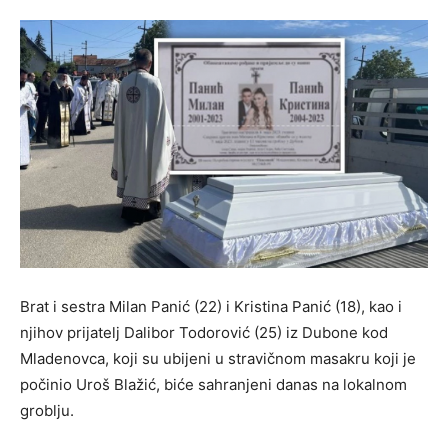
Brat i sestra Milan Panić (22) i Kristina Panić (18), kao i
njihov prijatelj Dalibor Todorović (25) iz Dubone kod
Mladenovca, koji su ubijeni u stravičnom masakru koji je
počinio Uroš Blažić, biće sahranjeni danas na lokalnom
groblju.