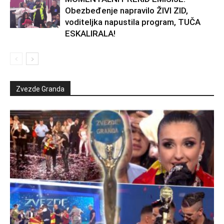
Obezbeđenje napravilo ŽIVI ZID,
voditeljka napustila program, TUČA
ESKALIRALA!
Zvezde Granda