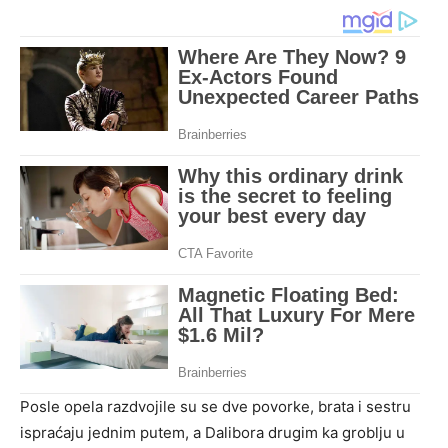
Posle opela razdvojile su se dve povorke, brata i sestru
ispraćaju jednim putem, a Dalibora drugim ka groblju u