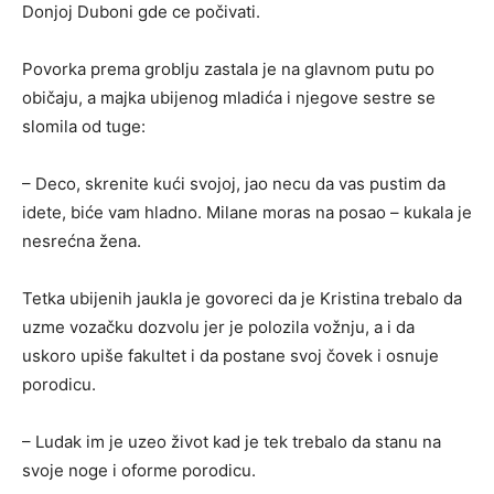
Donjoj Duboni gde ce počivati.
Povorka prema groblju zastala je na glavnom putu po
običaju, a majka ubijenog mladića i njegove sestre se
slomila od tuge:
– Deco, skrenite kući svojoj, jao necu da vas pustim da
idete, biće vam hladno. Milane moras na posao – kukala je
nesrećna žena.
Tetka ubijenih jaukla je govoreci da je Kristina trebalo da
uzme vozačku dozvolu jer je polozila vožnju, a i da
uskoro upiše fakultet i da postane svoj čovek i osnuje
porodicu.
– Ludak im je uzeo život kad je tek trebalo da stanu na
svoje noge i oforme porodicu.