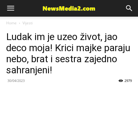
News
Home
Vijesti
Ludak im je uzeo život, jao
Media
deco moja! Krici majke paraju
nebo, brat i sestra zajedno
sahranjeni!
30/04/2023
2979