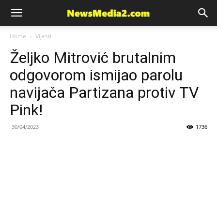
News
Home
Vijesti
Željko Mitrović brutalnim
Media
odgovorom ismijao parolu
navijača Partizana protiv TV
Pink!
30/04/2023
1736