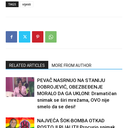
TAGS
vijesti
RELATED ARTICLES
MORE FROM AUTHOR
PEVAČ NASRNUO NA STANIJU
DOBROJEVIĆ, OBEZBEĐENJE
MORALO DA GA UKLONI: Dramatičan
snimak se širi mrežama, OVO nije
smelo da se desi!
NAJVEĆA ŠOK-BOMBA OTKAD
POSTOJI RIJALITI! Procurio snimak