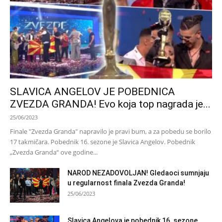
SLAVICA ANGELOV JE POBEDNICA
ZVEZDA GRANDA! Evo koja top nagrada je...
25/06/2023
Finale "Zvezda Granda" napravilo je pravi bum, a za pobedu se borilo
17 takmičara. Pobednik 16. sezone je Slavica Angelov. Pobednik
„Zvezda Granda“ ove godine...
NAROD NEZADOVOLJAN! Gledaoci sumnjaju
u regularnost finala Zvezda Granda!
25/06/2023
Slavica Angelova je pobednik 16. sezone