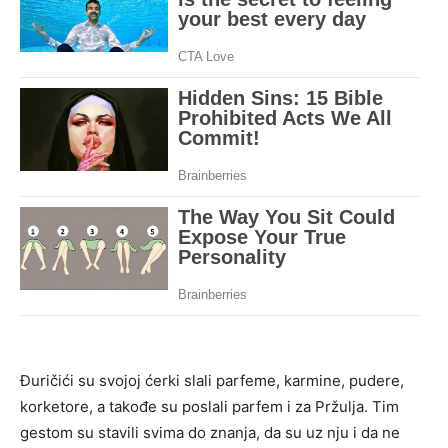
Đuričići su svojoj ćerki slali parfeme, karmine, pudere,
korketore, a takođe su poslali parfem i za Pržulja. Tim
gestom su stavili svima do znanja, da su uz nju i da ne