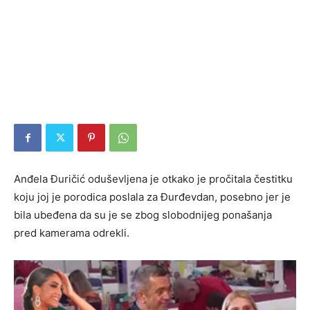
Anđela Đuričić oduševljena je otkako je pročitala čestitku
koju joj je porodica poslala za Đurđevdan, posebno jer je
bila ubeđena da su je se zbog slobodnijeg ponašanja
pred kamerama odrekli.