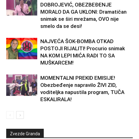
DOBROJEVIĆ, OBEZBEĐENJE
MORALO DA GA UKLONI: Dramatičan
snimak se širi mrežama, OVO nije
smelo da se desi!
NAJVEĆA ŠOK-BOMBA OTKAD
POSTOJI RIJALITI! Procurio snimak
NA KOM LEPI MIĆA RADI TO SA
MUŠKARCEM!
MOMENTALNI PREKID EMISIJE!
Obezbeđenje napravilo ŽIVI ZID,
voditeljka napustila program, TUČA
ESKALIRALA!
Zvezde Granda