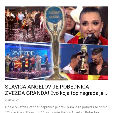
SLAVICA ANGELOV JE POBEDNICA
ZVEZDA GRANDA! Evo koja top nagrada je...
25/06/2023
Finale "Zvezda Granda" napravilo je pravi bum, a za pobedu se borilo
17 takmičara. Pobednik 16. sezone je Slavica Angelov. Pobednik