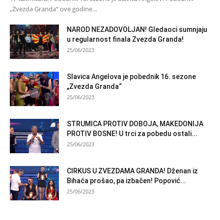
„Zvezda Granda“ ove godine...
NAROD NEZADOVOLJAN! Gledaoci sumnjaju
u regularnost finala Zvezda Granda!
25/06/2023
Slavica Angelova je pobednik 16. sezone
„Zvezda Granda“
25/06/2023
STRUMICA PROTIV DOBOJA, MAKEDONIJA
PROTIV BOSNE! U trci za pobedu ostali...
25/06/2023
CIRKUS U ZVEZDAMA GRANDA! Dženan iz
Bihaća prošao, pa izbačen! Popović...
25/06/2023