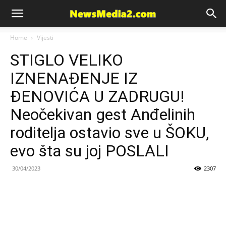
News
Home
Vijesti
STIGLO VELIKO
Media
IZNENAĐENJE IZ
ĐENOVIĆA U ZADRUGU!
Neočekivan gest Anđelinih
roditelja ostavio sve u ŠOKU,
evo šta su joj POSLALI
30/04/2023
2307