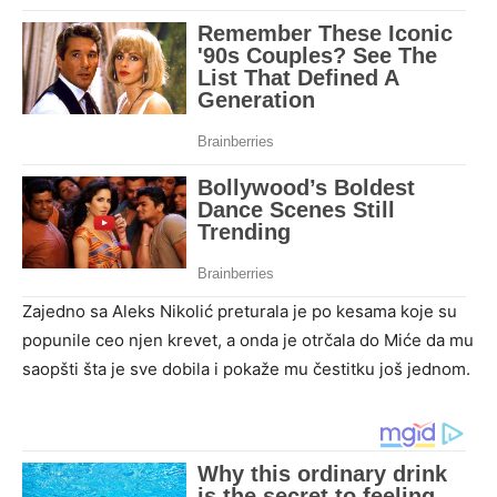
Zajedno sa Aleks Nikolić preturala je po kesama koje su
popunile ceo njen krevet, a onda je otrčala do Miće da mu
saopšti šta je sve dobila i pokaže mu čestitku još jednom.