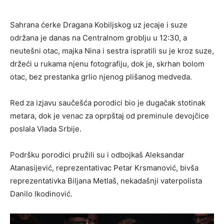
Sahrana ćerke Dragana Kobiljskog uz jecaje i suze
održana je danas na Centralnom groblju u 12:30, a
neutešni otac, majka Nina i sestra ispratili su je kroz suze,
držeći u rukama njenu fotografiju, dok je, skrhan bolom
otac, bez prestanka grlio njenog plišanog medveda.
Red za izjavu saučešća porodici bio je dugačak stotinak
metara, dok je venac za oprpštaj od preminule devojčice
poslala Vlada Srbije.
Podršku porodici pružili su i odbojkaš Aleksandar
Atanasijević, reprezentativac Petar Krsmanović, bivša
reprezentativka Biljana Metlaš, nekadašnji vaterpolista
Danilo Ikodinović.