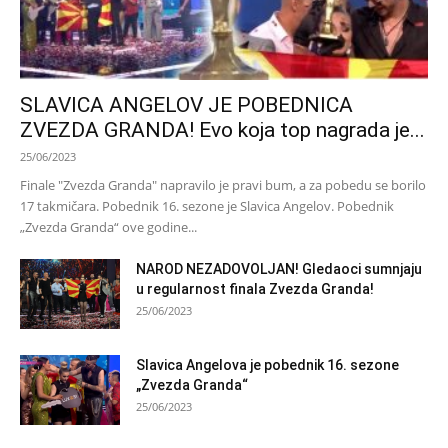
SLAVICA ANGELOV JE POBEDNICA
ZVEZDA GRANDA! Evo koja top nagrada je...
25/06/2023
Finale "Zvezda Granda" napravilo je pravi bum, a za pobedu se borilo
17 takmičara. Pobednik 16. sezone je Slavica Angelov. Pobednik
„Zvezda Granda“ ove godine...
NAROD NEZADOVOLJAN! Gledaoci sumnjaju
u regularnost finala Zvezda Granda!
25/06/2023
Slavica Angelova je pobednik 16. sezone
„Zvezda Granda“
25/06/2023