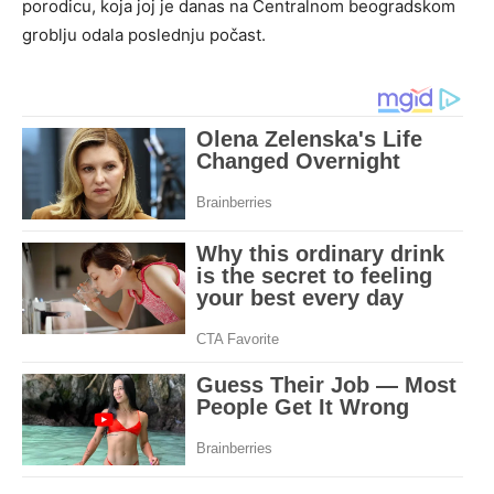
porodicu, koja joj je danas na Centralnom beogradskom
groblju odala poslednju počast.