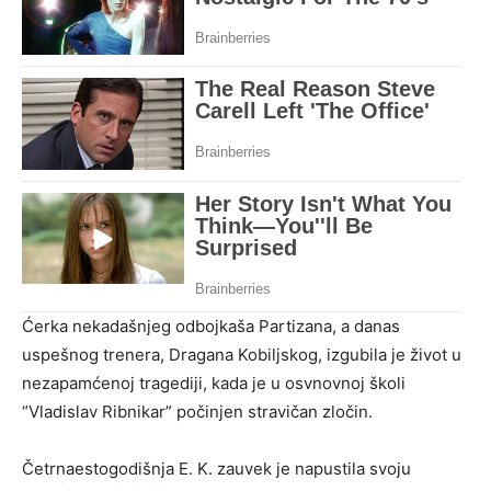
Ćerka nekadašnjeg odbojkaša Partizana, a danas
uspešnog trenera, Dragana Kobiljskog, izgubila je život u
nezapamćenoj tragediji, kada je u osvnovnoj školi
“Vladislav Ribnikar” počinjen stravičan zločin.
Četrnaestogodišnja E. K. zauvek je napustila svoju