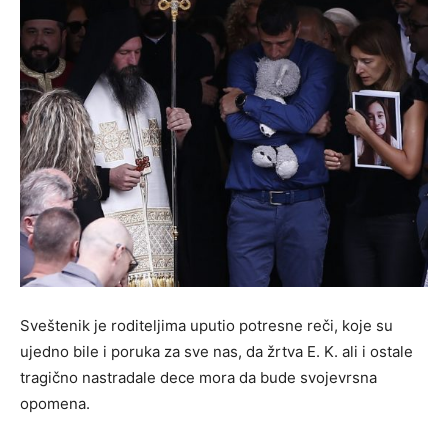
Sveštenik je roditeljima uputio potresne reči, koje su
ujedno bile i poruka za sve nas, da žrtva E. K. ali i ostale
tragično nastradale dece mora da bude svojevrsna
opomena.