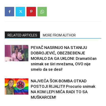
RELATED ARTICLES
MORE FROM AUTHOR
PEVAČ NASRNUO NA STANIJU
DOBROJEVIĆ, OBEZBEĐENJE
MORALO DA GA UKLONI: Dramatičan
snimak se širi mrežama, OVO nije
smelo da se desi!
NAJVEĆA ŠOK-BOMBA OTKAD
POSTOJI RIJALITI! Procurio snimak
NA KOM LEPI MIĆA RADI TO SA
MUŠKARCEM!