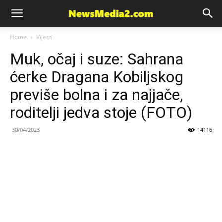
News
Home
Vijesti
Muk, očaj i suze: Sahrana
Media
ćerke Dragana Kobiljskog
previše bolna i za najjače,
roditelji jedva stoje (FOTO)
30/04/2023
14116