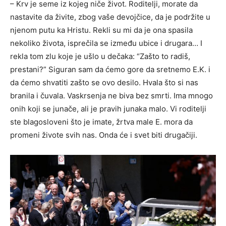
– Krv je seme iz kojeg niče život. Roditelji, morate da
nastavite da živite, zbog vaše devojčice, da je podržite u
njenom putu ka Hristu. Rekli su mi da je ona spasila
nekoliko života, isprečila se između ubice i drugara… I
rekla tom zlu koje je ušlo u dečaka: “Zašto to radiš,
prestani?” Siguran sam da ćemo gore da sretnemo E.K. i
da ćemo shvatiti zašto se ovo desilo. Hvala što si nas
branila i čuvala. Vaskrsenja ne biva bez smrti. Ima mnogo
onih koji se junače, ali je pravih junaka malo. Vi roditelji
ste blagosloveni što je imate, žrtva male E. mora da
promeni živote svih nas. Onda će i svet biti drugačiji.