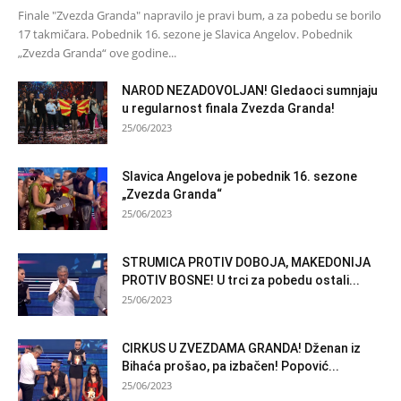
Finale "Zvezda Granda" napravilo je pravi bum, a za pobedu se borilo
17 takmičara. Pobednik 16. sezone je Slavica Angelov. Pobednik
„Zvezda Granda“ ove godine...
NAROD NEZADOVOLJAN! Gledaoci sumnjaju
u regularnost finala Zvezda Granda!
25/06/2023
Slavica Angelova je pobednik 16. sezone
„Zvezda Granda“
25/06/2023
STRUMICA PROTIV DOBOJA, MAKEDONIJA
PROTIV BOSNE! U trci za pobedu ostali...
25/06/2023
CIRKUS U ZVEZDAMA GRANDA! Dženan iz
Bihaća prošao, pa izbačen! Popović...
25/06/2023