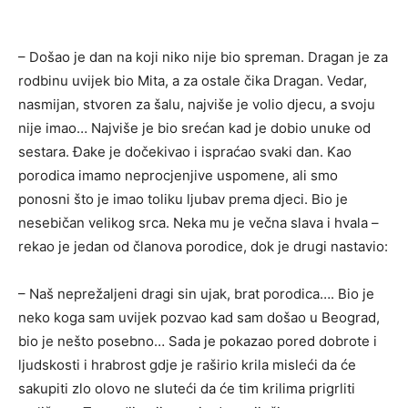
– Došao je dan na koji niko nije bio spreman. Dragan je za
rodbinu uvijek bio Mita, a za ostale čika Dragan. Vedar,
nasmijan, stvoren za šalu, najviše je volio djecu, a svoju
nije imao… Najviše je bio srećan kad je dobio unuke od
sestara. Đake je dočekivao i ispraćao svaki dan. Kao
porodica imamo neprocjenjive uspomene, ali smo
ponosni što je imao toliku ljubav prema djeci. Bio je
nesebičan velikog srca. Neka mu je večna slava i hvala –
rekao je jedan od članova porodice, dok je drugi nastavio:
– Naš neprežaljeni dragi sin ujak, brat porodica…. Bio je
neko koga sam uvijek pozvao kad sam došao u Beograd,
bio je nešto posebno… Sada je pokazao pored dobrote i
ljudskosti i hrabrost gdje je raširio krila misleći da će
sakupiti zlo olovo ne sluteći da će tim krilima prigrliti