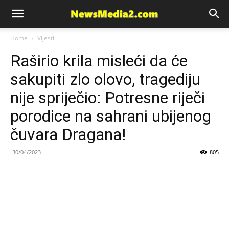
News
Home
Vijesti
Raširio krila misleći da će
Media
sakupiti zlo olovo, tragediju
nije spriječio: Potresne riječi
porodice na sahrani ubijenog
čuvara Dragana!
30/04/2023
805