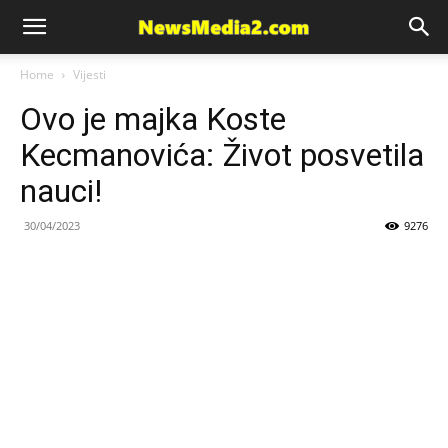
News
Home
Vijesti
Ovo je majka Koste
Media
Kecmanovića: Život posvetila
nauci!
30/04/2023
9276