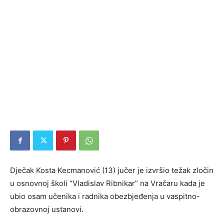
Dječak Kosta Kecmanović (13) jučer je izvršio težak zločin
u osnovnoj školi “Vladislav Ribnikar” na Vračaru kada je
ubio osam učenika i radnika obezbjeđenja u vaspitno-
obrazovnoj ustanovi.