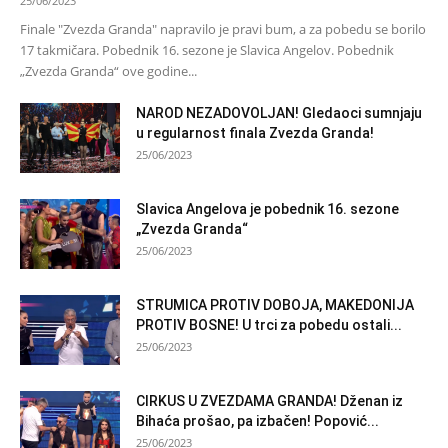
25/06/2023
Finale "Zvezda Granda" napravilo je pravi bum, a za pobedu se borilo
17 takmičara. Pobednik 16. sezone je Slavica Angelov. Pobednik
„Zvezda Granda“ ove godine...
NAROD NEZADOVOLJAN! Gledaoci sumnjaju
u regularnost finala Zvezda Granda!
25/06/2023
Slavica Angelova je pobednik 16. sezone
„Zvezda Granda“
25/06/2023
STRUMICA PROTIV DOBOJA, MAKEDONIJA
PROTIV BOSNE! U trci za pobedu ostali...
25/06/2023
CIRKUS U ZVEZDAMA GRANDA! Dženan iz
Bihaća prošao, pa izbačen! Popović...
25/06/2023