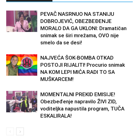
PEVAČ NASRNUO NA STANIJU
DOBROJEVIĆ, OBEZBEĐENJE
MORALO DA GA UKLONI: Dramatičan
snimak se širi mrežama, OVO nije
smelo da se desi!
NAJVEĆA ŠOK-BOMBA OTKAD
POSTOJI RIJALITI! Procurio snimak
NA KOM LEPI MIĆA RADI TO SA
MUŠKARCEM!
MOMENTALNI PREKID EMISIJE!
Obezbeđenje napravilo ŽIVI ZID,
voditeljka napustila program, TUČA
ESKALIRALA!