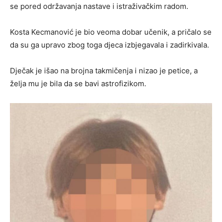
se pored održavanja nastave i istraživačkim radom.
Kosta Kecmanović je bio veoma dobar učenik, a pričalo se
da su ga upravo zbog toga djeca izbjegavala i zadirkivala.
Dječak je išao na brojna takmičenja i nizao je petice, a
želja mu je bila da se bavi astrofizikom.