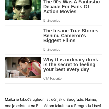
Majka je takođe ugledni stručnjak u Beogradu. Naime,
ona je asistent na Biološkom fakultetu u Beogradu i bavi