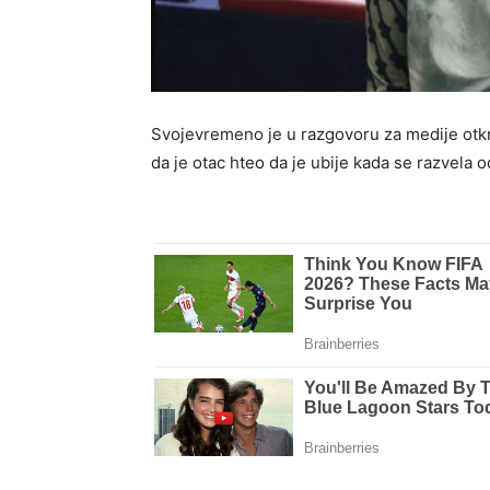
Svojevremeno je u razgovoru za medije otkri
da je otac hteo da je ubije kada se razvela 