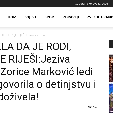
Subota, 8 kolovoza, 2026
ws
HOME
VIJESTI
SPORT
ZDRAVLJE
ZVEZDE GRAN
EO DA JE RIJEŠI:Jeziva životna...
ia
LA DA JE RODI,
 RIJEŠI:Jeziva
 Zorice Marković ledi
govorila o detinjstvu i
doživela!
452