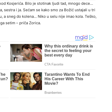
d Kosjerića. Bilo je stotinak ljudi tad, mnogo dece…
a, sestra i ja. Sećam se kako smo za Božić ustajali u tri
u, a sneg do kolena… Niko u selu nije imao kola. Teško,
a setim – priča Zorica.