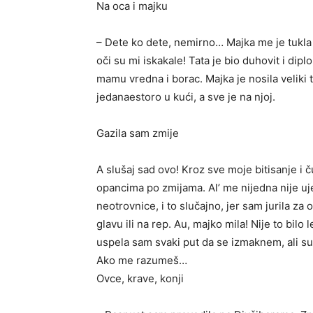
Na oca i majku
– Dete ko dete, nemirno… Majka me je tukla
oči su mi iskakale! Tata je bio duhovit i dipl
mamu vredna i borac. Majka je nosila veliki 
jedanaestoro u kući, a sve je na njoj.
Gazila sam zmije
A slušaj sad ovo! Kroz sve moje bitisanje i 
opancima po zmijama. Al’ me nijedna nije uje
neotrovnice, i to slučajno, jer sam jurila za o
glavu ili na rep. Au, majko mila! Nije to bilo
uspela sam svaki put da se izmaknem, ali su
Ako me razumeš…
Ovce, krave, konji