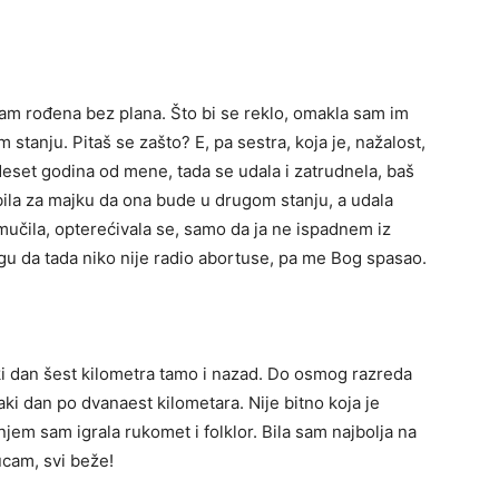
er sam rođena bez plana. Što bi se reklo, omakla sam im
 stanju. Pitaš se zašto? E, pa sestra, koja je, nažalost,
adeset godina od mene, tada se udala i zatrudnela, baš
ila za majku da ona bude u drugom stanju, a udala
 mučila, opterećivala se, samo da ja ne ispadnem iz
ogu da tada niko nije radio abortuse, pa me Bog spasao.
ki dan šest kilometra tamo i nazad. Do osmog razreda
ki dan po dvanaest kilometara. Nije bitno koja je
em sam igrala rukomet i folklor. Bila sam najbolja na
ucam, svi beže!