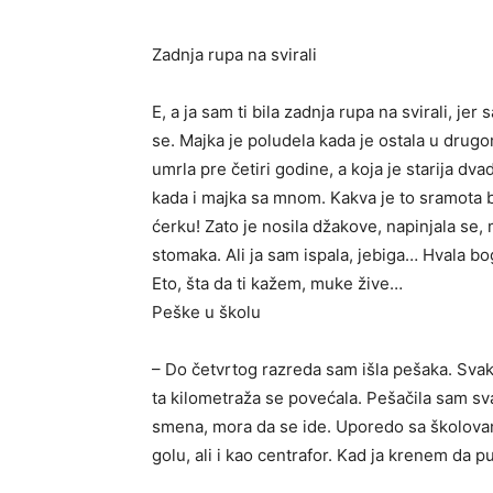
Zadnja rupa na svirali
E, a ja sam ti bila zadnja rupa na svirali, j
se. Majka je poludela kada je ostala u drugom
umrla pre četiri godine, a koja je starija dv
kada i majka sa mnom. Kakva je to sramota b
ćerku! Zato je nosila džakove, napinjala se,
stomaka. Ali ja sam ispala, jebiga… Hvala b
Eto, šta da ti kažem, muke žive…
Peške u školu
– Do četvrtog razreda sam išla pešaka. Sva
ta kilometraža se povećala. Pešačila sam sva
smena, mora da se ide. Uporedo sa školovanj
golu, ali i kao centrafor. Kad ja krenem da p