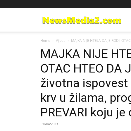
Ne
Home
Vijesti
MAJKA NIJE HTELA DA JE RODI, OTAC HT
Med
MAJKA NIJE HTE
OTAC HTEO DA JE
životna ispovest
krv u žilama, pro
PREVARI koju je 
30/04/2023