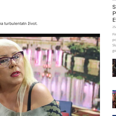
S
P
E
a turbulentatn život.
25
Fi
po
Sl
go