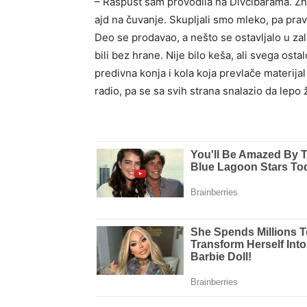
– Raspust sam provodila na Divčibarama. Zn
ajd na čuvanje. Skupljali smo mleko, pa pravi
Deo se prodavao, a nešto se ostavljalo u za
bili bez hrane. Nije bilo keša, ali svega ostal
predivna konja i kola koja prevlače materijal
radio, pa se sa svih strana snalazio da lepo