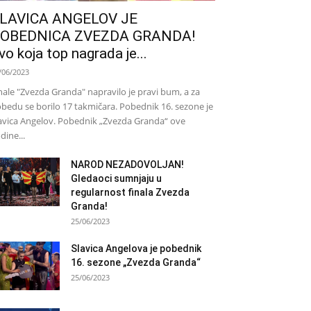
LAVICA ANGELOV JE
OBEDNICA ZVEZDA GRANDA!
vo koja top nagrada je...
/06/2023
nale "Zvezda Granda" napravilo je pravi bum, a za
bedu se borilo 17 takmičara. Pobednik 16. sezone je
avica Angelov. Pobednik „Zvezda Granda“ ove
dine...
NAROD NEZADOVOLJAN!
Gledaoci sumnjaju u
regularnost finala Zvezda
Granda!
25/06/2023
Slavica Angelova je pobednik
16. sezone „Zvezda Granda“
25/06/2023