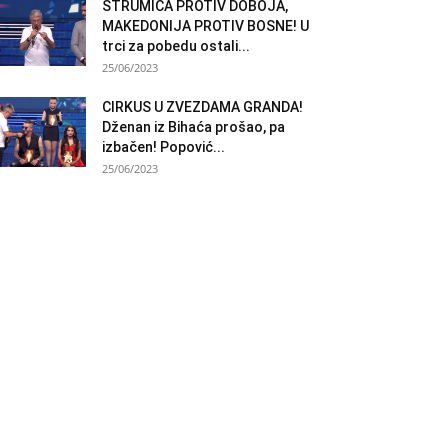
STRUMICA PROTIV DOBOJA,
MAKEDONIJA PROTIV BOSNE! U
trci za pobedu ostali...
25/06/2023
CIRKUS U ZVEZDAMA GRANDA!
Dženan iz Bihaća prošao, pa
izbačen! Popović...
25/06/2023