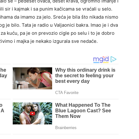
alo se – pedeset ovaca, deset krava, ogromno imanje i
li sir i kajmak i sa punim kačicama se vraćali u selo.
lihama da imamo za jelo. Sreća je bila što nikada nismo
og je bilo. Tata je radio u Valjaonici bakra. Imao je i dva
 za kuću, pa je on prevozio cigle po selu i to je dobro
 živimo i majka je nekako izgurala sve nedaće.