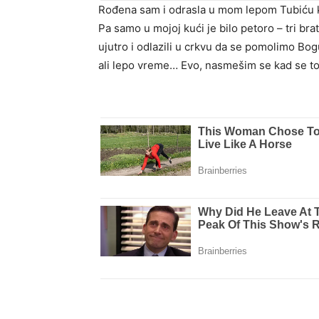
Rođena sam i odrasla u mom lepom Tubiću ko
Pa samo u mojoj kući je bilo petoro – tri brat
ujutro i odlazili u crkvu da se pomolimo Bog
ali lepo vreme… Evo, nasmešim se kad se tog