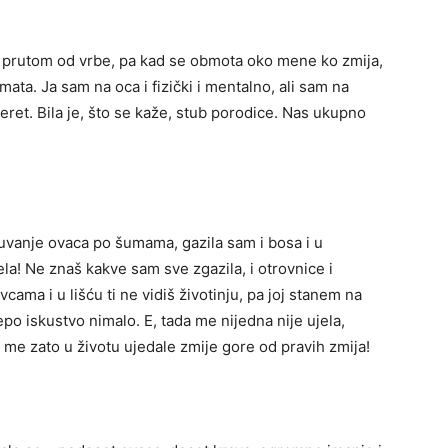
 prutom od vrbe, pa kad se obmota oko mene ko zmija,
omata. Ja sam na oca i fizički i mentalno, ali sam na
teret. Bila je, što se kaže, stub porodice. Nas ukupno
čuvanje ovaca po šumama, gazila sam i bosa i u
la! Ne znaš kakve sam sve zgazila, i otrovnice i
vcama i u lišću ti ne vidiš životinju, pa joj stanem na
 lepo iskustvo nimalo. E, tada me nijedna nije ujela,
 me zato u životu ujedale zmije gore od pravih zmija!