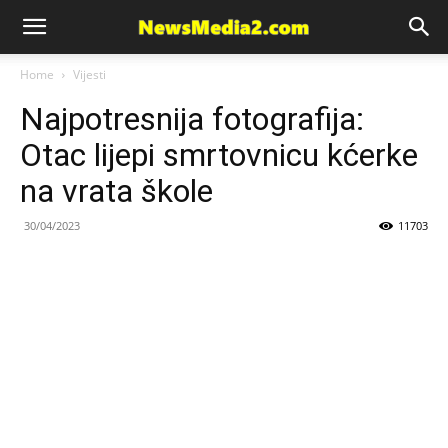
News
Home
Vijesti
Najpotresnija fotografija:
Media
Otac lijepi smrtovnicu kćerke
na vrata škole
30/04/2023
11703