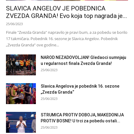
SLAVICA ANGELOV JE POBEDNICA
ZVEZDA GRANDA! Evo koja top nagrada je...
25/06/2023
Finale "Zvezda Granda" napravilo je pravi bum, a za pobedu se borilo
17 takmičara. Pobednik 16. sezone je Slavica Angelov. Pobednik
„Zvezda Granda“ ove godine...
NAROD NEZADOVOLJAN! Gledaoci sumnjaju
u regularnost finala Zvezda Granda!
25/06/2023
Slavica Angelova je pobednik 16. sezone
„Zvezda Granda“
25/06/2023
STRUMICA PROTIV DOBOJA, MAKEDONIJA
PROTIV BOSNE! U trci za pobedu ostali...
25/06/2023