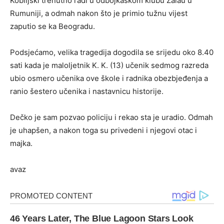
Kobiljski trenutno radi u odbojkaškom klubu Zalau u
Rumuniji, a odmah nakon što je primio tužnu vijest
zaputio se ka Beogradu.
Podsjećamo, velika tragedija dogodila se srijedu oko 8.40
sati kada je maloljetnik K. K. (13) učenik sedmog razreda
ubio osmero učenika ove škole i radnika obezbjeđenja a
ranio šestero učenika i nastavnicu historije.
Dečko je sam pozvao policiju i rekao sta je uradio. Odmah
je uhapšen, a nakon toga su privedeni i njegovi otac i
majka.
avaz