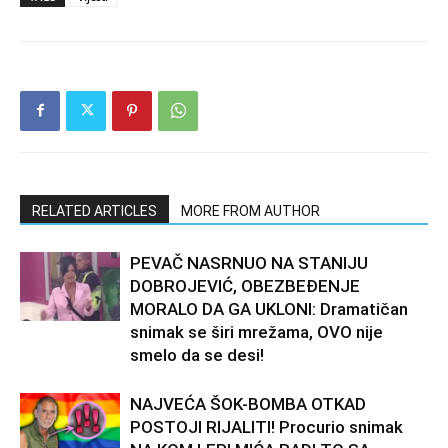
RELATED ARTICLES
MORE FROM AUTHOR
PEVAČ NASRNUO NA STANIJU
DOBROJEVIĆ, OBEZBEĐENJE
MORALO DA GA UKLONI: Dramatičan
snimak se širi mrežama, OVO nije
smelo da se desi!
NAJVEĆA ŠOK-BOMBA OTKAD
POSTOJI RIJALITI! Procurio snimak