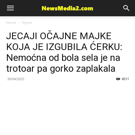
News
Home
Vijesti
JECAJI OČAJNE MAJKE
Media
KOJA JE IZGUBILA ĆERKU:
Nemoćna od bola sela je na
trotoar pa gorko zaplakala
30/04/2023
4511