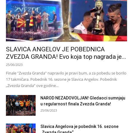
SLAVICA ANGELOV JE POBEDNICA
ZVEZDA GRANDA! Evo koja top nagrada je...
25/06/2023
Finale "Zvezda Granda" napravilo je pravi bum, a za pobedu se borilo
17 takmičara. Pobednik 16. sezone je Slavica Angelov. Pobednik
„Zvezda Granda“ ove godine...
NAROD NEZADOVOLJAN! Gledaoci sumnjaju
u regularnost finala Zvezda Granda!
25/06/2023
Slavica Angelova je pobednik 16. sezone
„Zvezda Granda“