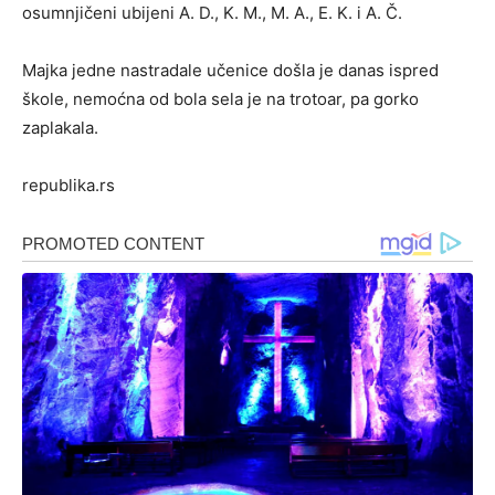
osumnjičeni ubijeni A. D., K. M., M. A., E. K. i A. Č.
Majka jedne nastradale učenice došla je danas ispred
škole, nemoćna od bola sela je na trotoar, pa gorko
zaplakala.
republika.rs