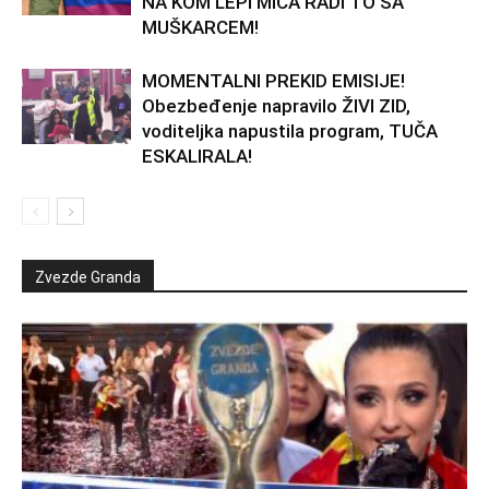
NA KOM LEPI MIĆA RADI TO SA
MUŠKARCEM!
MOMENTALNI PREKID EMISIJE!
Obezbeđenje napravilo ŽIVI ZID,
voditeljka napustila program, TUČA
ESKALIRALA!
Zvezde Granda