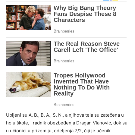
Ubijeni su A. B., B. A., S. N., a njihova tela su zatečena u
holu škole, i radnik obezbeđenja Dragan Vlahović, dok su
u učionici u prizemlju, odeljenja 7/2, čiji je učenik