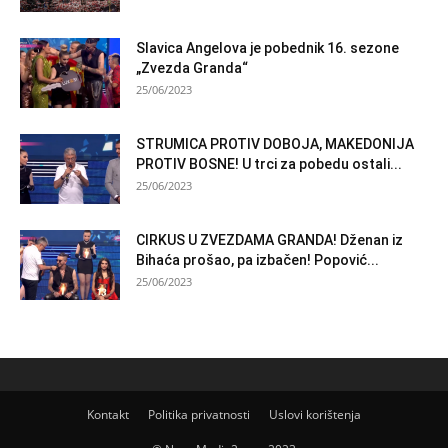
Slavica Angelova je pobednik 16. sezone
„Zvezda Granda“
25/06/2023
STRUMICA PROTIV DOBOJA, MAKEDONIJA
PROTIV BOSNE! U trci za pobedu ostali...
25/06/2023
CIRKUS U ZVEZDAMA GRANDA! Dženan iz
Bihaća prošao, pa izbačen! Popović...
25/06/2023
Kontakt
Politika privatnosti
Uslovi korištenja