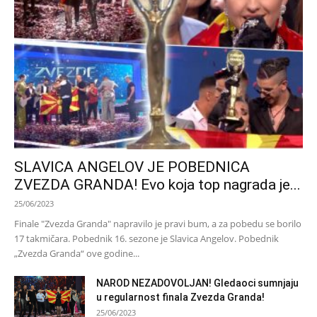
SLAVICA ANGELOV JE POBEDNICA
ZVEZDA GRANDA! Evo koja top nagrada je...
25/06/2023
Finale "Zvezda Granda" napravilo je pravi bum, a za pobedu se borilo
17 takmičara. Pobednik 16. sezone je Slavica Angelov. Pobednik
„Zvezda Granda“ ove godine...
NAROD NEZADOVOLJAN! Gledaoci sumnjaju
u regularnost finala Zvezda Granda!
25/06/2023