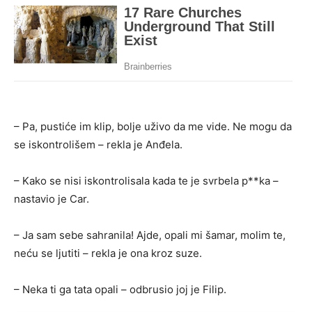
– Pa, pustiće im klip, bolje uživo da me vide. Ne mogu da
se iskontrolišem – rekla je Anđela.
– Kako se nisi iskontrolisala kada te je svrbela p**ka –
nastavio je Car.
– Ja sam sebe sahranila! Ajde, opali mi šamar, molim te,
neću se ljutiti – rekla je ona kroz suze.
– Neka ti ga tata opali – odbrusio joj je Filip.