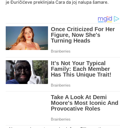
je Đuričićeve preklinjala Cara da joj nalupa šamare.