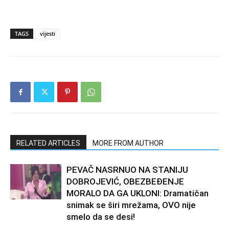
TAGS
vijesti
RELATED ARTICLES
MORE FROM AUTHOR
PEVAČ NASRNUO NA STANIJU
DOBROJEVIĆ, OBEZBEĐENJE
MORALO DA GA UKLONI: Dramatičan
snimak se širi mrežama, OVO nije
smelo da se desi!