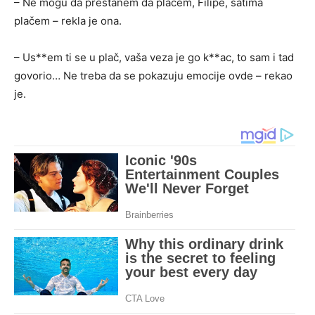
– Ne mogu da prestanem da plačem, Filipe, satima
plačem – rekla je ona.
– Us**em ti se u plač, vaša veza je go k**ac, to sam i tad
govorio… Ne treba da se pokazuju emocije ovde – rekao
je.