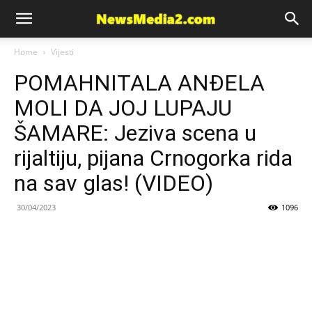
News
Home
Vijesti
POMAHNITALA ANĐELA
Media
MOLI DA JOJ LUPAJU
ŠAMARE: Jeziva scena u
rijaltiju, pijana Crnogorka rida
na sav glas! (VIDEO)
30/04/2023
1096