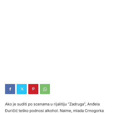
Ako je suditi po scenama u rijalitiju “Zadruga”, Anđela
Đuričić teško podnosi alkohol. Naime, mlada Crnogorka