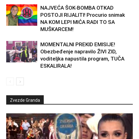
NAJVEĆA ŠOK-BOMBA OTKAD
POSTOJI RIJALITI! Procurio snimak
NA KOM LEPI MIĆA RADI TO SA
MUŠKARCEM!
MOMENTALNI PREKID EMISIJE!
Obezbeđenje napravilo ŽIVI ZID,
voditeljka napustila program, TUČA
ESKALIRALA!
Zvezde Granda