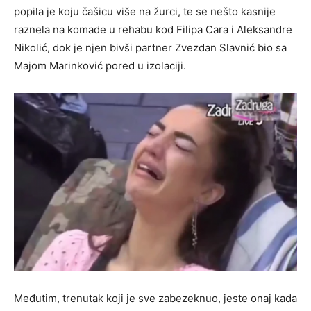
popila je koju čašicu više na žurci, te se nešto kasnije
raznela na komade u rehabu kod Filipa Cara i Aleksandre
Nikolić, dok je njen bivši partner Zvezdan Slavnić bio sa
Majom Marinković pored u izolaciji.
Međutim, trenutak koji je sve zabezeknuo, jeste onaj kada